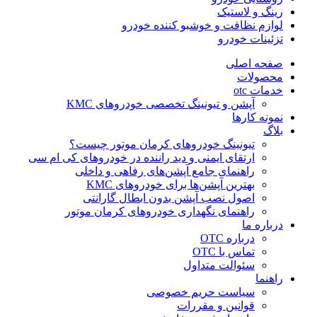
رینگ و لاستیک
لوازم نظافت و خوشبو کننده خودرو
تزئینات خودرو
صفحه اصلی
محصولات
خدمات otc
آپشن و تیونینگ تخصصی خودروهای KMC
نمونه کارها
بلاگ
تیونینگ خودروهای کرمان موتور چیست؟
ارتقای ایمنی و دید راننده در خودروهای کی ام سی
راهنمای جامع آپشن‌های رفاهی و داخلی
بهترین آپشن‌ها برای خودروهای KMC
اصول نصب آپشن بدون ابطال گارانتی
راهنمای نگهداری خودروهای کرمان موتور
درباره ما
درباره OTC
تماس با OTC
سئوالت متداول
راهنما
سیاست حریم خصوصی
قوانین و مقررات