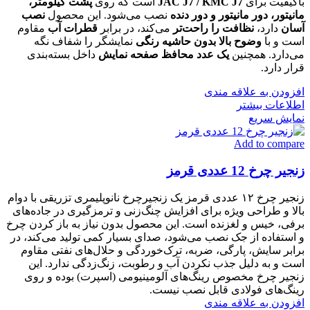
باکیفیت برای
JAC J7 / KMC J7
است که روی
پشت کیلومتر،
مانیتور، دور مانیتور و دور دنده
نصب می‌شود. این محصول
نصب
آسان
دارد،
نظافت را راحت‌تر
می‌کند، در برابر
قطرات آب
مقاوم
است و با
وضوح بالا بدون حاشیه رنگی
نمایشگر را شفاف نگه
می‌دارد. همچنین
یک عدد محافظ صفحه نمایش
داخل بسته‌بندی
قرار دارد.
افزودن به علاقه مندی
اطلاعات بیشتر
نمایش سریع
Add to compare
زنجیر چرخ 12 عددی قرمز
زنجیر چرخ ۱۲ عددی قرمز یک زنجیرچرخ نانوپلیمری تزریقی با دوام
بالا و طراحی ویژه برای افزایش چنگ‌زنی و ترمزگیری در جاده‌های
برفی، خیس و لغزنده است. این محصول بدون نیاز به باز کردن چرخ
و استفاده از جک نصب می‌شود، صدای بسیار کمی تولید می‌کند، در
برابر سایش، پارگی، ضربه، ترک‌خوردگی و حلال‌های نفتی مقاوم
است و به دلیل جذب نکردن آب و رطوبت، زنگ‌زدگی ندارد. این
زنجیر چرخ مخصوص رینگ‌های آلومینیومی (اسپرت) بوده و روی
رینگ‌های فولادی قابل نصب نیست.
افزودن به علاقه مندی