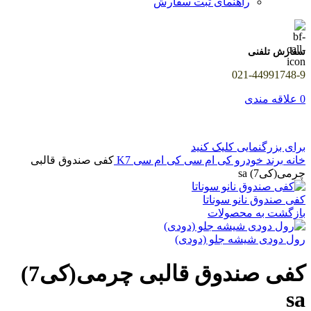
راهنمای ثبت سفارش
سفارش تلفنی
021-44991748-9
0
علاقه مندی
برای بزرگنمایی کلیک کنید
خانه
برند خودرو
کی ام سی
کی ام سی K7
کفی صندوق قالبی
چرمی(کی7) sa
کفی صندوق نانو سوناتا
بازگشت به محصولات
رول دودی شیشه جلو (دودی)
کفی صندوق قالبی چرمی(کی7)
sa