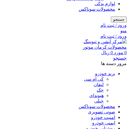
لوازم یدکی
محصولات سوناکس
جستجو
ورود / ثبت نام
منو
ورود / ثبت نام
0
مورد
0
ریال
جستجو
مرور دسته ها
برند خودرو
کی ام سی
لیفان
جک
هیوندای
جیلی
محصولات سوناکس
صوتی تصویری
امنیت خودرو
ایمنی خودرو
روشنایی خودرو