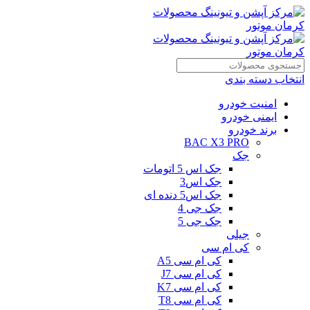
انتخاب دسته بندی
امنیت خودرو
ایمنی خودرو
برند خودرو
BAC X3 PRO
جک
جک اس 5 اتومات
جک اس3
جک اس5 دنده ای
جک جی 4
جک جی 5
جیلی
کی ام سی
کی ام سی A5
کی ام سی J7
کی ام سی K7
کی ام سی T8