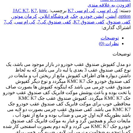
افزودن به علاقه مندی
دسته:
کی ام سی
,
کی ام سی K7
برچسب:
,
kmc
,
K7
,
JAC K7
option
,
آپشن
,
آپشن خودرو
,
جک
,
فروشگاه انلاین
,
کرمان موتور
,
کفی صندوق
,
کفی صندوق K7
,
کفی صندوق کی7
,
کی ام سی
,
کی7
اشتراک گذاری:
توضیحات
نظرات (0)
توضیحات
دو مدل کفپوش صندوق عقب خودرو در بازار موجود می باشد، یک
نوع کفی صندوق عقب 3 بعدی یا لبه دار می باشد که به لحاظ
داشتن دیواره های اطراف کفپوش مانع از ریختن آب و مایعات در
کف صندوق خودرو جک KMC K7 میگردد و نوع دیگر کفپوش
صندوق عقب چرمی می باشد که اینگونه کفپوش ها بصورت صاف
یا تخت بوده و باعث پوشش موکت فابریک کف صندوق عقب خودرو
جک KMC K7 میگردد. کفپوش صندوق عقب جک KMC K7
محافظی خوب برای موکت فابریک کف صندوق عقب خودرو جک
KMC K7 می باشد. کفی صندوق عقب چرمی بصورت دو لایه می
باشد بطوریکه لایه اول چرمی و ضدآب بوده و مانع از نفوذ آب ،
مایعات دیگر و همچنین گرد و غبار به موکت فابریک کف صندوق
خودرو جک KMC K7 می گردد و لایه دوم بصورت اسفنجی کار شده
که با توجه به ضخامت و نرمی این لایه ، ضربه گیر خوبی برای