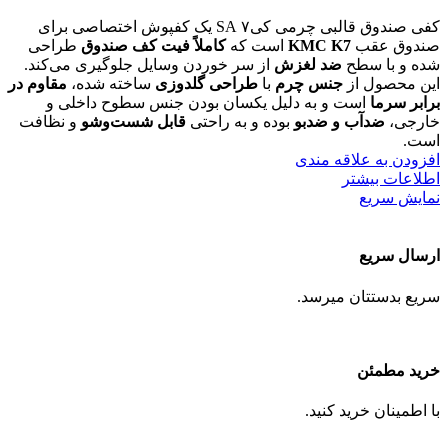
کفی صندوق قالبی چرمی کی۷ SA یک کفپوش اختصاصی برای
صندوق عقب
KMC K7
است که
کاملاً فیت کف صندوق
طراحی
شده و با سطح
ضد لغزش
از سر خوردن وسایل جلوگیری می‌کند.
این محصول از
جنس چرم
با
طراحی گلدوزی
ساخته شده،
مقاوم در
برابر سرما
است و به دلیل یکسان بودن جنس سطوح داخلی و
خارجی،
ضدآب و ضدبو
بوده و به راحتی
قابل شست‌وشو
و نظافت
است.
افزودن به علاقه مندی
اطلاعات بیشتر
نمایش سریع
ارسال سریع
سریع بدستتان میرسد.
خرید مطمئن
با اطمینان خرید کنید.