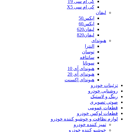
کی ام سی T9
کی ام سی X5
لیفان
ایکس50
ایکس60
لیفان620
لیفان820
هیوندای
النترا
توسان
سانتافه
سوناتا
هیوندای آی 10
هیوندای آی 20
هیوندای اکسنت
تزئینات خودرو
روشنایی خودرو
رینگ و لاستیک
صوتی تصویری
قطعات عمومی
قطعات لوکس خودرو
لوازم نظافت و خوشبو کننده خودرو
تمیز کننده خودرو
خوشبو کننده خودرو