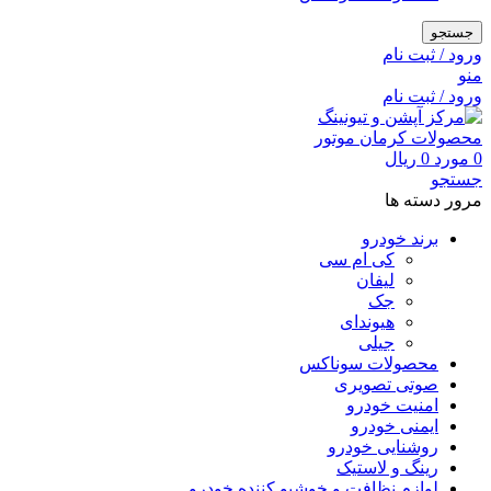
جستجو
ورود / ثبت نام
منو
ورود / ثبت نام
0
مورد
0
ریال
جستجو
مرور دسته ها
برند خودرو
کی ام سی
لیفان
جک
هیوندای
جیلی
محصولات سوناکس
صوتی تصویری
امنیت خودرو
ایمنی خودرو
روشنایی خودرو
رینگ و لاستیک
لوازم نظافت و خوشبو کننده خودرو