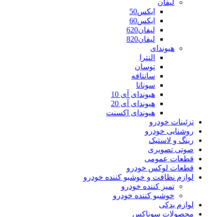
لیفان
ایکس50
ایکس60
لیفان620
لیفان820
هیوندای
النترا
توسان
سانتافه
سوناتا
هیوندای آی 10
هیوندای آی 20
هیوندای اکسنت
تزئینات خودرو
روشنایی خودرو
رینگ و لاستیک
صوتی تصویری
قطعات عمومی
قطعات لوکس خودرو
لوازم نظافت و خوشبو کننده خودرو
تمیز کننده خودرو
خوشبو کننده خودرو
لوازم یدکی
محصولات سوناکس