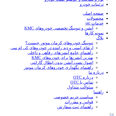
تزئینات خودرو
صفحه اصلی
محصولات
خدمات otc
آپشن و تیونینگ تخصصی خودروهای KMC
نمونه کارها
بلاگ
تیونینگ خودروهای کرمان موتور چیست؟
ارتقای ایمنی و دید راننده در خودروهای کی ام سی
راهنمای جامع آپشن‌های رفاهی و داخلی
بهترین آپشن‌ها برای خودروهای KMC
اصول نصب آپشن بدون ابطال گارانتی
راهنمای نگهداری خودروهای کرمان موتور
درباره ما
درباره OTC
تماس با OTC
سئوالت متداول
راهنما
سیاست حریم خصوصی
قوانین و مقررات
راهنمای ثبت سفارش