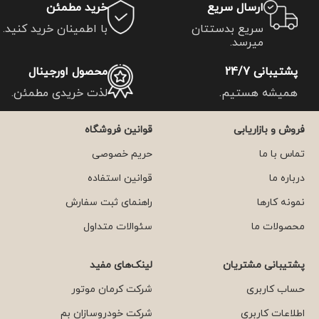
ارسال سریع
خرید مطمئن
سریع بدستتان
با اطمینان خرید کنید.
میرسد.
پشتیبانی 24/7
محصول اورجینال
همیشه هستیم.
لذت خریدی مطمئن.
فروش و بازاریابی
قوانین فروشگاه
تماس با ما
حریم خصوصی
درباره ما
قوانین استفاده
نمونه کارها
راهنمای ثبت سفارش
محصولات ما
سئوالات متداول
پشتیبانی مشتریان
لینک‌های مفید
حساب کاربری
شرکت کرمان موتور
اطلاعات کاربری
شرکت خودروسازان بم