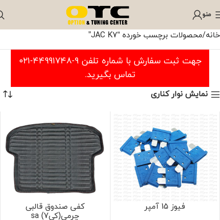
منو
خانه
محصولات برچسب خورده “JAC K7”
جهت ثبت سفارش با شماره تلفن ۹-۴۴۹۹۱۷۴۸-۰۲۱
تماس بگیرید.
نمایش نوار کناری
فیوز 15 آمپر
کفی صندوق قالبی
چرمی(کی7) sa