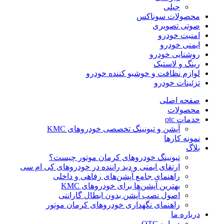
جیلی
محصولات سوناکس
صوتی تصویری
امنیت خودرو
ایمنی خودرو
روشنایی خودرو
رینگ و لاستیک
لوازم نظافت و خوشبو کننده خودرو
تزئینات خودرو
صفحه اصلی
محصولات
خدمات otc
آپشن و تیونینگ تخصصی خودروهای KMC
نمونه کارها
بلاگ
تیونینگ خودروهای کرمان موتور چیست؟
ارتقای ایمنی و دید راننده در خودروهای کی ام سی
راهنمای جامع آپشن‌های رفاهی و داخلی
بهترین آپشن‌ها برای خودروهای KMC
اصول نصب آپشن بدون ابطال گارانتی
راهنمای نگهداری خودروهای کرمان موتور
درباره ما
درباره OTC