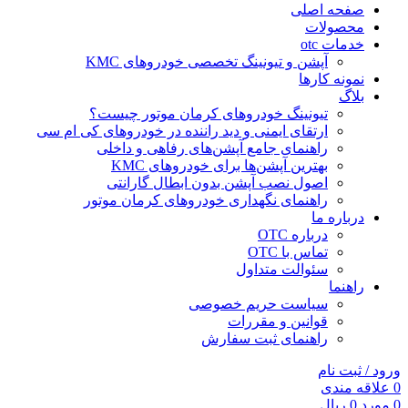
صفحه اصلی
محصولات
خدمات otc
آپشن و تیونینگ تخصصی خودروهای KMC
نمونه کارها
بلاگ
تیونینگ خودروهای کرمان موتور چیست؟
ارتقای ایمنی و دید راننده در خودروهای کی ام سی
راهنمای جامع آپشن‌های رفاهی و داخلی
بهترین آپشن‌ها برای خودروهای KMC
اصول نصب آپشن بدون ابطال گارانتی
راهنمای نگهداری خودروهای کرمان موتور
درباره ما
درباره OTC
تماس با OTC
سئوالت متداول
راهنما
سیاست حریم خصوصی
قوانین و مقررات
راهنمای ثبت سفارش
ورود / ثبت نام
0
علاقه مندی
0
مورد
0
ریال