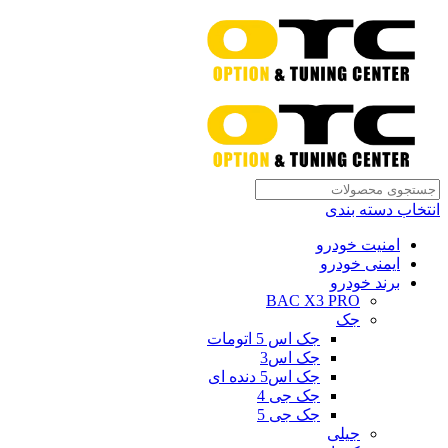
انتخاب دسته بندی
امنیت خودرو
ایمنی خودرو
برند خودرو
BAC X3 PRO
جک
جک اس 5 اتومات
جک اس3
جک اس5 دنده ای
جک جی 4
جک جی 5
جیلی