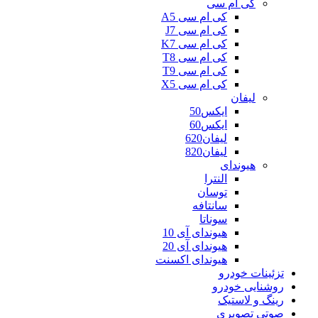
کی ام سی
کی ام سی A5
کی ام سی J7
کی ام سی K7
کی ام سی T8
کی ام سی T9
کی ام سی X5
لیفان
ایکس50
ایکس60
لیفان620
لیفان820
هیوندای
النترا
توسان
سانتافه
سوناتا
هیوندای آی 10
هیوندای آی 20
هیوندای اکسنت
تزئینات خودرو
روشنایی خودرو
رینگ و لاستیک
صوتی تصویری