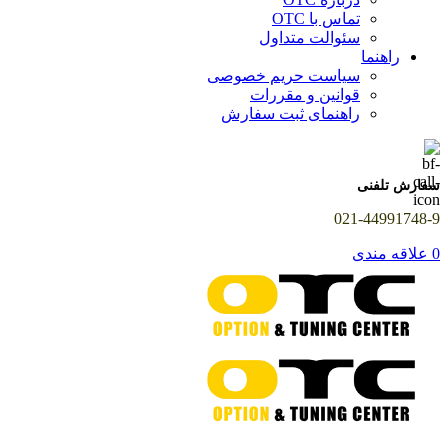
تماس با OTC
سئوالت متداول
راهنما
سیاست حریم خصوصی
قوانین و مقررات
راهنمای ثبت سفارش
سفارش تلفنی
021-44991748-9
0
علاقه مندی