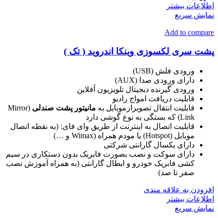
اطلاعات بیشتر
نمایش سریع
Add to compare
پشت سری لکسوزی وینکا اندروید ( تک )
ورودی فلش (USB)
دارای ورودی صدا (AUX)
ورودی گیرنده دیجیتال تلویزیون آفلاین
قابلیت دریافت امواج رادیو
قابلیت انتقال تصویرازموبایل به
مانیتور پشت صندلی
(Mirror
Link) که بستگی به نوع گوشی دارد
قابلیت اتصال به اینترنت از طریق وای فای: (به نقطه اتصال
موبایل (Hotspot) یا مودم همراه (Wimax و …)
دارای یکسال گارانتی شرکتی
دارای سوکت و نصب بصورت فابریک بدون دستکاری در سیم
کشی فابریک خودرو و ابطال گارانتی (به همراه آموزش نصب
صفر تا صد)
افزودن به علاقه مندی
اطلاعات بیشتر
نمایش سریع