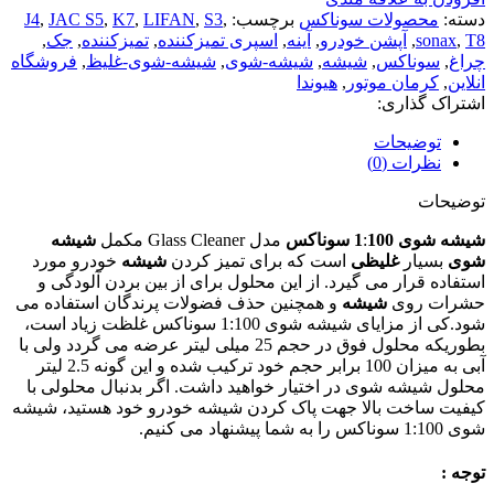
دسته:
محصولات سوناکس
برچسب:
,
S3
,
LIFAN
,
K7
,
JAC S5
,
J4
T8
,
sonax
,
آپشن خودرو
,
آینه
,
اسپری تمیزکننده
,
تمیزکننده
,
جک
,
چراغ
,
سوناکس
,
شیشه
,
شیشه-شوی
,
شیشه-شوی-غلیظ
,
فروشگاه
انلاین
,
کرمان موتور
,
هیوندا
اشتراک گذاری:
توضیحات
نظرات (0)
توضیحات
شیشه شوی 1
100 سوناکس
:
مدل Glass Cleaner مکمل
شیشه
شوی
بسیار
غلیظی
است که برای تمیز کردن
شیشه
خودرو مورد
استفاده قرار می گیرد. از این محلول برای از بین بردن آلودگی و
حشرات روی
شیشه
و همچنین حذف فضولات پرندگان استفاده می
شود.کی از مزایای شیشه شوی 1:100 سوناکس غلظت زیاد است،
بطوریکه محلول فوق در حجم 25 میلی لیتر عرضه می گردد ولی با
آبی به میزان 100 برابر حجم خود ترکیب شده و این گونه 2.5 لیتر
محلول شیشه شوی در اختیار خواهید داشت. اگر بدنبال محلولی با
کیفیت ساخت بالا جهت پاک کردن شیشه خودرو خود هستید، شیشه
شوی 1:100 سوناکس را به شما پیشنهاد می کنیم.
توجه :