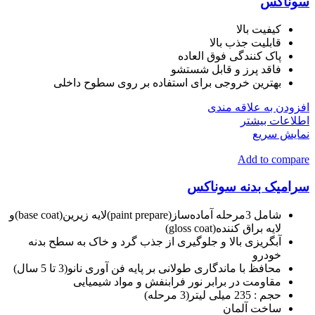
سوناکس
کیفیت بالا
قابلیت جذب بالا
پاک کنندگی فوق العاده
فاقد پرز و قابل شستشو
بهترین خروجی برای استفاده بر روی سطوح داخلی
افزودن به علاقه مندی
اطلاعات بیشتر
نمایش سریع
Add to compare
سرامیک بدنه سوناکس
شامل 3مرحله آماده‌ساز(paint prepare)لایه زیرین(base coat)و
لایه براق کننده(gloss coat)
آبگریزی بالا و جلوگیری از جذب گرد و خاک به سطح بدنه
خودرو
محافظ با ماندگاری طولانی بر پایه فن آوری نانو(3 تا 5 سال)
مقاومت در برابر نور فرابنفش و مواد شیمیایی
حجم :
235 میلی لیتر(3 مرحله)
ساخت آلمان