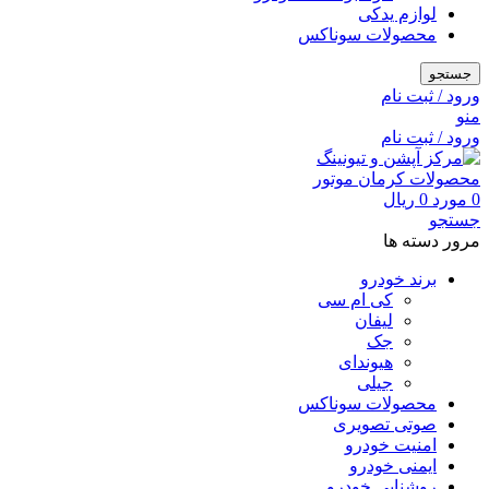
لوازم یدکی
محصولات سوناکس
جستجو
ورود / ثبت نام
منو
ورود / ثبت نام
0
مورد
0
ریال
جستجو
مرور دسته ها
برند خودرو
کی ام سی
لیفان
جک
هیوندای
جیلی
محصولات سوناکس
صوتی تصویری
امنیت خودرو
ایمنی خودرو
روشنایی خودرو