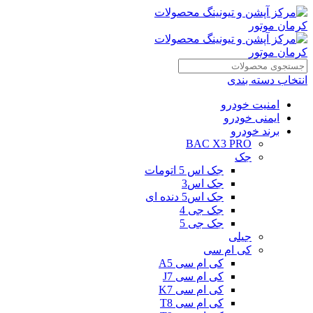
انتخاب دسته بندی
امنیت خودرو
ایمنی خودرو
برند خودرو
BAC X3 PRO
جک
جک اس 5 اتومات
جک اس3
جک اس5 دنده ای
جک جی 4
جک جی 5
جیلی
کی ام سی
کی ام سی A5
کی ام سی J7
کی ام سی K7
کی ام سی T8