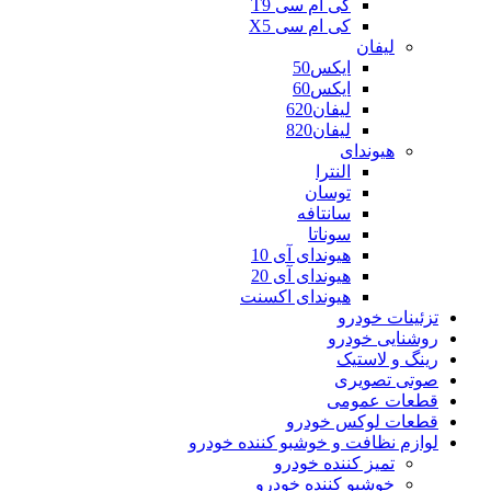
کی ام سی T9
کی ام سی X5
لیفان
ایکس50
ایکس60
لیفان620
لیفان820
هیوندای
النترا
توسان
سانتافه
سوناتا
هیوندای آی 10
هیوندای آی 20
هیوندای اکسنت
تزئینات خودرو
روشنایی خودرو
رینگ و لاستیک
صوتی تصویری
قطعات عمومی
قطعات لوکس خودرو
لوازم نظافت و خوشبو کننده خودرو
تمیز کننده خودرو
خوشبو کننده خودرو