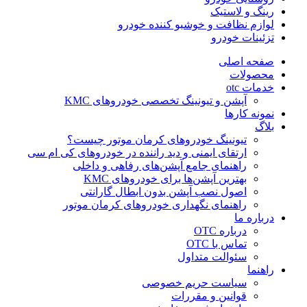
رینگ و لاستیک
لوازم نظافت و خوشبو کننده خودرو
تزئینات خودرو
صفحه اصلی
محصولات
خدمات otc
آپشن و تیونینگ تخصصی خودروهای KMC
نمونه کارها
بلاگ
تیونینگ خودروهای کرمان موتور چیست؟
ارتقای ایمنی و دید راننده در خودروهای کی ام سی
راهنمای جامع آپشن‌های رفاهی و داخلی
بهترین آپشن‌ها برای خودروهای KMC
اصول نصب آپشن بدون ابطال گارانتی
راهنمای نگهداری خودروهای کرمان موتور
درباره ما
درباره OTC
تماس با OTC
سئوالت متداول
راهنما
سیاست حریم خصوصی
قوانین و مقررات