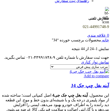
راهنمای ثبت سفارش
سفارش تلفنی
021-44991748-9
0
علاقه مندی
خانه
محصولات برچسب خورده “J4”
نمایش 1–24 از 44 نتیجه
جهت ثبت سفارش با شماره تلفن ۹-۴۴۹۹۱۷۴۸-۰۲۱ تماس بگیرید.
نمایش نوار کناری
Add to compare
آینه بغل چپ جک J4
این محصول،
آینه بغل چپ جک جی4
اصل کمپانی است؛ ساخته شده
از مواد پلیمری درجه یک و با شیشه‌ای بدون خط و موج. این قطعه
دید راننده را به اطراف خودرو بهبود می‌دهد، ایمنی را افزایش
می‌دهد و با گارانتی اصالت و سلامت فیزیکی کالا عرضه می‌شود.