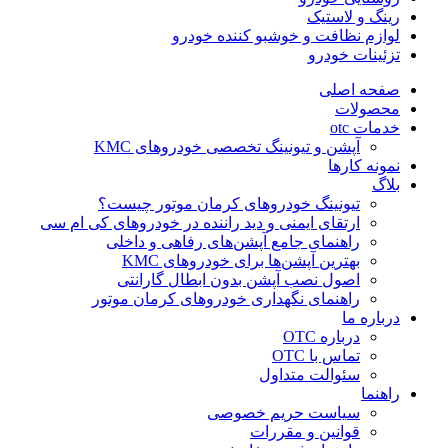
رینگ و لاستیک
لوازم نظافت و خوشبو کننده خودرو
تزئینات خودرو
صفحه اصلی
محصولات
خدمات otc
آپشن و تیونینگ تخصصی خودروهای KMC
نمونه کارها
بلاگ
تیونینگ خودروهای کرمان موتور چیست؟
ارتقای ایمنی و دید راننده در خودروهای کی ام سی
راهنمای جامع آپشن‌های رفاهی و داخلی
بهترین آپشن‌ها برای خودروهای KMC
اصول نصب آپشن بدون ابطال گارانتی
راهنمای نگهداری خودروهای کرمان موتور
درباره ما
درباره OTC
تماس با OTC
سئوالت متداول
راهنما
سیاست حریم خصوصی
قوانین و مقررات