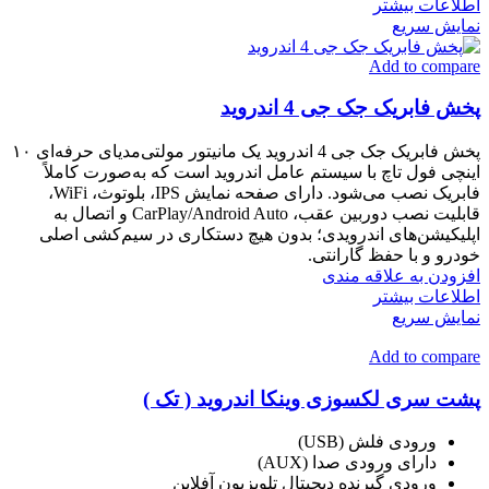
اطلاعات بیشتر
نمایش سریع
Add to compare
پخش فابریک جک جی 4 اندروید
پخش فابریک جک جی 4 اندروید یک مانیتور مولتی‌مدیای حرفه‌ای ۱۰
اینچی فول تاچ با سیستم عامل اندروید است که به‌صورت کاملاً
فابریک نصب می‌شود. دارای صفحه نمایش IPS، بلوتوث، WiFi،
قابلیت نصب دوربین عقب، CarPlay/Android Auto و اتصال به
اپلیکیشن‌های اندرویدی؛ بدون هیچ دستکاری در سیم‌کشی اصلی
خودرو و با حفظ گارانتی.
افزودن به علاقه مندی
اطلاعات بیشتر
نمایش سریع
Add to compare
پشت سری لکسوزی وینکا اندروید ( تک )
ورودی فلش (USB)
دارای ورودی صدا (AUX)
ورودی گیرنده دیجیتال تلویزیون آفلاین