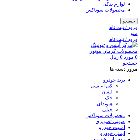
لوازم یدکی
محصولات سوناکس
جستجو
ورود / ثبت نام
منو
ورود / ثبت نام
0
مورد
0
ریال
جستجو
مرور دسته ها
برند خودرو
کی ام سی
لیفان
جک
هیوندای
جیلی
محصولات سوناکس
صوتی تصویری
امنیت خودرو
ایمنی خودرو
روشنایی خودرو