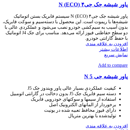
پاور شیشه جک جی۴ (ECO) N
پاور شیشه جک جی۴ (ECO) N سیستم فابریک بستن اتوماتیک
شیشه‌ها با ریموت است. این محصول با دسته‌سیم و سوکت فابریک،
بدون آسیب به سیم‌کشی خودرو نصب می‌شود و عملکردی عالی با
دو سطح حفاظتی فیوز ارائه می‌دهد. مناسب برای جک J4 اتوماتیک
با حفظ گارانتی خودرو.
افزودن به علاقه مندی
اطلاعات بیشتر
نمایش سریع
Add to compare
پاور شیشه جی 5 N
کیفیت عملکردی بسیار عالی پاور ویندوز جک J5
دسته سیم فابریک جک J5 بدون دخالت در گارانتی اتومبیل
استفاده از سیمها و سوکتهای خودرویی فابریک
برخوردار از المانهای الکترونیک اصل
دارای فیوز محافظ تعبیه شده در یونیت
تولیدشده با بهترین متریال
افزودن به علاقه مندی