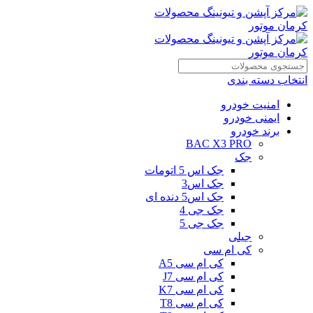
انتخاب دسته بندی
امنیت خودرو
ایمنی خودرو
برند خودرو
BAC X3 PRO
جک
جک اس 5 اتومات
جک اس3
جک اس5 دنده ای
جک جی 4
جک جی 5
جیلی
کی ام سی
کی ام سی A5
کی ام سی J7
کی ام سی K7
کی ام سی T8