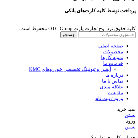
پرداخت توسط کلیه کارت‌های بانکی
کلیه حقوق نزد اوج تجارت پارت OTC Group محفوظ است.
جستجو
صفحه اصلی
محصولات
نمونه کارها
خدمات ما
آپشن و تیونینگ تخصصی خودروهای KMC
درباره ما
تماس با ما
علاقه مندی
مقايسه
ورود / ثبت نام
سبد خرید
بستن
ورود
بستن
حساب کاربری ندارید؟