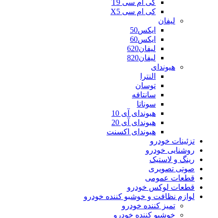
کی ام سی T9
کی ام سی X5
لیفان
ایکس50
ایکس60
لیفان620
لیفان820
هیوندای
النترا
توسان
سانتافه
سوناتا
هیوندای آی 10
هیوندای آی 20
هیوندای اکسنت
تزئینات خودرو
روشنایی خودرو
رینگ و لاستیک
صوتی تصویری
قطعات عمومی
قطعات لوکس خودرو
لوازم نظافت و خوشبو کننده خودرو
تمیز کننده خودرو
خوشبو کننده خودرو