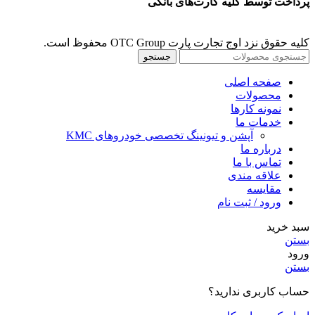
پرداخت توسط کلیه کارت‌های بانکی
کلیه حقوق نزد اوج تجارت پارت OTC Group محفوظ است.
جستجو
صفحه اصلی
محصولات
نمونه کارها
خدمات ما
آپشن و تیونینگ تخصصی خودروهای KMC
درباره ما
تماس با ما
علاقه مندی
مقايسه
ورود / ثبت نام
سبد خرید
بستن
ورود
بستن
حساب کاربری ندارید؟