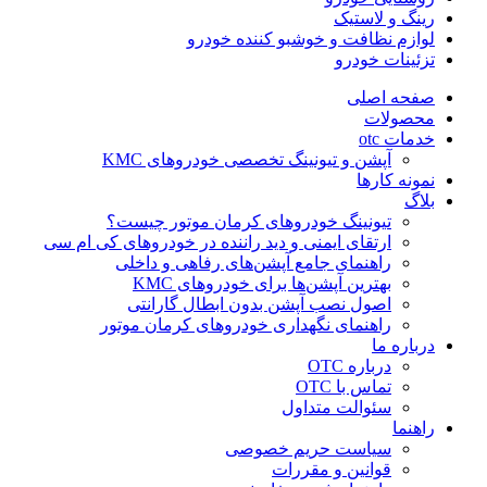
رینگ و لاستیک
لوازم نظافت و خوشبو کننده خودرو
تزئینات خودرو
صفحه اصلی
محصولات
خدمات otc
آپشن و تیونینگ تخصصی خودروهای KMC
نمونه کارها
بلاگ
تیونینگ خودروهای کرمان موتور چیست؟
ارتقای ایمنی و دید راننده در خودروهای کی ام سی
راهنمای جامع آپشن‌های رفاهی و داخلی
بهترین آپشن‌ها برای خودروهای KMC
اصول نصب آپشن بدون ابطال گارانتی
راهنمای نگهداری خودروهای کرمان موتور
درباره ما
درباره OTC
تماس با OTC
سئوالت متداول
راهنما
سیاست حریم خصوصی
قوانین و مقررات