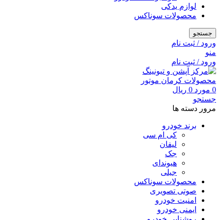
لوازم یدکی
محصولات سوناکس
جستجو
ورود / ثبت نام
منو
ورود / ثبت نام
0
مورد
0
ریال
جستجو
مرور دسته ها
برند خودرو
کی ام سی
لیفان
جک
هیوندای
جیلی
محصولات سوناکس
صوتی تصویری
امنیت خودرو
ایمنی خودرو
روشنایی خودرو