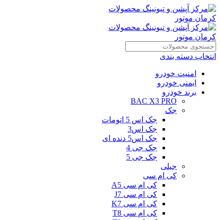
انتخاب دسته بندی
امنیت خودرو
ایمنی خودرو
برند خودرو
BAC X3 PRO
جک
جک اس 5 اتومات
جک اس3
جک اس5 دنده ای
جک جی 4
جک جی 5
جیلی
کی ام سی
کی ام سی A5
کی ام سی J7
کی ام سی K7
کی ام سی T8