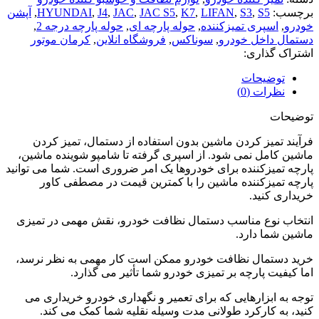
برچسب:
S5
,
S3
,
LIFAN
,
K7
,
JAC S5
,
JAC
,
J4
,
HYUNDAI
,
آپشن
خودرو
,
اسپری تمیزکننده
,
حوله پارچه ای
,
حوله پارچه درجه 2
,
دستمال داخل خودرو
,
سوناکس
,
فروشگاه انلاین
,
کرمان موتور
اشتراک گذاری:
توضیحات
نظرات (0)
توضیحات
فرآیند تمیز کردن ماشین بدون استفاده از دستمال، تمیز کردن
ماشین کامل نمی شود. از اسپری گرفته تا شامپو شوینده ماشین،
پارچه تمیزکننده برای خودروها یک امر ضروری است. شما می توانید
پارچه تمیزکننده ماشین را با کمترین قیمت در مصطفی کاور
خریداری کنید.
انتخاب نوع مناسب دستمال نظافت خودرو، نقش مهمی در تمیزی
ماشین شما دارد.
خرید دستمال نظافت خودرو ممکن است کار مهمی به نظر نرسد،
اما کیفیت پارچه بر تمیزی خودرو شما تأثیر می گذارد.
توجه به ابزارهایی که برای تعمیر و نگهداری خودرو خریداری می
کنید، به کارکرد طولانی مدت وسیله نقلیه شما کمک می کند.