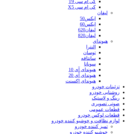
کی ام سی T9
کی ام سی X5
لیفان
ایکس50
ایکس60
لیفان620
لیفان820
هیوندای
النترا
توسان
سانتافه
سوناتا
هیوندای آی 10
هیوندای آی 20
هیوندای اکسنت
تزئینات خودرو
روشنایی خودرو
رینگ و لاستیک
صوتی تصویری
قطعات عمومی
قطعات لوکس خودرو
لوازم نظافت و خوشبو کننده خودرو
تمیز کننده خودرو
خوشبو کننده خودرو