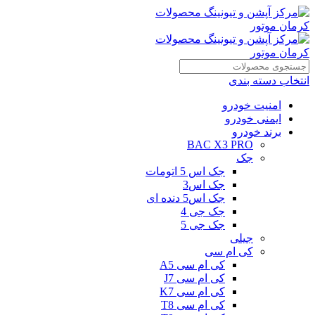
انتخاب دسته بندی
امنیت خودرو
ایمنی خودرو
برند خودرو
BAC X3 PRO
جک
جک اس 5 اتومات
جک اس3
جک اس5 دنده ای
جک جی 4
جک جی 5
جیلی
کی ام سی
کی ام سی A5
کی ام سی J7
کی ام سی K7
کی ام سی T8