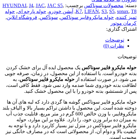
دسته:
محصولات سوناکس
برچسب:
,
JAC S5
,
JAC
,
J4
,
HYUNDAI
T8
,
sonax
,
S5
,
S3
,
LIFAN
,
K7
,
آپشن خودرو
,
حوله پارچه ای
,
حوله
تمیز کننده
,
حوله مایکروفایبر سوناکس
,
سوناکس
,
فروشگاه انلاین
,
کرمان موتور
اشتراک گذاری:
توضیحات
نظرات (0)
توضیحات
حوله مایکرو فایبر سوناکس
یک محصول ایده آل برای خشک کردن
بدنه خودرو است. با استفاده از این محصول، در زمان، صرفه جویی
می شود. در صورت استفاده از
حوله مایکرو فایبر سوناکس
، به
لطافت بدنه خودروی شما صدمه وارد نمی شود. فقط کافی است،
پس از شستشو، بدنه خودرو را با این محصول خشک کنید.
حوله مایکرو فایبر سوناکس گوشه ها گردی دارد که لبه های آن ها
دوخته شده است. این محصول با داشتن تراکم بسیار بالا و الیاف بلند
مایکروفایبر، با وزن خالص 600 گرم در متر مربع، قابلیت جذب آب
به میزان ده برابر وزن خود، را دارد. علاوه بر این موارد، حوله
مایکرو فایبر سوناکس در منزل نیز بسیار کاربرد دارد و با توجه به
کیفیت بالا و دوام آن، از محصولاتی است که در مصارف خانگی نیز
محبوب است.