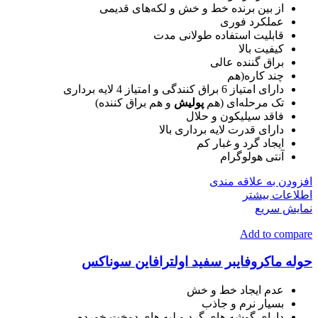
از بین برنده خط و خش و لکه‌های قدیمی
عملکرد فوری
قابلیت استفاده طولانی مدت
کیفیت بالا
براق گننده عالی
چند کاره(هم
دارای امتیاز 6 براق کنندگی و امتیاز 4 لایه برداری
تک مرحله‌ای (هم
پولیش
و هم براق کننده)
فاقد سیلیکون و حلال
دارای قدرت لایه برداری بالا
ایجاد گرد و غبار کم
آنتی هولوگرام
افزودن به علاقه مندی
اطلاعات بیشتر
نمایش سریع
Add to compare
حوله ماکروفایبر سفید اولترافاین سوناکس
عدم ایجاد خط و خش
بسیار نرم و جاذب
دارای گوشه های گرد و لبه های دوخت خورده