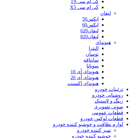
کی ام سی T9
کی ام سی X5
لیفان
ایکس50
ایکس60
لیفان620
لیفان820
هیوندای
النترا
توسان
سانتافه
سوناتا
هیوندای آی 10
هیوندای آی 20
هیوندای اکسنت
تزئینات خودرو
روشنایی خودرو
رینگ و لاستیک
صوتی تصویری
قطعات عمومی
قطعات لوکس خودرو
لوازم نظافت و خوشبو کننده خودرو
تمیز کننده خودرو
خوشبو کننده خودرو