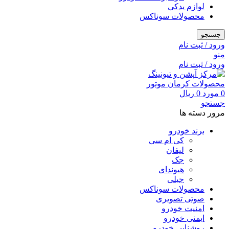
لوازم یدکی
محصولات سوناکس
جستجو
ورود / ثبت نام
منو
ورود / ثبت نام
0
مورد
0
ریال
جستجو
مرور دسته ها
برند خودرو
کی ام سی
لیفان
جک
هیوندای
جیلی
محصولات سوناکس
صوتی تصویری
امنیت خودرو
ایمنی خودرو
روشنایی خودرو