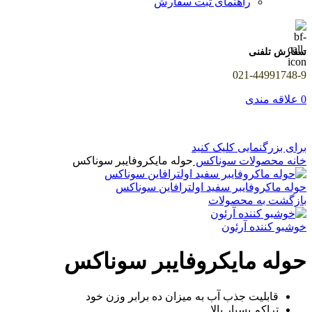
راهنمای ثبت سفارش
سفارش تلفنی
021-44991748-9
0
علاقه مندی
برای بزرگنمایی کلیک کنید
خانه
محصولات سوناکس
حوله مایکروفایبر سوناکس
حوله ماکروفایبر سفید اولترافاین سوناکس
بازگشت به محصولات
خوشبو کننده آرئون
حوله مایکروفایبر سوناکس
قابلیت جذب آب به میزان ده برابر وزن خود
تراکم بسیار بالا