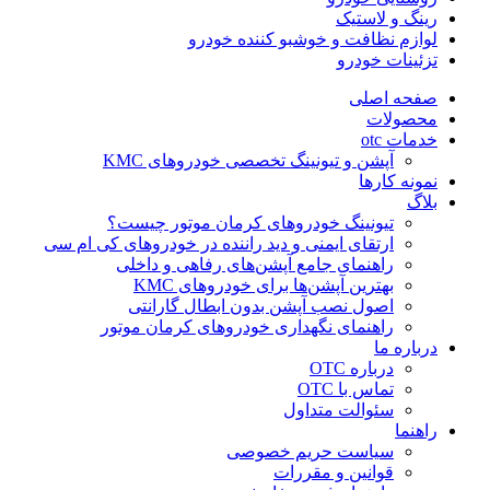
رینگ و لاستیک
لوازم نظافت و خوشبو کننده خودرو
تزئینات خودرو
صفحه اصلی
محصولات
خدمات otc
آپشن و تیونینگ تخصصی خودروهای KMC
نمونه کارها
بلاگ
تیونینگ خودروهای کرمان موتور چیست؟
ارتقای ایمنی و دید راننده در خودروهای کی ام سی
راهنمای جامع آپشن‌های رفاهی و داخلی
بهترین آپشن‌ها برای خودروهای KMC
اصول نصب آپشن بدون ابطال گارانتی
راهنمای نگهداری خودروهای کرمان موتور
درباره ما
درباره OTC
تماس با OTC
سئوالت متداول
راهنما
سیاست حریم خصوصی
قوانین و مقررات