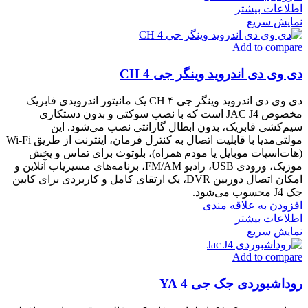
اطلاعات بیشتر
نمایش سریع
Add to compare
دی وی دی اندروید وینگر جی 4 CH
دی وی دی اندروید وینگر جی ۴ CH یک مانیتور اندرویدی فابریک
مخصوص JAC J4 است که با نصب سوکتی و بدون دستکاری
سیم‌کشی فابریک، بدون ابطال گارانتی نصب می‌شود. این
مولتی‌مدیا با قابلیت اتصال به کنترل فرمان، اینترنت از طریق Wi-Fi
(هات‌اسپات موبایل یا مودم همراه)، بلوتوث برای تماس و پخش
موزیک، ورودی USB، رادیو FM/AM، برنامه‌های مسیریاب آنلاین و
امکان اتصال دوربین DVR، یک ارتقای کامل و کاربردی برای کابین
جک J4 محسوب می‌شود.
افزودن به علاقه مندی
اطلاعات بیشتر
نمایش سریع
Add to compare
روداشبوردی جک جی 4 YA