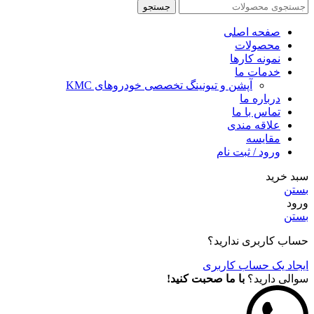
جستجو
صفحه اصلی
محصولات
نمونه کارها
خدمات ما
آپشن و تیونینگ تخصصی خودروهای KMC
درباره ما
تماس با ما
علاقه مندی
مقايسه
ورود / ثبت نام
سبد خرید
بستن
ورود
بستن
حساب کاربری ندارید؟
ایجاد یک حساب کاربری
سوالی دارید؟
با ما صحبت کنید!