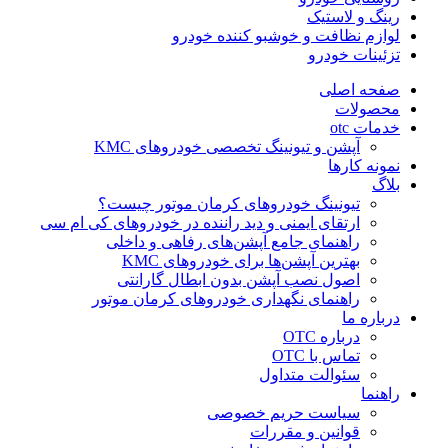
رینگ و لاستیک
لوازم نظافت و خوشبو کننده خودرو
تزئینات خودرو
صفحه اصلی
محصولات
خدمات otc
آپشن و تیونینگ تخصصی خودروهای KMC
نمونه کارها
بلاگ
تیونینگ خودروهای کرمان موتور چیست؟
ارتقای ایمنی و دید راننده در خودروهای کی ام سی
راهنمای جامع آپشن‌های رفاهی و داخلی
بهترین آپشن‌ها برای خودروهای KMC
اصول نصب آپشن بدون ابطال گارانتی
راهنمای نگهداری خودروهای کرمان موتور
درباره ما
درباره OTC
تماس با OTC
سئوالت متداول
راهنما
سیاست حریم خصوصی
قوانین و مقررات