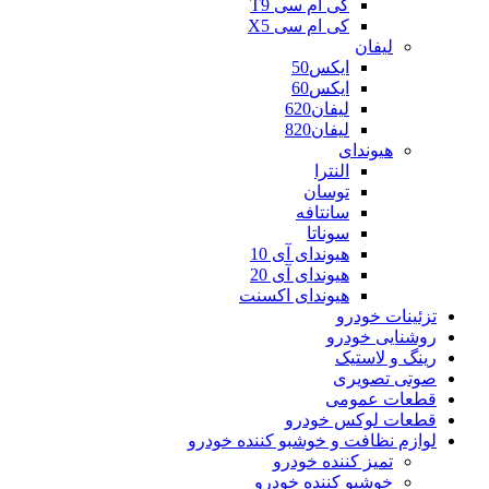
کی ام سی T9
کی ام سی X5
لیفان
ایکس50
ایکس60
لیفان620
لیفان820
هیوندای
النترا
توسان
سانتافه
سوناتا
هیوندای آی 10
هیوندای آی 20
هیوندای اکسنت
تزئینات خودرو
روشنایی خودرو
رینگ و لاستیک
صوتی تصویری
قطعات عمومی
قطعات لوکس خودرو
لوازم نظافت و خوشبو کننده خودرو
تمیز کننده خودرو
خوشبو کننده خودرو