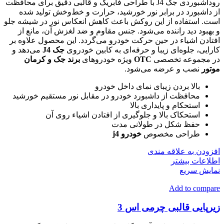
روداشبوردی جک J4 با طراحی فابریک و قالبی دقیق برای محافظت
از داشبورد در برابر نور خورشید، حرارت و خط‌و‌خش تولید شده
است. استفاده از این روکش باعث کاهش انعکاس نور در شیشه جلو
و بهبود دید راننده می‌شود. جنس مقاوم و ضد لغزش آن، مانع از
افتادن اشیاء در حین حرکت خودرو می‌گردد. این محصول علاوه بر
کارایی، جلوه‌ای زیبا و حرفه‌ای به کابین خودروی
جک J4
می‌دهد و
در مجموعه تخصصی
OTC
ویژه خودروهای
برند جک و کرمان
موتور
نصب و عرضه می‌شود.
بالا بردن زیبای نمای داخل خودرو
محافظت از داشبورد خودرو در مقابل نور مستقیم خورشید
استحکام و پایداری بالا
استحکاک بالا و جلوگیری از افتادن اشیاء روی آن
حفظ شکل در طولانی مدت
طراحی مخصوص
خودرو j4
افزودن به علاقه مندی
اطلاعات بیشتر
نمایش سریع
Add to compare
زیرپایی قالبی چرمی اس 3