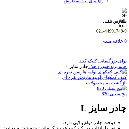
راهنمای ثبت سفارش
سفارش تلفنی
021-44991748-9
0
علاقه مندی
برای بزرگنمایی کلیک کنید
خانه
برند خودرو
جک
چادر سایز L
کیف کمکهای اولیه هارتمن نقره ای
بازگشت به محصولات
پیچ سینی 820
چادر سایز L
دوخت چادر دوام بالایی دارد.
نور را بازتاب می کند که باعث خنک ماندن بدنه خودرو میشود.