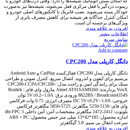
که امکان بستن اتوماتیک شیشه‌ها را دارد؛ وقتی درب‌های خودرو با
ریموت دزدگیر یا قفل مرکزی قفل می‌شوند، شیشه‌ها نیز به‌صورت
خودکار بسته می‌شوند. نصب فابریک با کانکتورهای اصلی خودرو و
امکان کنترل جداگانه هر شیشه برای کاهش مصرف باتری از
ویژگی‌های برجسته آن است.
افزودن به علاقه مندی
اطلاعات بیشتر
نمایش سریع
Add to compare
دانگل کارپلی مدل CPC200
دانگل کارپلی مدل CPC200 فعال‌کننده CarPlay و Android Auto
بی‌سیم برای آیفون و اندروید. اتصال سریع، کنترل صوتی و طراحی
سبک برای رانندگی ایمن و راحت.مدل: CPC200-CCPA/CPC200-
VoxX پردازنده: Atmel AT91SAM9260 ماژول وای فای : Realtek
8822BS / Broadcom4354S ورودی برق: 5V±0.2⎓1.0A توان
خروجی: DC 5V±0.2V⎓1.0A مصرف انرژی: 0.75 وات فرکانس
وای فای: 5150-5250 مگاهرتز، 5725-5850 مگاهرتز فرکانس
بلوتوث: 2412-2472 مگاهرتز مشخصات آنتن: آنتن داخلی 3 dbi FPC
اندازه محصول: 185*42*13 میلی متر جنس محصول: ABS + PC
سرعت انتقال بی سیم: 5.8 گیگاهرتز
افزودن به علاقه مندی