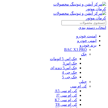
انتخاب دسته بندی
امنیت خودرو
ایمنی خودرو
برند خودرو
BAC X3 PRO
جک
جک اس 5 اتومات
جک اس3
جک اس5 دنده ای
جک جی 4
جک جی 5
جیلی
کی ام سی
کی ام سی A5
کی ام سی J7
کی ام سی K7
کی ام سی T8