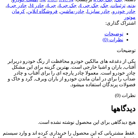
بدنه
,
تزئینات
,
جک
,
جک جی 4
,
جک جی4
,
جی4
,
چادر J4
,
چادر جی4
,
چادر خودرو
,
چادر سایزL
,
چادر-ماشین
,
فروشگاه انلاین
,
کرمان
موتور
اشتراک گذاری:
توضیحات
نظرات (0)
توضیحات
یکی از دغدغه های مالکین خودرو محافظت از رنگ خودرو دربرابر
آفتاب, باران و اشیا خارجی است. بهترین گزینه برای این مشکل
چادر خودرو است. معمولا چادر پارچه ای را برای آفتاب و چادر
ضدآب را برای در امان ماندن خودرو از باران وبرف, گرد و خاک و
فضولات پرندگان استفاده میشود.
نظرات (0)
دیدگاهها
هیچ دیدگاهی برای این محصول نوشته نشده است.
.فقط مشتریانی که این محصول را خریداری کرده اند و وارد سیستم