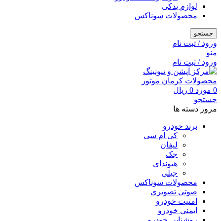
لوازم یدکی
محصولات سوناکس
جستجو
ورود / ثبت نام
منو
ورود / ثبت نام
0
مورد
0
ریال
جستجو
مرور دسته ها
برند خودرو
کی ام سی
لیفان
جک
هیوندای
جیلی
محصولات سوناکس
صوتی تصویری
امنیت خودرو
ایمنی خودرو
روشنایی خودرو