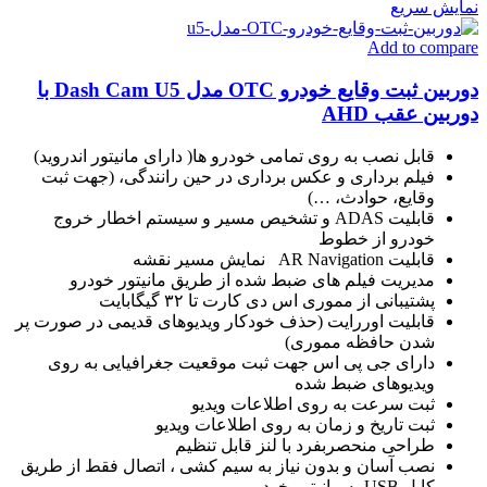
نمایش سریع
Add to compare
دوربین ثبت وقایع خودرو OTC مدل Dash Cam U5 با
دوربین عقب AHD
قابل نصب به روی تمامی خودرو ها( دارای مانیتور اندروید)
فیلم برداری و عکس برداری در حین رانندگی، (جهت ثبت
وقایع، حوادث، …)
قابلیت ADAS و تشخیص مسیر و سیستم اخطار خروج
خودرو از خطوط
قابلیت AR Navigation نمایش مسیر نقشه
مدیریت فیلم های ضبط شده از طریق مانیتور خودرو
پشتیبانی از مموری اس دی کارت تا ۳۲ گیگابایت
قابلیت اوررایت (حذف خودکار ویدیوهای قدیمی در صورت پر
شدن حافظه مموری)
دارای جی پی اس جهت ثبت موقعیت جغرافیایی به روی
ویدیوهای ضبط شده
ثبت سرعت به روی اطلاعات ویدیو
ثبت تاریخ و زمان به روی اطلاعات ویدیو
طراحی منحصربفرد با لنز قابل تنظیم
نصب آسان و بدون نیاز به سیم کشی ، اتصال فقط از طریق
کابل USB به مانیتور خودرو