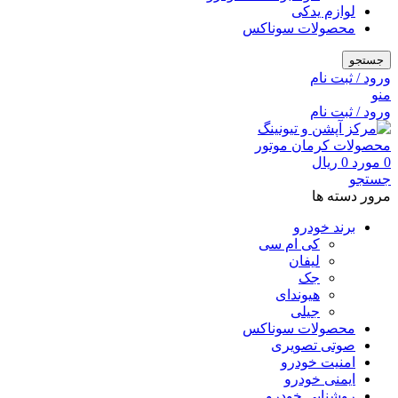
لوازم یدکی
محصولات سوناکس
جستجو
ورود / ثبت نام
منو
ورود / ثبت نام
0
مورد
0
ریال
جستجو
مرور دسته ها
برند خودرو
کی ام سی
لیفان
جک
هیوندای
جیلی
محصولات سوناکس
صوتی تصویری
امنیت خودرو
ایمنی خودرو
روشنایی خودرو