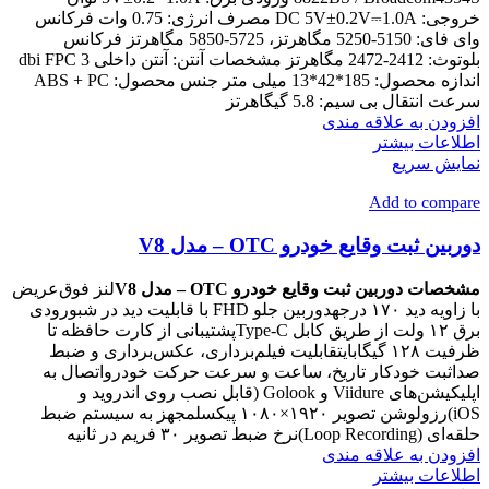
خروجی: DC 5V±0.2V⎓1.0A مصرف انرژی: 0.75 وات فرکانس
وای فای: 5150-5250 مگاهرتز، 5725-5850 مگاهرتز فرکانس
بلوتوث: 2412-2472 مگاهرتز مشخصات آنتن: آنتن داخلی 3 dbi FPC
اندازه محصول: 185*42*13 میلی متر جنس محصول: ABS + PC
سرعت انتقال بی سیم: 5.8 گیگاهرتز
افزودن به علاقه مندی
اطلاعات بیشتر
نمایش سریع
Add to compare
دوربین ثبت وقایع خودرو OTC – مدل V8
مشخصات دوربین ثبت وقایع خودرو OTC – مدل V8
لنز فوق‌عریض
با زاویه دید ۱۷۰ درجهدوربین جلو FHD با قابلیت دید در شبورودی
برق ۱۲ ولت از طریق کابل Type-Cپشتیبانی از کارت حافظه تا
ظرفیت ۱۲۸ گیگابایتقابلیت فیلم‌برداری، عکس‌برداری و ضبط
صداثبت خودکار تاریخ، ساعت و سرعت حرکت خودرواتصال به
اپلیکیشن‌های Viidure و Golook (قابل نصب روی اندروید و
iOS)رزولوشن تصویر ۱۹۲۰×۱۰۸۰ پیکسلمجهز به سیستم ضبط
حلقه‌ای (Loop Recording)نرخ ضبط تصویر ۳۰ فریم در ثانیه
افزودن به علاقه مندی
اطلاعات بیشتر