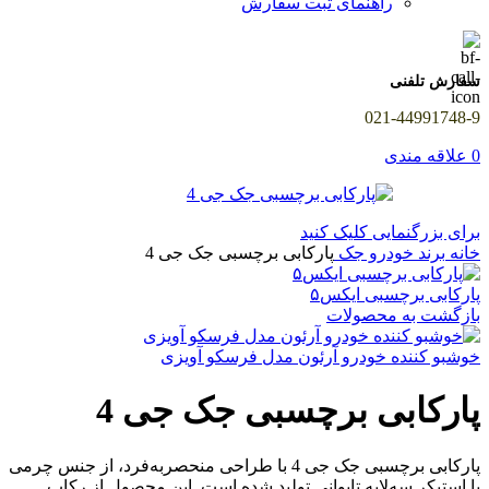
راهنمای ثبت سفارش
سفارش تلفنی
021-44991748-9
0
علاقه مندی
برای بزرگنمایی کلیک کنید
خانه
برند خودرو
جک
پارکابی برچسبی جک جی 4
پارکابی برچسبی ایکس۵
بازگشت به محصولات
خوشبو کننده خودرو آرئون مدل فرسکو آویزی
پارکابی برچسبی جک جی 4
پارکابی برچسبی جک جی 4 با طراحی منحصر‌به‌فرد، از جنس چرمی
با استیکر سه‌لایه تایوانی تولید شده است. این محصول از رکاب