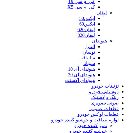
کی ام سی T9
کی ام سی X5
لیفان
ایکس50
ایکس60
لیفان620
لیفان820
هیوندای
النترا
توسان
سانتافه
سوناتا
هیوندای آی 10
هیوندای آی 20
هیوندای اکسنت
تزئینات خودرو
روشنایی خودرو
رینگ و لاستیک
صوتی تصویری
قطعات عمومی
قطعات لوکس خودرو
لوازم نظافت و خوشبو کننده خودرو
تمیز کننده خودرو
خوشبو کننده خودرو