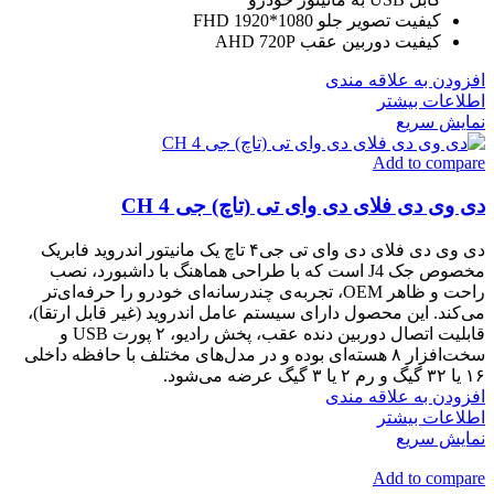
کیفیت تصویر جلو FHD 1920*1080
کیفیت دوربین عقب AHD 720P
افزودن به علاقه مندی
اطلاعات بیشتر
نمایش سریع
Add to compare
دی وی دی فلای دی وای تی (تاچ) جی 4 CH
دی وی دی فلای دی وای تی جی۴ تاچ یک مانیتور اندروید فابریک
مخصوص جک J4 است که با طراحی هماهنگ با داشبورد، نصب
راحت و ظاهر OEM، تجربه‌ی چندرسانه‌ای خودرو را حرفه‌ای‌تر
می‌کند. این محصول دارای سیستم عامل اندروید (غیر قابل ارتقا)،
قابلیت اتصال دوربین دنده عقب، پخش رادیو، ۲ پورت USB و
سخت‌افزار ۸ هسته‌ای بوده و در مدل‌های مختلف با حافظه داخلی
۱۶ یا ۳۲ گیگ و رم ۲ یا ۳ گیگ عرضه می‌شود.
افزودن به علاقه مندی
اطلاعات بیشتر
نمایش سریع
Add to compare