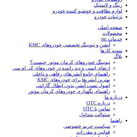
رینگ و لاستیک
لوازم نظافت و خوشبو کننده خودرو
تزئینات خودرو
صفحه اصلی
محصولات
خدمات otc
آپشن و تیونینگ تخصصی خودروهای KMC
نمونه کارها
بلاگ
تیونینگ خودروهای کرمان موتور چیست؟
ارتقای ایمنی و دید راننده در خودروهای کی ام سی
راهنمای جامع آپشن‌های رفاهی و داخلی
بهترین آپشن‌ها برای خودروهای KMC
اصول نصب آپشن بدون ابطال گارانتی
راهنمای نگهداری خودروهای کرمان موتور
درباره ما
درباره OTC
تماس با OTC
سئوالت متداول
راهنما
سیاست حریم خصوصی
قوانین و مقررات