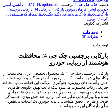
دسته:
جک
,
جک جی 4
برچسب:
otc
,
option
,
JAC J4
,
J4
,
آپشن
,
آپشن
خودرو
,
آپشن کرمان موتور
,
پارکابی
,
پارکابی J4
,
پارکابی برچسبی
,
پارکابی جی4
,
پارکابی چسبی
,
جک
,
جک جی4
,
جی4
,
کرمان خودرو
,
کرمان موتور
اشتراک گذاری:
توضیحات
نظرات (0)
توضیحات
پارکابی برچسبی جک جی 4؛ محافظت
هوشمند از زیبایی خودرو
پارکابی برچسبی جک جی 4 یک محصول تخصصی برای محافظت از
رکاب‌های خودرو است که از برخورد پا، ضربه، گرد و خاک، خط و
خش و آسیب‌های روزمره جلوگیری می‌کند. این قطعه نه‌تنها محافظ
فیزیکی رکاب محسوب می‌شود بلکه باعث بهبود جلوه‌ی ظاهری
خودرو نیز می‌شود. این محصول مخصوص خودرو جک J4 طراحی
شده و با ویژگی‌هایی نظیر ضد آب بودن، ضد خش بودن، چسبندگی
قوی، و طراحی دقیق متناسب با بدنه خودرو، یک انتخاب بی‌نقص
برای دارندگان این خودرو است.