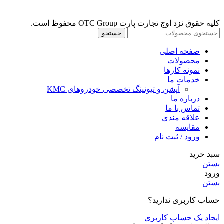
کلیه حقوق نزد اوج تجارت پارت OTC Group محفوظ است.
جستجو
صفحه اصلی
محصولات
نمونه کارها
خدمات ما
آپشن و تیونینگ تخصصی خودروهای KMC
درباره ما
تماس با ما
علاقه مندی
مقايسه
ورود / ثبت نام
سبد خرید
بستن
ورود
بستن
حساب کاربری ندارید؟
ایجاد یک حساب کاربری