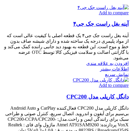
Add to compare
آینه بغل راست جک جی۴
آینه بغل راست جک جی۴ یک قطعه اصلی با کیفیت عالی است که
از مواد پلیمری درجه یک ساخته شده و دارای شیشه صاف بدون
خط و موج است. این قطعه به بهبود دید جانبی راننده کمک می‌کند و
با گارانتی اصالت و سلامت فیزیکی کالا توسط OTC عرضه
می‌شود.
افزودن به علاقه مندی
اطلاعات بیشتر
نمایش سریع
Add to compare
دانگل کارپلی مدل CPC200
دانگل کارپلی مدل CPC200 فعال‌کننده CarPlay و Android Auto
بی‌سیم برای آیفون و اندروید. اتصال سریع، کنترل صوتی و طراحی
سبک برای رانندگی ایمن و راحت.مدل: CPC200-CCPA/CPC200-
VoxX پردازنده: Atmel AT91SAM9260 ماژول وای فای : Realtek
8822BS / Broadcom4354S ورودی برق: 5V±0.2⎓1.0A توان