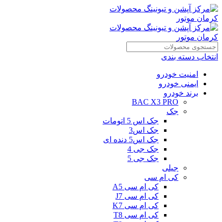
انتخاب دسته بندی
امنیت خودرو
ایمنی خودرو
برند خودرو
BAC X3 PRO
جک
جک اس 5 اتومات
جک اس3
جک اس5 دنده ای
جک جی 4
جک جی 5
جیلی
کی ام سی
کی ام سی A5
کی ام سی J7
کی ام سی K7
کی ام سی T8