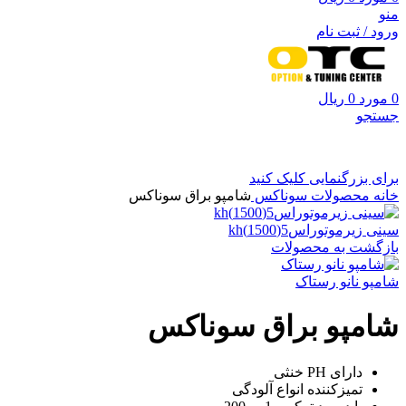
منو
ورود / ثبت نام
0
مورد
0
ریال
جستجو
برای بزرگنمایی کلیک کنید
خانه
محصولات سوناکس
شامپو براق سوناکس
سینی زیرموتوراس5(1500)kh
بازگشت به محصولات
شامپو نانو رستاک
شامپو براق سوناکس
دارای PH خنثی
تمیزکننده انواع آلودگی