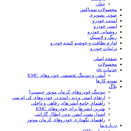
جیلی
محصولات سوناکس
صوتی تصویری
امنیت خودرو
ایمنی خودرو
روشنایی خودرو
رینگ و لاستیک
لوازم نظافت و خوشبو کننده خودرو
تزئینات خودرو
صفحه اصلی
محصولات
خدمات otc
آپشن و تیونینگ تخصصی خودروهای KMC
نمونه کارها
بلاگ
تیونینگ خودروهای کرمان موتور چیست؟
ارتقای ایمنی و دید راننده در خودروهای کی ام سی
راهنمای جامع آپشن‌های رفاهی و داخلی
بهترین آپشن‌ها برای خودروهای KMC
اصول نصب آپشن بدون ابطال گارانتی
راهنمای نگهداری خودروهای کرمان موتور
درباره ما
درباره OTC