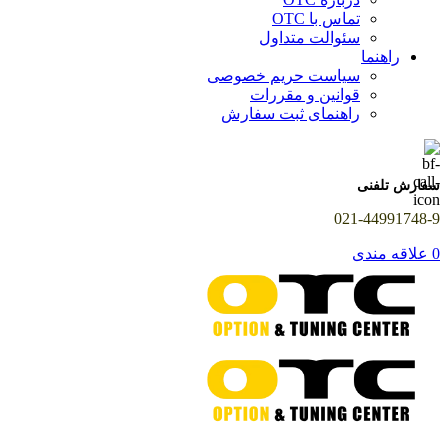
تماس با OTC
سئوالت متداول
راهنما
سیاست حریم خصوصی
قوانین و مقررات
راهنمای ثبت سفارش
سفارش تلفنی
021-44991748-9
0
علاقه مندی