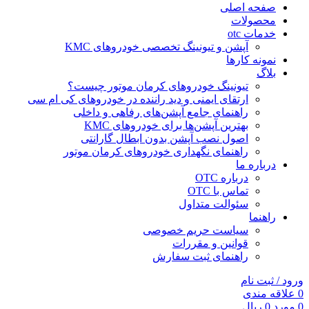
صفحه اصلی
محصولات
خدمات otc
آپشن و تیونینگ تخصصی خودروهای KMC
نمونه کارها
بلاگ
تیونینگ خودروهای کرمان موتور چیست؟
ارتقای ایمنی و دید راننده در خودروهای کی ام سی
راهنمای جامع آپشن‌های رفاهی و داخلی
بهترین آپشن‌ها برای خودروهای KMC
اصول نصب آپشن بدون ابطال گارانتی
راهنمای نگهداری خودروهای کرمان موتور
درباره ما
درباره OTC
تماس با OTC
سئوالت متداول
راهنما
سیاست حریم خصوصی
قوانین و مقررات
راهنمای ثبت سفارش
ورود / ثبت نام
0
علاقه مندی
0
مورد
0
ریال