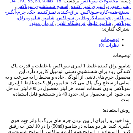
دسته:
محصولات سوناکس
برچسب:
T8
,
sonax
,
S3
,
JAC S5
,
J4
,
آپشن خودرو
,
اسپری-تمیز-کننده
,
اسفنج-شستشوی-سوناکس
,
اسفنج-همه-کاره-سوناکس
,
براق-کننده
,
تمیزکننده
,
جک
,
چرم-آبگیر-
سوناکس
,
حوله-مایکرو-فایبر
,
سوناکس
,
شامپو
,
شامپو-براق-
سوناکس
,
شامپو-غلیظ
,
فروشگاه انلاین
,
کرمان موتور
اشتراک گذاری:
توضیحات
نظرات (0)
توضیحات
شامپو براق کننده غليظ 1 لیتری سوناکس با غلظت و قدرت پاک
کنندگی زياد برای شستشوی دستی اتومبيل کاربرد دارد. این
محصول جرم های ناشی از آلودگی جاده و محيط را به سرعت و به
آسانی از سطح رنگ پاک می کند. شامپو براق کننده غليظ 1 لیتری
سوناکس بدون فسفات است. هر لیتر محصول در 200 لیتر آب حل
می شود. این محصول برای حدود 40 بار شستشو قابل استفاده
است.
روش استفاده:
ابتدا خودرو را برای از بین بردن جرم های بزرگ با واتر جت قوی
آبگیری کنید. هر دو پیمانه در شامپو (50ml) را در 10 لیتر آب رقیق
کنید. با استفاده از اسفنج همه کاره سوناکس یا اسفنج شستشوی