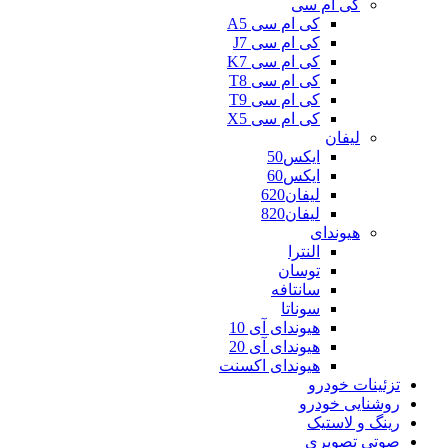
کی ام سی
کی ام سی A5
کی ام سی J7
کی ام سی K7
کی ام سی T8
کی ام سی T9
کی ام سی X5
لیفان
ایکس50
ایکس60
لیفان620
لیفان820
هیوندای
النترا
توسان
سانتافه
سوناتا
هیوندای آی 10
هیوندای آی 20
هیوندای اکسنت
تزئینات خودرو
روشنایی خودرو
رینگ و لاستیک
صوتی تصویری