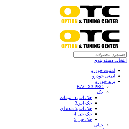
انتخاب دسته بندی
امنیت خودرو
ایمنی خودرو
برند خودرو
BAC X3 PRO
جک
جک اس 5 اتومات
جک اس3
جک اس5 دنده ای
جک جی 4
جک جی 5
جیلی