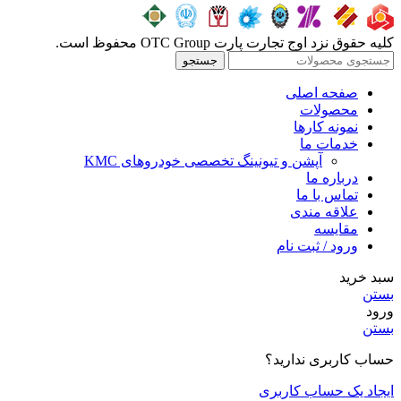
کلیه حقوق نزد اوج تجارت پارت OTC Group محفوظ است.
جستجو
صفحه اصلی
محصولات
نمونه کارها
خدمات ما
آپشن و تیونینگ تخصصی خودروهای KMC
درباره ما
تماس با ما
علاقه مندی
مقايسه
ورود / ثبت نام
سبد خرید
بستن
ورود
بستن
حساب کاربری ندارید؟
ایجاد یک حساب کاربری