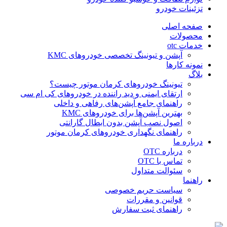
تزئینات خودرو
صفحه اصلی
محصولات
خدمات otc
آپشن و تیونینگ تخصصی خودروهای KMC
نمونه کارها
بلاگ
تیونینگ خودروهای کرمان موتور چیست؟
ارتقای ایمنی و دید راننده در خودروهای کی ام سی
راهنمای جامع آپشن‌های رفاهی و داخلی
بهترین آپشن‌ها برای خودروهای KMC
اصول نصب آپشن بدون ابطال گارانتی
راهنمای نگهداری خودروهای کرمان موتور
درباره ما
درباره OTC
تماس با OTC
سئوالت متداول
راهنما
سیاست حریم خصوصی
قوانین و مقررات
راهنمای ثبت سفارش