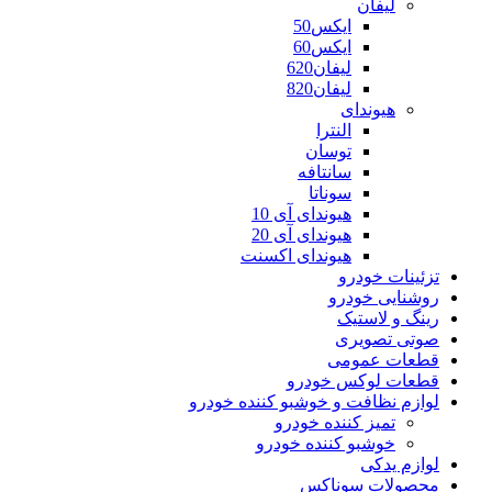
لیفان
ایکس50
ایکس60
لیفان620
لیفان820
هیوندای
النترا
توسان
سانتافه
سوناتا
هیوندای آی 10
هیوندای آی 20
هیوندای اکسنت
تزئینات خودرو
روشنایی خودرو
رینگ و لاستیک
صوتی تصویری
قطعات عمومی
قطعات لوکس خودرو
لوازم نظافت و خوشبو کننده خودرو
تمیز کننده خودرو
خوشبو کننده خودرو
لوازم یدکی
محصولات سوناکس