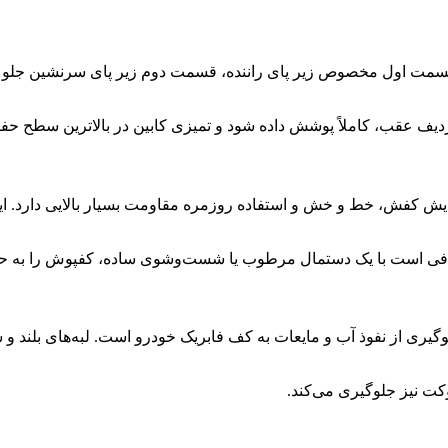
از سه قسمت مجزا است. قسمت اول مخصوص زیر پای راننده، قسمت دوم زیر پای 
ف عقب، کاملاً پوشش داده شود و تمیزی کابین در بالاترین سطح حف
ایش کفش، خط و خش و استفاده روزمره مقاومت بسیار بالایی دارد. ای
افی است با یک دستمال مرطوب یا شست‌وشوی ساده، کفپوش را به حالت
 مهم‌ترین وظایف زیرپایی قالبی چرمی هیوندای النترا 2023، جلوگیری از نفوذ آب و مایعات به کف ف
کت نیز جلوگیری می‌کند.