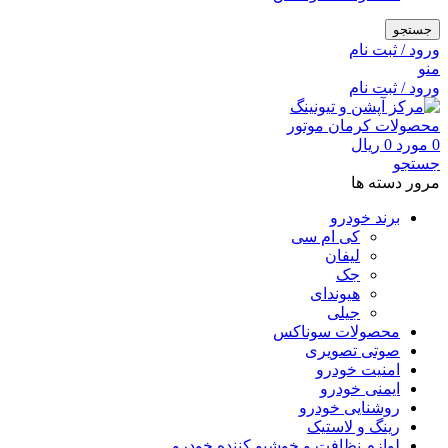
جستجو
ورود / ثبت نام
منو
ورود / ثبت نام
0
مورد
0
ریال
جستجو
مرور دسته ها
برند خودرو
کی ام سی
لیفان
جک
هیوندای
جیلی
محصولات سوناکس
صوتی تصویری
امنیت خودرو
ایمنی خودرو
روشنایی خودرو
رینگ و لاستیک
لوازم نظافت و خوشبو کننده خودرو