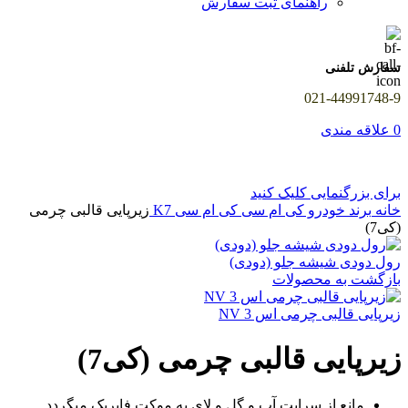
راهنمای ثبت سفارش
سفارش تلفنی
021-44991748-9
0
علاقه مندی
برای بزرگنمایی کلیک کنید
خانه
برند خودرو
کی ام سی
کی ام سی K7
زیرپایی قالبی چرمی
(کی7)
رول دودی شیشه جلو (دودی)
بازگشت به محصولات
زیرپایی قالبی چرمی اس 3 NV
زیرپایی قالبی چرمی (کی7)
مانع از سرایت آب و گل و لای به موکت فابریک میگردد