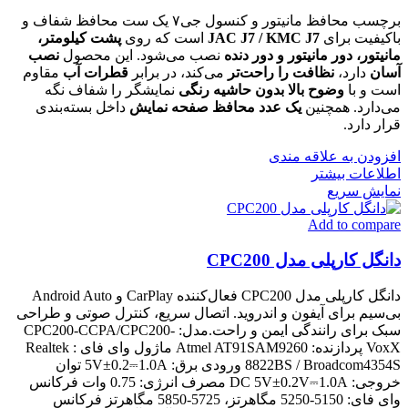
برچسب محافظ مانیتور و کنسول جی۷ یک ست محافظ شفاف و
باکیفیت برای
JAC J7 / KMC J7
است که روی
پشت کیلومتر،
مانیتور، دور مانیتور و دور دنده
نصب می‌شود. این محصول
نصب
آسان
دارد،
نظافت را راحت‌تر
می‌کند، در برابر
قطرات آب
مقاوم
است و با
وضوح بالا بدون حاشیه رنگی
نمایشگر را شفاف نگه
می‌دارد. همچنین
یک عدد محافظ صفحه نمایش
داخل بسته‌بندی
قرار دارد.
افزودن به علاقه مندی
اطلاعات بیشتر
نمایش سریع
Add to compare
دانگل کارپلی مدل CPC200
دانگل کارپلی مدل CPC200 فعال‌کننده CarPlay و Android Auto
بی‌سیم برای آیفون و اندروید. اتصال سریع، کنترل صوتی و طراحی
سبک برای رانندگی ایمن و راحت.مدل: CPC200-CCPA/CPC200-
VoxX پردازنده: Atmel AT91SAM9260 ماژول وای فای : Realtek
8822BS / Broadcom4354S ورودی برق: 5V±0.2⎓1.0A توان
خروجی: DC 5V±0.2V⎓1.0A مصرف انرژی: 0.75 وات فرکانس
وای فای: 5150-5250 مگاهرتز، 5725-5850 مگاهرتز فرکانس