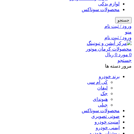
لوازم یدکی
محصولات سوناکس
جستجو
ورود / ثبت نام
منو
ورود / ثبت نام
0
مورد
0
ریال
جستجو
مرور دسته ها
برند خودرو
کی ام سی
لیفان
جک
هیوندای
جیلی
محصولات سوناکس
صوتی تصویری
امنیت خودرو
ایمنی خودرو
روشنایی خودرو