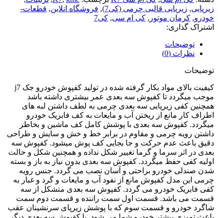
زیرپایی
,
زیرپایی قالبی چرمی (کی7)
,
فروشگاه انلاین
,
قطعات-
خودرو
,
کرمان موتور
,
کی ام سی
,
کی7
اشتراک گذاری:
توضیحات
نظرات (0)
توضیحات
کیفیت بالای مواد بکار گرفته شده در تولید کفپوش خودرو جک j7
موجب میگردد تا کفپوش سه بعدی عمر بیشتری داشته باشد
همچنین کفی زیرپایی سه بعدی چرمی به لطف داشتن لبه های
اطراف کار مانع از ریختن آب و مایعات به کف فابریک خودرو
میگردد. کفپوش سه بعدی با پوشش کامل کف ماشین و بخاطر
داشتن رویه چرمی و مقاوم در برابر خط و خش و سایش و طراحی
دقیق باعث عدم حرکت و جا بجایی کف پوش میشود. کفپوش سه
بعدی در اثر سرما و گرما تغییر شکل نداده و همچنین شکل و حالت
اولیه کفی حفظ میگردد. کفپوش سه بعدی بدون نیاز به باز و بسته
شدن صندلی خودرو براحتی و آسان نصب می گردد. جنس رویه
چرمی این مدل کفپوش مانع از نفود آب و مایعات و گرد و غبار به
کفی فابریک خودرو می گردد. کفپوش سه بعدی متشکل از سه
قسمت می باشد. قسمت اول سمت راننده و قسمت دوم سمت
شاگرد خودرو و قسمت سوم که با پوشش زیرپای سرنشینان عقب
باعث تمیزی بیشتر خودرو شما می شود. با کفپوش سه بعدی دیگر