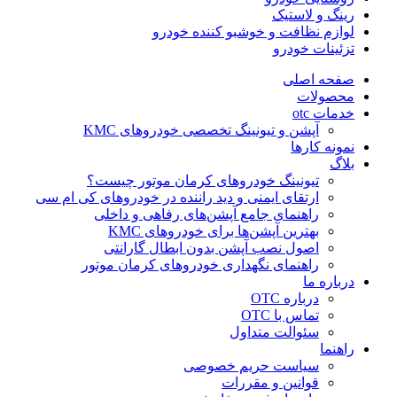
رینگ و لاستیک
لوازم نظافت و خوشبو کننده خودرو
تزئینات خودرو
صفحه اصلی
محصولات
خدمات otc
آپشن و تیونینگ تخصصی خودروهای KMC
نمونه کارها
بلاگ
تیونینگ خودروهای کرمان موتور چیست؟
ارتقای ایمنی و دید راننده در خودروهای کی ام سی
راهنمای جامع آپشن‌های رفاهی و داخلی
بهترین آپشن‌ها برای خودروهای KMC
اصول نصب آپشن بدون ابطال گارانتی
راهنمای نگهداری خودروهای کرمان موتور
درباره ما
درباره OTC
تماس با OTC
سئوالت متداول
راهنما
سیاست حریم خصوصی
قوانین و مقررات