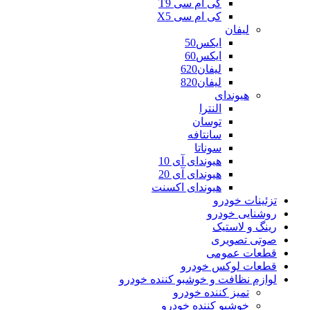
کی ام سی T9
کی ام سی X5
لیفان
ایکس50
ایکس60
لیفان620
لیفان820
هیوندای
النترا
توسان
سانتافه
سوناتا
هیوندای آی 10
هیوندای آی 20
هیوندای اکسنت
تزئینات خودرو
روشنایی خودرو
رینگ و لاستیک
صوتی تصویری
قطعات عمومی
قطعات لوکس خودرو
لوازم نظافت و خوشبو کننده خودرو
تمیز کننده خودرو
خوشبو کننده خودرو