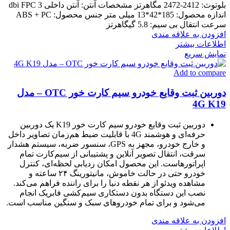
بلوتوث: 2412-2472 مگاهرتز مشخصات آنتن: آنتن داخلی 3 dbi FPC
اندازه محصول: 185*42*13 میلی متر جنس محصول: ABS + PC
سرعت انتقال بی سیم: 5.8 گیگاهرتز
افزودن به علاقه مندی
اطلاعات بیشتر
نمایش سریع
Add to compare
دوربین ثبت وقایع خودرو سیم کارت خور OTC – مدل
4G K19
دوربین ثبت وقایع خودرو سیم کارت خور K19 یک دوربین
حرفه‌ای و هوشمند 4G با قابلیت ضبط هم‌زمان تصاویر داخل
و خارج خودرو، مجهز به GPS، سنسور ضربه، سیستم هشدار
سرقت، انتقال تصویر آنلاین و پشتیبانی از سیم‌کارت تمام
اپراتورهاست. این محصول امکان ردیابی لحظه‌ای، کنترل
خودرو حتی در حالت خاموش، مانیتورینگ ۲۴ ساعته و
مشاهده ویدئو از هر نقطه دنیا را برای راننده فراهم می‌کند.
نصب این دستگاه بدون دستکاری سیم‌کشی فابریک انجام
می‌شود و برای تمام خودروهای سبک و سنگین مناسب است.
افزودن به علاقه مندی