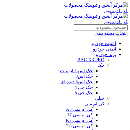
انتخاب دسته بندی
امنیت خودرو
ایمنی خودرو
برند خودرو
BAC X3 PRO
جک
جک اس 5 اتومات
جک اس3
جک اس5 دنده ای
جک جی 4
جک جی 5
جیلی
کی ام سی
کی ام سی A5
کی ام سی J7
کی ام سی K7
کی ام سی T8