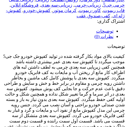
چرمی جی5
,
زیرپایی-چرمی
,
زیرپایی-سه بعدی
,
فروشگاه انلاین
,
قاب ریموت
,
کاور-ریموت
,
کرمان موتور
,
کفپوش-خودرو
,
کفپوش-
ژله ای
,
کفی-صندوق عقب
اشتراک گذاری:
توضیحات
نظرات (0)
توضیحات
کیفیت بالای مواد بکار گرفته شده در تولید کفپوش خودرو جک جی5
موجب میگردد تا کفپوش سه بعدی عمر بیشتری داشته باشد
همچنین کفی زیرپایی سه بعدی چرمی به لطف داشتن لبه های
اطراف کار مانع از ریختن آب و مایعات به کف فابریک خودرو
میگردد. کفپوش سه بعدی با پوشش کامل کف ماشین و بخاطر
داشتن رویه چرمی و مقاوم در برابر خط و خش و سایش و طراحی
دقیق باعث عدم حرکت و جا بجایی کف پوش میشود. کفپوش سه
بعدی در اثر سرما و گرما تغییر شکل نداده و همچنین شکل و حالت
اولیه کفی حفظ میگردد. کفپوش سه بعدی بدون نیاز به باز و بسته
شدن صندلی خودرو براحتی و آسان نصب می گردد. جنس رویه
چرمی این مدل کفپوش مانع از نفود آب و مایعات و گرد و غبار به
کفی فابریک خودرو می گردد. کفپوش سه بعدی متشکل از سه
قسمت می باشد. قسمت اول سمت راننده و قسمت دوم سمت
شاگرد خودرو و قسمت سوم که با پوشش زیرپای سرنشینان عقب