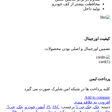
محافظت بیشتر از کف خودرو
تولید داخل
کیفیت اورجینال
تضمین اورجینال و اصلی بودن محصولات
پرداخت ایمن
کلیه پرداخت ها در شبکه امن شاپرک صورت می گیرد
Add to compare
افزودن به علاقه مندی
دسته:
جک
,
جک جی 5
برچسب:
JAC
,
J5
,
آپشن خودرو
,
جک
,
جی5
,
چادر-ماشین
,
دور فرمان
,
روکش-صندلی
,
زیرپایی
,
زیرپایی قالبی