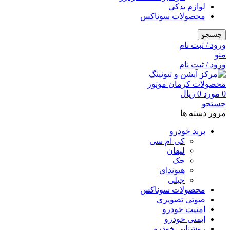
لوازم یدکی
محصولات سوناکس
جستجو
ورود / ثبت نام
منو
ورود / ثبت نام
0
مورد
0
ریال
جستجو
مرور دسته ها
برند خودرو
کی ام سی
لیفان
جک
هیوندای
جیلی
محصولات سوناکس
صوتی تصویری
امنیت خودرو
ایمنی خودرو
روشنایی خودرو