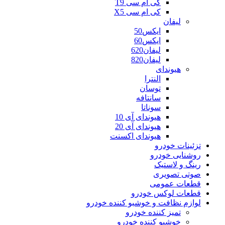
کی ام سی T9
کی ام سی X5
لیفان
ایکس50
ایکس60
لیفان620
لیفان820
هیوندای
النترا
توسان
سانتافه
سوناتا
هیوندای آی 10
هیوندای آی 20
هیوندای اکسنت
تزئینات خودرو
روشنایی خودرو
رینگ و لاستیک
صوتی تصویری
قطعات عمومی
قطعات لوکس خودرو
لوازم نظافت و خوشبو کننده خودرو
تمیز کننده خودرو
خوشبو کننده خودرو