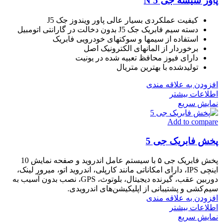
پاور شیشه جی 5 N
کیفیت عملکردی بسیار عالی پاور ویندوز جک J5
دسته سیم فابریک جک J5 بدون دخالت در گارانتی اتومبیل
استفاده از سیمها و سوکتهای خودرویی فابریک
برخوردار از المانهای الکترونیک اصل
دارای فیوز محافظ تعبیه شده در یونیت
تولیدشده با بهترین متریال
افزودن به علاقه مندی
اطلاعات بیشتر
نمایش سریع
Add to compare
پخش فابریک جی 5
پخش فابریک جی ۵ با سیستم عامل اندروید و صفحه نمایش 10
اینچی IPS، دارای امکاناتی مانند کارپلی، اندروید اتو، میرور لینک،
دوربین عقب، گیرنده دیجیتال، بلوتوث، GPS، نصب بدون آسیب به
سیم‌کشی و پشتیبانی از اپلیکیشن‌های اندرویدی.
افزودن به علاقه مندی
اطلاعات بیشتر
نمایش سریع