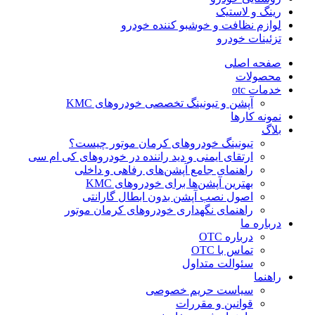
رینگ و لاستیک
لوازم نظافت و خوشبو کننده خودرو
تزئینات خودرو
صفحه اصلی
محصولات
خدمات otc
آپشن و تیونینگ تخصصی خودروهای KMC
نمونه کارها
بلاگ
تیونینگ خودروهای کرمان موتور چیست؟
ارتقای ایمنی و دید راننده در خودروهای کی ام سی
راهنمای جامع آپشن‌های رفاهی و داخلی
بهترین آپشن‌ها برای خودروهای KMC
اصول نصب آپشن بدون ابطال گارانتی
راهنمای نگهداری خودروهای کرمان موتور
درباره ما
درباره OTC
تماس با OTC
سئوالت متداول
راهنما
سیاست حریم خصوصی
قوانین و مقررات