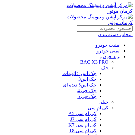
انتخاب دسته بندی
امنیت خودرو
ایمنی خودرو
برند خودرو
BAC X3 PRO
جک
جک اس 5 اتومات
جک اس3
جک اس5 دنده ای
جک جی 4
جک جی 5
جیلی
کی ام سی
کی ام سی A5
کی ام سی J7
کی ام سی K7
کی ام سی T8