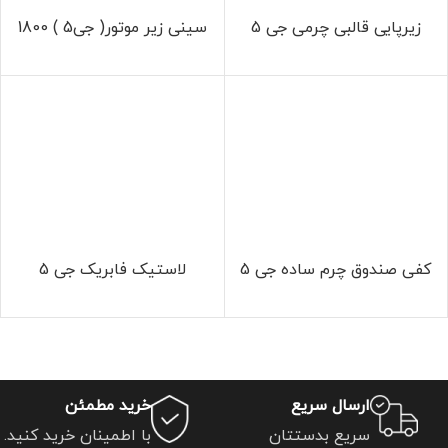
زیرپایی قالبی چرمی جی 5
سینی زیر موتور( جی5 ) 1800
کفی صندوق چرم ساده جی 5
لاستیک فابریک جی 5
ارسال سریع
خرید مطمئن
سریع بدستتان
با اطمینان خرید کنید.