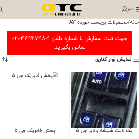
منو
خانه
محصولات برچسب خورده “J5”
جهت ثبت سفارش با شماره تلفن ۹-۴۴۹۹۱۷۴۸-۰۲۱
تماس بگیرید.
نمایش نوار کناری
بک لایت شیشه بالابر جی 5
پخش فابریک جی 5