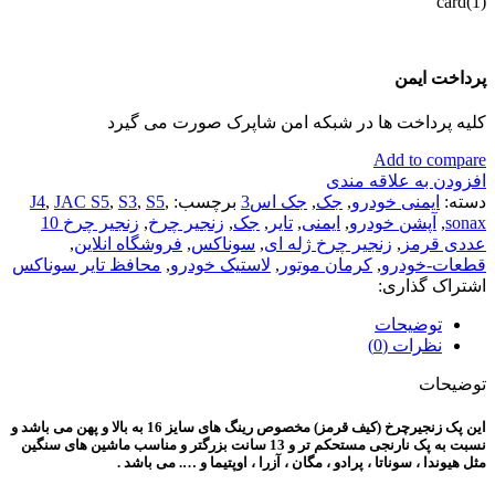
پرداخت ایمن
کلیه پرداخت ها در شبکه امن شاپرک صورت می گیرد
Add to compare
افزودن به علاقه مندی
دسته:
ایمنی خودرو
,
جک
,
جک اس3
برچسب:
,
S5
,
S3
,
JAC S5
,
J4
sonax
,
آپشن خودرو
,
ایمنی
,
تایر
,
جک
,
زنجیر چرخ
,
زنجیر چرخ 10
عددی قرمز
,
زنجیر چرخ ژله ای
,
سوناکس
,
فروشگاه انلاین
,
قطعات-خودرو
,
کرمان موتور
,
لاستیک خودرو
,
محافظ تایر سوناکس
اشتراک گذاری:
توضیحات
نظرات (0)
توضیحات
این پک زنجیرچرخ (کیف قرمز) مخصوص رینگ های سایز 16 به بالا و پهن می باشد و
نسبت به پک نارنجی مستحکم تر
و 13 سانت بزرگتر
و مناسب ماشین های سنگین
مثل هیوندا ، سوناتا ، پرادو ، مگان ، آزرا ، اوپتیما و …. می باشد
.