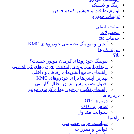
رینگ و لاستیک
لوازم نظافت و خوشبو کننده خودرو
تزئینات خودرو
صفحه اصلی
محصولات
خدمات otc
آپشن و تیونینگ تخصصی خودروهای KMC
نمونه کارها
بلاگ
تیونینگ خودروهای کرمان موتور چیست؟
ارتقای ایمنی و دید راننده در خودروهای کی ام سی
راهنمای جامع آپشن‌های رفاهی و داخلی
بهترین آپشن‌ها برای خودروهای KMC
اصول نصب آپشن بدون ابطال گارانتی
راهنمای نگهداری خودروهای کرمان موتور
درباره ما
درباره OTC
تماس با OTC
سئوالت متداول
راهنما
سیاست حریم خصوصی
قوانین و مقررات