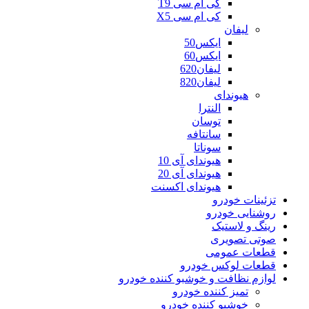
کی ام سی T9
کی ام سی X5
لیفان
ایکس50
ایکس60
لیفان620
لیفان820
هیوندای
النترا
توسان
سانتافه
سوناتا
هیوندای آی 10
هیوندای آی 20
هیوندای اکسنت
تزئینات خودرو
روشنایی خودرو
رینگ و لاستیک
صوتی تصویری
قطعات عمومی
قطعات لوکس خودرو
لوازم نظافت و خوشبو کننده خودرو
تمیز کننده خودرو
خوشبو کننده خودرو