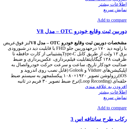
اطلاعات بیشتر
نمایش سریع
Add to compare
دوربین ثبت وقایع خودرو OTC – مدل V8
مشخصات دوربین ثبت وقایع خودرو OTC – مدل V8
لنز فوق‌عریض
با زاویه دید ۱۷۰ درجهدوربین جلو FHD با قابلیت دید در شبورودی
برق ۱۲ ولت از طریق کابل Type-Cپشتیبانی از کارت حافظه تا
ظرفیت ۱۲۸ گیگابایتقابلیت فیلم‌برداری، عکس‌برداری و ضبط
صداثبت خودکار تاریخ، ساعت و سرعت حرکت خودرواتصال به
اپلیکیشن‌های Viidure و Golook (قابل نصب روی اندروید و
iOS)رزولوشن تصویر ۱۹۲۰×۱۰۸۰ پیکسلمجهز به سیستم ضبط
حلقه‌ای (Loop Recording)نرخ ضبط تصویر ۳۰ فریم در ثانیه
افزودن به علاقه مندی
اطلاعات بیشتر
نمایش سریع
Add to compare
رکاب طرح سانتافه اس 3