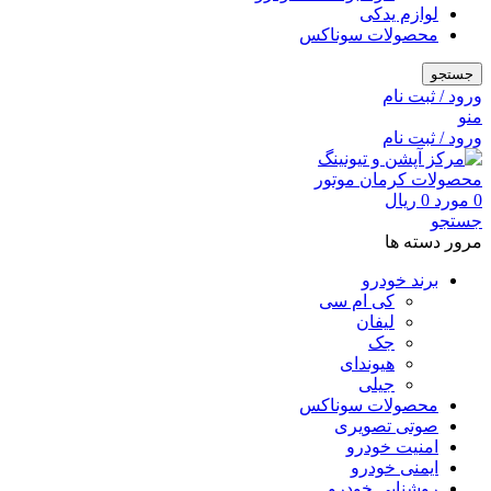
لوازم یدکی
محصولات سوناکس
جستجو
ورود / ثبت نام
منو
ورود / ثبت نام
0
مورد
0
ریال
جستجو
مرور دسته ها
برند خودرو
کی ام سی
لیفان
جک
هیوندای
جیلی
محصولات سوناکس
صوتی تصویری
امنیت خودرو
ایمنی خودرو
روشنایی خودرو