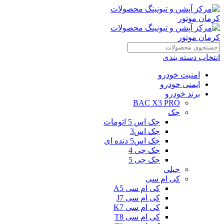
انتخاب دسته بندی
امنیت خودرو
ایمنی خودرو
برند خودرو
BAC X3 PRO
جک
جک اس 5 اتومات
جک اس3
جک اس5 دنده ای
جک جی 4
جک جی 5
جیلی
کی ام سی
کی ام سی A5
کی ام سی J7
کی ام سی K7
کی ام سی T8