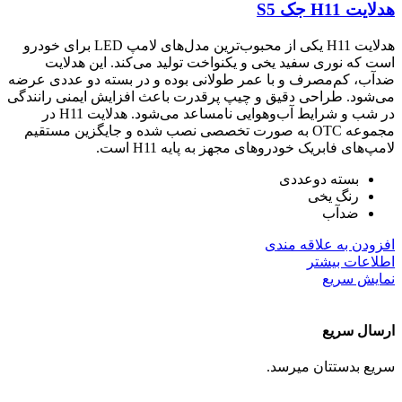
هدلایت H11 جک S5
هدلایت H11 یکی از محبوب‌ترین مدل‌های لامپ LED برای خودرو
است که نوری سفید یخی و یکنواخت تولید می‌کند. این هدلایت
ضدآب، کم‌مصرف و با عمر طولانی بوده و در بسته دو عددی عرضه
می‌شود. طراحی دقیق و چیپ پرقدرت باعث افزایش ایمنی رانندگی
در شب و شرایط آب‌وهوایی نامساعد می‌شود. هدلایت H11 در
مجموعه OTC به صورت تخصصی نصب شده و جایگزین مستقیم
لامپ‌های فابریک خودروهای مجهز به پایه H11 است.
بسته دوعددی
رنگ یخی
ضدآب
افزودن به علاقه مندی
اطلاعات بیشتر
نمایش سریع
ارسال سریع
سریع بدستتان میرسد.