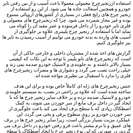
استفاده اززنجیرچرخ معمولی معمولا باعث آسیب و از بین رفتن تایر
خودرو و همچنین آسفالت جاده ها می شود. از این رو استفاده از
زنجیر چرخ های رایج فعلی در بسیاری از کشورهای اروپائی ممنوع
بوده و غیر مجاز شمرده می شود. چرا که زنجیرچرخ های معمولی و
فلزی تایر خودرو را از داخل فرسوده و عمر مفید آن را کوتاه می
نماید اما با استفاده از زنجیر چرخ پلیمری علاوه بر جلوگیری از
آسیب های وارده به بدنه خودرو می توانیم از آسیب رسیدن به تایر ها
نیز جلوگیری کنیم.
گزارش های اخذ شده از مشتریان داخلی و خارجی حاکی از آن
است که زنجیرچرخ های نانو پلیمر با توجه به این نکات که کیفیتی
بسیار بالاتر داشته و به جلوبندی و لاستیک خودرو صدمه نمی زند و
خیلی راحت نصب می گردد و دشواری ها و مضرات زنجیرچرخ های
فلزی را ندارد با استقبال بی نظیری مواجه شده اند.
جنس زنجیرچرخ های ژله ای کاملاً خاص بوده و برای این هدف
ساخته شده است که علاوه بر راحتی در نصب، به سیستم جلوبندی
خودرو و لاستیک صدمه نزده و بر خلاف سایر زنجیر چرخ ها که با
ایجاد گیر در داخل برف مانع از سر خوردن می شوند، به کمک
اصطکاک زیادی که با سطح برف ایجاد می کند باعث جلوگیری از
سر خوردن خودرو بر روی سطوح برفی و یخی می گردد. این
عملکرد مزیت بسیار بزرگی است، زیرا سایر زنجیر چرخ ها در برف
های عمیق و یا نرم بیشتر باعث فرو رفتن خودرو در داخل برف می
گردند، در صورتی که این نوع زنجیر چرخ با ایجاد اصطکاک با سطح