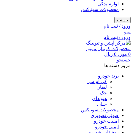
لوازم یدکی
محصولات سوناکس
جستجو
ورود / ثبت نام
منو
ورود / ثبت نام
0
مورد
0
ریال
جستجو
مرور دسته ها
برند خودرو
کی ام سی
لیفان
جک
هیوندای
جیلی
محصولات سوناکس
صوتی تصویری
امنیت خودرو
ایمنی خودرو
روشنایی خودرو