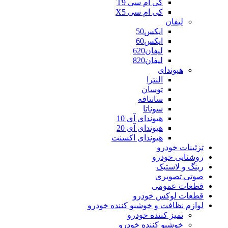
کی ام سی T9
کی ام سی X5
لیفان
ایکس50
ایکس60
لیفان620
لیفان820
هیوندای
النترا
توسان
سانتافه
سوناتا
هیوندای آی 10
هیوندای آی 20
هیوندای اکسنت
تزئینات خودرو
روشنایی خودرو
رینگ و لاستیک
صوتی تصویری
قطعات عمومی
قطعات لوکس خودرو
لوازم نظافت و خوشبو کننده خودرو
تمیز کننده خودرو
خوشبو کننده خودرو