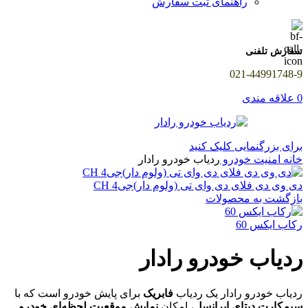
راهنمای ثبت سفارش
سفارش تلفنی
021-44991748-9
0
علاقه مندی
برای بزرگنمایی کلیک کنید
خانه
امنیت خودرو
ردیاب خودرو رادار
دی وی دی فلای دی وای تی (ولوم دار)جی4 CH
بازگشت به محصولات
رکاب ایکس 60
ردیاب خودرو رادار
ردیاب خودرو رادار یک ردیاب
فابریک
برای پایش خودرو است که با
سیم‌کارت دیتای ایرانسل
، امکان
نمایش موقعیت لحظه‌ای خودرو