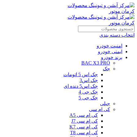
انتخاب دسته بندی
امنیت خودرو
ایمنی خودرو
برند خودرو
BAC X3 PRO
جک
جک اس 5 اتومات
جک اس3
جک اس5 دنده ای
جک جی 4
جک جی 5
جیلی
کی ام سی
کی ام سی A5
کی ام سی J7
کی ام سی K7
کی ام سی T8