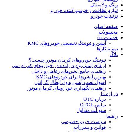
رینگ و لاستیک
لوازم نظافت و خوشبو کننده خودرو
تزئینات خودرو
صفحه اصلی
محصولات
خدمات otc
آپشن و تیونینگ تخصصی خودروهای KMC
نمونه کارها
بلاگ
تیونینگ خودروهای کرمان موتور چیست؟
ارتقای ایمنی و دید راننده در خودروهای کی ام سی
راهنمای جامع آپشن‌های رفاهی و داخلی
بهترین آپشن‌ها برای خودروهای KMC
اصول نصب آپشن بدون ابطال گارانتی
راهنمای نگهداری خودروهای کرمان موتور
درباره ما
درباره OTC
تماس با OTC
سئوالت متداول
راهنما
سیاست حریم خصوصی
قوانین و مقررات