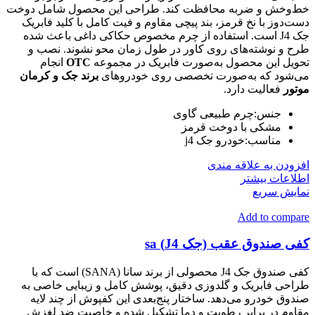
خط‌و‌خش و ضربه محافظت کند. طراحی این محصول شامل دوخت
دست‌دوز با نخ قرمز، بند پیچی مقاوم و فیت کامل با کلید فابریک
جک J4 است. استفاده از چرم مخصوص حکاکی داغی باعث شده
طرح و نوشته‌های روی کاور در طول زمان محو نشوند. نصب و
تحویل این محصول به‌صورت فابریک در مجموعه
OTC
انجام
می‌شود که به‌صورت تخصصی روی خودروهای
برند جک و کرمان
موتور
فعالیت دارد.
جنس:چرم طبیعی گاوی
مشکی با دوخت قرمز
مناسب:خودرو جک j4
افزودن به علاقه مندی
اطلاعات بیشتر
نمایش سریع
Add to compare
کفی صندوق عقب (جک J4) sa
کفی صندوق جک J4 محصولی از برند سانا (SANA) است که با
طراحی فابریک و گلدوزی دقیق، پوشش کامل و زیبایی خاصی به
صندوق خودرو می‌دهد. ساختار پنج‌بعدی این کفپوش از چند لایه
مقاوم در برابر رطوبت و دما تشکیل شده و خاصیت ضد لغزش