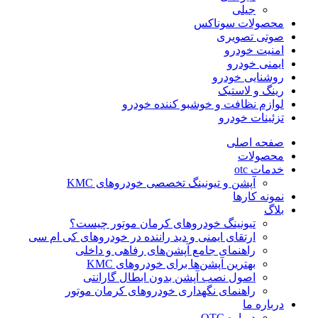
جیلی
محصولات سوناکس
صوتی تصویری
امنیت خودرو
ایمنی خودرو
روشنایی خودرو
رینگ و لاستیک
لوازم نظافت و خوشبو کننده خودرو
تزئینات خودرو
صفحه اصلی
محصولات
خدمات otc
آپشن و تیونینگ تخصصی خودروهای KMC
نمونه کارها
بلاگ
تیونینگ خودروهای کرمان موتور چیست؟
ارتقای ایمنی و دید راننده در خودروهای کی ام سی
راهنمای جامع آپشن‌های رفاهی و داخلی
بهترین آپشن‌ها برای خودروهای KMC
اصول نصب آپشن بدون ابطال گارانتی
راهنمای نگهداری خودروهای کرمان موتور
درباره ما
درباره OTC