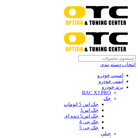
انتخاب دسته بندی
امنیت خودرو
ایمنی خودرو
برند خودرو
BAC X3 PRO
جک
جک اس 5 اتومات
جک اس3
جک اس5 دنده ای
جک جی 4
جک جی 5
جیلی