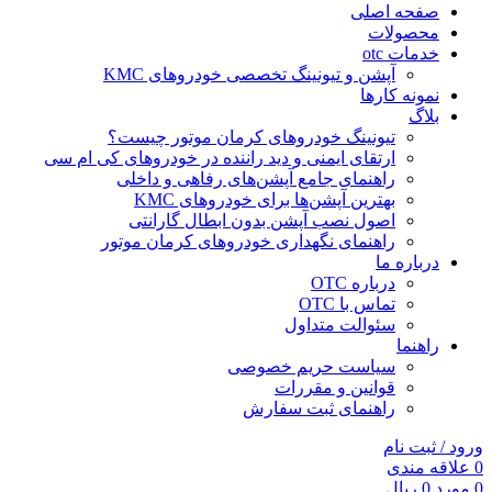
صفحه اصلی
محصولات
خدمات otc
آپشن و تیونینگ تخصصی خودروهای KMC
نمونه کارها
بلاگ
تیونینگ خودروهای کرمان موتور چیست؟
ارتقای ایمنی و دید راننده در خودروهای کی ام سی
راهنمای جامع آپشن‌های رفاهی و داخلی
بهترین آپشن‌ها برای خودروهای KMC
اصول نصب آپشن بدون ابطال گارانتی
راهنمای نگهداری خودروهای کرمان موتور
درباره ما
درباره OTC
تماس با OTC
سئوالت متداول
راهنما
سیاست حریم خصوصی
قوانین و مقررات
راهنمای ثبت سفارش
ورود / ثبت نام
0
علاقه مندی
0
مورد
0
ریال