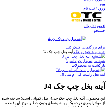
منو
ورود / ثبت نام
0
مورد
0
ریال
جستجو
برای بزرگنمایی کلیک کنید
خانه
برند خودرو
جک
آینه بغل چپ جک J4
شیشه آینه بغل چپ اس 3
بازگشت به محصولات
آینه بغل راست کی ام سی T8
آینه بغل چپ جک J4
این محصول،
آینه بغل چپ جک جی4
اصل کمپانی است؛ ساخته شده
از مواد پلیمری درجه یک و با شیشه‌ای بدون خط و موج. این قطعه