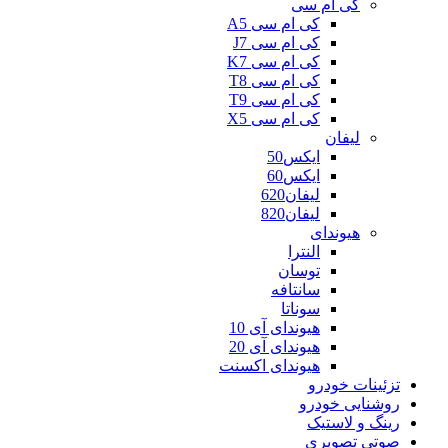
کی ام سی
کی ام سی A5
کی ام سی J7
کی ام سی K7
کی ام سی T8
کی ام سی T9
کی ام سی X5
لیفان
ایکس50
ایکس60
لیفان620
لیفان820
هیوندای
النترا
توسان
سانتافه
سوناتا
هیوندای آی 10
هیوندای آی 20
هیوندای اکسنت
تزئینات خودرو
روشنایی خودرو
رینگ و لاستیک
صوتی تصویری