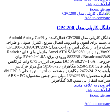
اطلاعات بیشتر
نمایش سریع
Add to compare
دانگل کارپلی مدل CPC200
دانگل کارپلی مدل CPC200 فعال‌کننده CarPlay و Android Auto
بی‌سیم برای آیفون و اندروید. اتصال سریع، کنترل صوتی و طراحی
سبک برای رانندگی ایمن و راحت.مدل: CPC200-CCPA/CPC200-
VoxX پردازنده: Atmel AT91SAM9260 ماژول وای فای : Realtek
8822BS / Broadcom4354S ورودی برق: 5V±0.2⎓1.0A توان
خروجی: DC 5V±0.2V⎓1.0A مصرف انرژی: 0.75 وات فرکانس
وای فای: 5150-5250 مگاهرتز، 5725-5850 مگاهرتز فرکانس
بلوتوث: 2412-2472 مگاهرتز مشخصات آنتن: آنتن داخلی 3 dbi FPC
اندازه محصول: 185*42*13 میلی متر جنس محصول: ABS + PC
سرعت انتقال بی سیم: 5.8 گیگاهرتز
افزودن به علاقه مندی
اطلاعات بیشتر
نمایش سریع
Add to compare