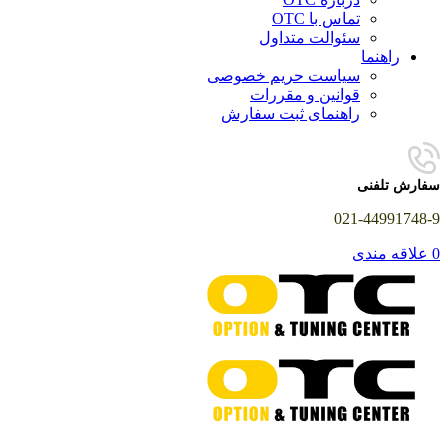
تماس با OTC
سئوالت متداول
راهنما
سیاست حریم خصوصی
قوانین و مقررات
راهنمای ثبت سفارش
سفارش تلفنی
021-44991748-9
0
علاقه مندی