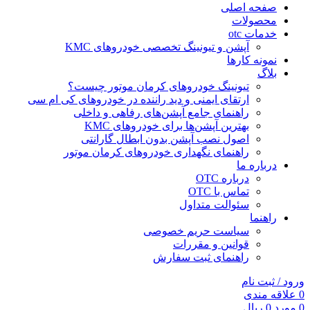
صفحه اصلی
محصولات
خدمات otc
آپشن و تیونینگ تخصصی خودروهای KMC
نمونه کارها
بلاگ
تیونینگ خودروهای کرمان موتور چیست؟
ارتقای ایمنی و دید راننده در خودروهای کی ام سی
راهنمای جامع آپشن‌های رفاهی و داخلی
بهترین آپشن‌ها برای خودروهای KMC
اصول نصب آپشن بدون ابطال گارانتی
راهنمای نگهداری خودروهای کرمان موتور
درباره ما
درباره OTC
تماس با OTC
سئوالت متداول
راهنما
سیاست حریم خصوصی
قوانین و مقررات
راهنمای ثبت سفارش
ورود / ثبت نام
0
علاقه مندی
0
مورد
0
ریال