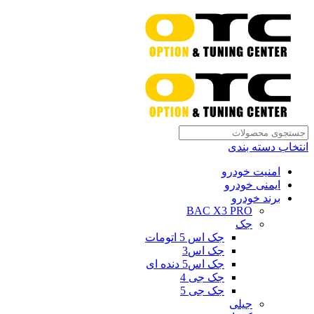
انتخاب دسته بندی
امنیت خودرو
ایمنی خودرو
برند خودرو
BAC X3 PRO
جک
جک اس 5 اتومات
جک اس3
جک اس5 دنده ای
جک جی 4
جک جی 5
جیلی