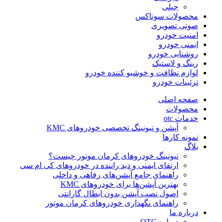
جیلی
محصولات سوناکس
صوتی تصویری
امنیت خودرو
ایمنی خودرو
روشنایی خودرو
رینگ و لاستیک
لوازم نظافت و خوشبو کننده خودرو
تزئینات خودرو
صفحه اصلی
محصولات
خدمات otc
آپشن و تیونینگ تخصصی خودروهای KMC
نمونه کارها
بلاگ
تیونینگ خودروهای کرمان موتور چیست؟
ارتقای ایمنی و دید راننده در خودروهای کی ام سی
راهنمای جامع آپشن‌های رفاهی و داخلی
بهترین آپشن‌ها برای خودروهای KMC
اصول نصب آپشن بدون ابطال گارانتی
راهنمای نگهداری خودروهای کرمان موتور
درباره ما
درباره OTC