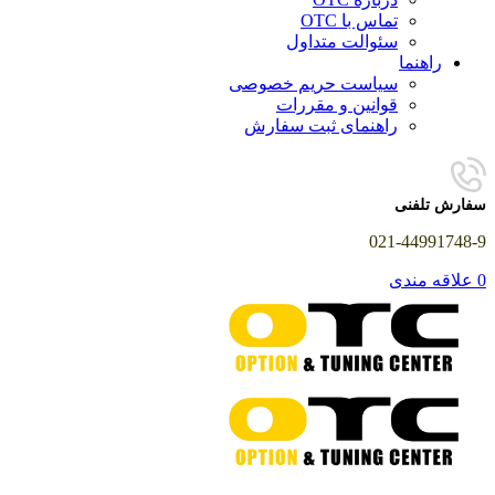
تماس با OTC
سئوالت متداول
راهنما
سیاست حریم خصوصی
قوانین و مقررات
راهنمای ثبت سفارش
سفارش تلفنی
021-44991748-9
0
علاقه مندی