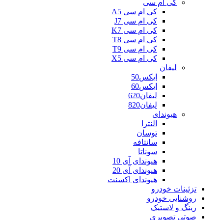
کی ام سی
کی ام سی A5
کی ام سی J7
کی ام سی K7
کی ام سی T8
کی ام سی T9
کی ام سی X5
لیفان
ایکس50
ایکس60
لیفان620
لیفان820
هیوندای
النترا
توسان
سانتافه
سوناتا
هیوندای آی 10
هیوندای آی 20
هیوندای اکسنت
تزئینات خودرو
روشنایی خودرو
رینگ و لاستیک
صوتی تصویری