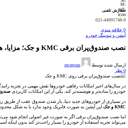
سفارش تلفنی
021-44991748-9
0
علاقه مندی
آپشن و تیونینگ خودرو
نصب صندوق‌پران برقی KMC و جک؛ مزایا، هزینه و نکات نصب فابریک
ارسال شده توسط
otcgroup
0
نظر
در سال‌های اخیر امکانات رفاهی خودروها نقش مهمی در تجربه رانندگی
خودرو را ساده‌تر و هوشمندتر کند. یکی از این امکانات کاربردی
صندوق‌پران
در بسیاری از خودروهای جدید دنیا، باز شدن صندوق عقب از طریق ریم
KMC و جک
این آپشن به صورت فابریک وجود ندارد یا به شکل محدود ا
اما نصب صندوق‌پران برقی اگر به صورت غیر اصولی انجام شود می‌تو
می‌تواند تجربه استفاده از خودرو را بسیار راحت‌تر کند بدون اینکه آ