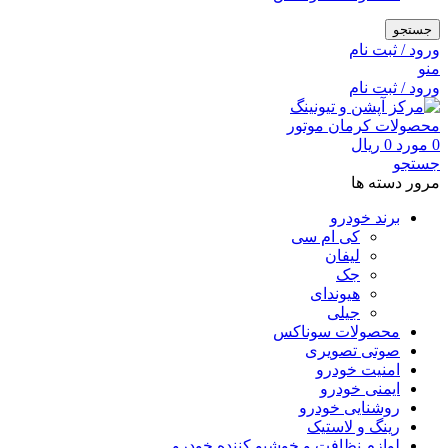
جستجو
ورود / ثبت نام
منو
ورود / ثبت نام
0
مورد
0
ریال
جستجو
مرور دسته ها
برند خودرو
کی ام سی
لیفان
جک
هیوندای
جیلی
محصولات سوناکس
صوتی تصویری
امنیت خودرو
ایمنی خودرو
روشنایی خودرو
رینگ و لاستیک
لوازم نظافت و خوشبو کننده خودرو