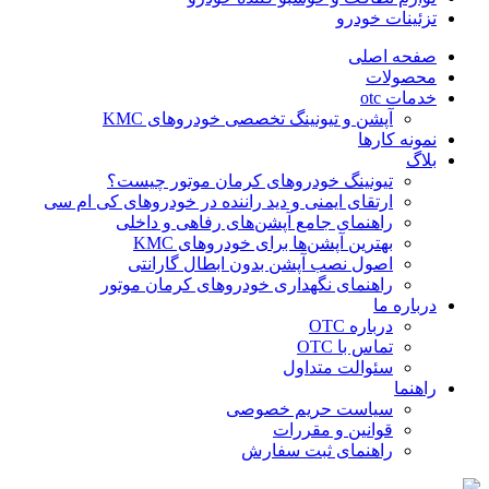
تزئینات خودرو
صفحه اصلی
محصولات
خدمات otc
آپشن و تیونینگ تخصصی خودروهای KMC
نمونه کارها
بلاگ
تیونینگ خودروهای کرمان موتور چیست؟
ارتقای ایمنی و دید راننده در خودروهای کی ام سی
راهنمای جامع آپشن‌های رفاهی و داخلی
بهترین آپشن‌ها برای خودروهای KMC
اصول نصب آپشن بدون ابطال گارانتی
راهنمای نگهداری خودروهای کرمان موتور
درباره ما
درباره OTC
تماس با OTC
سئوالت متداول
راهنما
سیاست حریم خصوصی
قوانین و مقررات
راهنمای ثبت سفارش