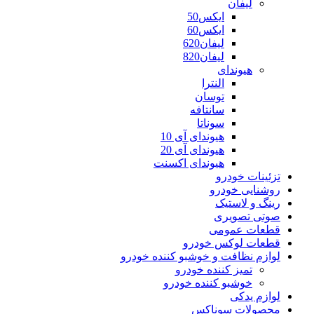
لیفان
ایکس50
ایکس60
لیفان620
لیفان820
هیوندای
النترا
توسان
سانتافه
سوناتا
هیوندای آی 10
هیوندای آی 20
هیوندای اکسنت
تزئینات خودرو
روشنایی خودرو
رینگ و لاستیک
صوتی تصویری
قطعات عمومی
قطعات لوکس خودرو
لوازم نظافت و خوشبو کننده خودرو
تمیز کننده خودرو
خوشبو کننده خودرو
لوازم یدکی
محصولات سوناکس