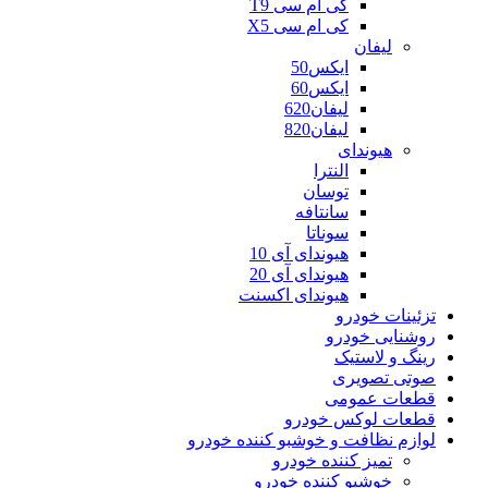
کی ام سی T9
کی ام سی X5
لیفان
ایکس50
ایکس60
لیفان620
لیفان820
هیوندای
النترا
توسان
سانتافه
سوناتا
هیوندای آی 10
هیوندای آی 20
هیوندای اکسنت
تزئینات خودرو
روشنایی خودرو
رینگ و لاستیک
صوتی تصویری
قطعات عمومی
قطعات لوکس خودرو
لوازم نظافت و خوشبو کننده خودرو
تمیز کننده خودرو
خوشبو کننده خودرو