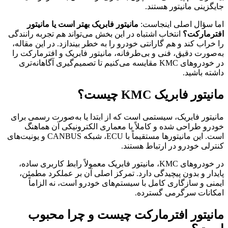
جایگزینی مانیتور هستند.
اما سؤال اصلی اینجاست:
مانیتور فابریک بهتر است یا مانیتور
افترمارکت؟
انتخاب اشتباه در این بخش می‌تواند هم تجربه رانندگی
را خراب کند و هم گارانتی خودرو را به خطر بیندازد. در این مقاله،
به‌صورت دقیق، فنی و بی‌طرفانه، مانیتور فابریک و افترمارکت را
در خودروهای KMC مقایسه می‌کنیم تا تصمیم‌گیری آگاهانه‌تری
داشته باشید.
مانیتور فابریک KMC چیست؟
مانیتور فابریک، سیستمی است که از ابتدا یا به‌صورت رسمی برای
خودرو طراحی شده و کاملاً با معماری الکترونیکی آن هماهنگ
است. این مانیتورها مستقیماً با ECU، شبکه CANBUS و یونیت‌های
کنترلی خودرو در ارتباط هستند.
در خودروهای KMC، مانیتور فابریک معمولاً رابط کاربری ساده،
پایدار و بدون پیچیدگی دارد. تمرکز اصلی آن بر عملکرد مطمئن،
ایمنی و سازگاری کامل با سیستم‌های خودرو است، نه الزاماً
امکانات سرگرمی گسترده.
مانیتور افترمارکت چیست و چرا محبوب