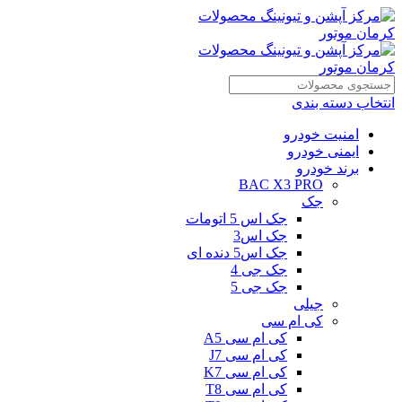
انتخاب دسته بندی
امنیت خودرو
ایمنی خودرو
برند خودرو
BAC X3 PRO
جک
جک اس 5 اتومات
جک اس3
جک اس5 دنده ای
جک جی 4
جک جی 5
جیلی
کی ام سی
کی ام سی A5
کی ام سی J7
کی ام سی K7
کی ام سی T8