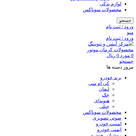
لوازم یدکی
محصولات سوناکس
جستجو
ورود / ثبت نام
منو
ورود / ثبت نام
0
مورد
0
ریال
جستجو
مرور دسته ها
برند خودرو
کی ام سی
لیفان
جک
هیوندای
جیلی
محصولات سوناکس
صوتی تصویری
امنیت خودرو
ایمنی خودرو
روشنایی خودرو