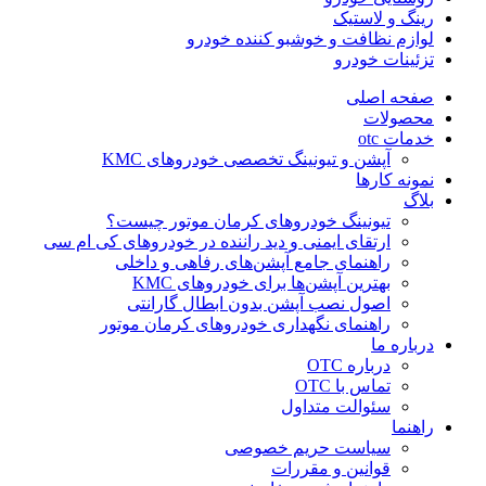
رینگ و لاستیک
لوازم نظافت و خوشبو کننده خودرو
تزئینات خودرو
صفحه اصلی
محصولات
خدمات otc
آپشن و تیونینگ تخصصی خودروهای KMC
نمونه کارها
بلاگ
تیونینگ خودروهای کرمان موتور چیست؟
ارتقای ایمنی و دید راننده در خودروهای کی ام سی
راهنمای جامع آپشن‌های رفاهی و داخلی
بهترین آپشن‌ها برای خودروهای KMC
اصول نصب آپشن بدون ابطال گارانتی
راهنمای نگهداری خودروهای کرمان موتور
درباره ما
درباره OTC
تماس با OTC
سئوالت متداول
راهنما
سیاست حریم خصوصی
قوانین و مقررات