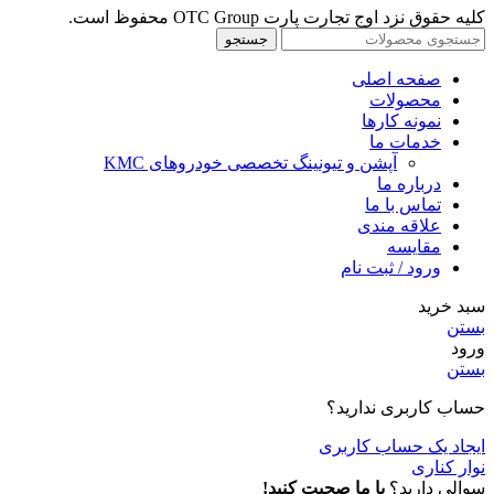
کلیه حقوق نزد اوج تجارت پارت OTC Group محفوظ است.
جستجو
صفحه اصلی
محصولات
نمونه کارها
خدمات ما
آپشن و تیونینگ تخصصی خودروهای KMC
درباره ما
تماس با ما
علاقه مندی
مقايسه
ورود / ثبت نام
سبد خرید
بستن
ورود
بستن
حساب کاربری ندارید؟
ایجاد یک حساب کاربری
نوار کناری
سوالی دارید؟
با ما صحبت کنید!