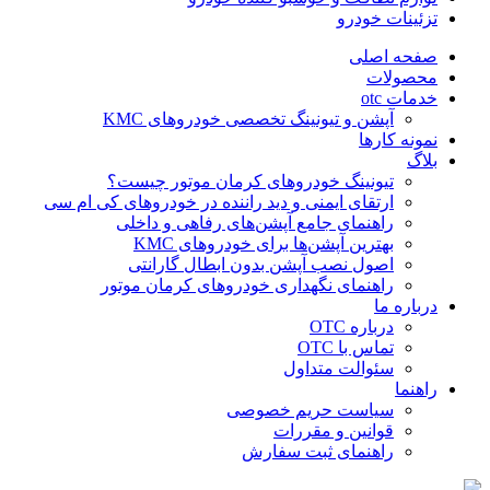
تزئینات خودرو
صفحه اصلی
محصولات
خدمات otc
آپشن و تیونینگ تخصصی خودروهای KMC
نمونه کارها
بلاگ
تیونینگ خودروهای کرمان موتور چیست؟
ارتقای ایمنی و دید راننده در خودروهای کی ام سی
راهنمای جامع آپشن‌های رفاهی و داخلی
بهترین آپشن‌ها برای خودروهای KMC
اصول نصب آپشن بدون ابطال گارانتی
راهنمای نگهداری خودروهای کرمان موتور
درباره ما
درباره OTC
تماس با OTC
سئوالت متداول
راهنما
سیاست حریم خصوصی
قوانین و مقررات
راهنمای ثبت سفارش