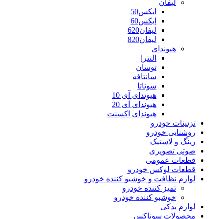
لیفان
ایکس50
ایکس60
لیفان620
لیفان820
هیوندای
النترا
توسان
سانتافه
سوناتا
هیوندای آی 10
هیوندای آی 20
هیوندای اکسنت
تزئینات خودرو
روشنایی خودرو
رینگ و لاستیک
صوتی تصویری
قطعات عمومی
قطعات لوکس خودرو
لوازم نظافت و خوشبو کننده خودرو
تمیز کننده خودرو
خوشبو کننده خودرو
لوازم یدکی
محصولات سوناکس