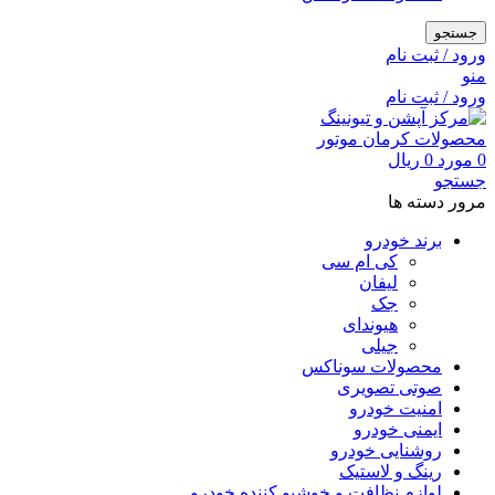
جستجو
ورود / ثبت نام
منو
ورود / ثبت نام
0
مورد
0
ریال
جستجو
مرور دسته ها
برند خودرو
کی ام سی
لیفان
جک
هیوندای
جیلی
محصولات سوناکس
صوتی تصویری
امنیت خودرو
ایمنی خودرو
روشنایی خودرو
رینگ و لاستیک
لوازم نظافت و خوشبو کننده خودرو