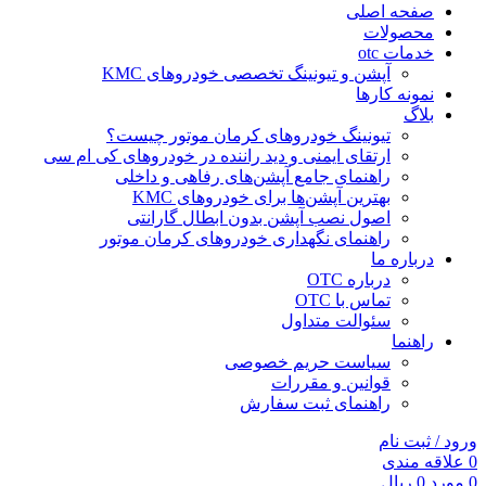
صفحه اصلی
محصولات
خدمات otc
آپشن و تیونینگ تخصصی خودروهای KMC
نمونه کارها
بلاگ
تیونینگ خودروهای کرمان موتور چیست؟
ارتقای ایمنی و دید راننده در خودروهای کی ام سی
راهنمای جامع آپشن‌های رفاهی و داخلی
بهترین آپشن‌ها برای خودروهای KMC
اصول نصب آپشن بدون ابطال گارانتی
راهنمای نگهداری خودروهای کرمان موتور
درباره ما
درباره OTC
تماس با OTC
سئوالت متداول
راهنما
سیاست حریم خصوصی
قوانین و مقررات
راهنمای ثبت سفارش
ورود / ثبت نام
0
علاقه مندی
0
مورد
0
ریال