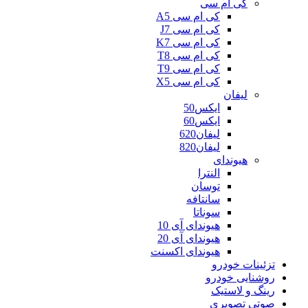
کی ام سی
کی ام سی A5
کی ام سی J7
کی ام سی K7
کی ام سی T8
کی ام سی T9
کی ام سی X5
لیفان
ایکس50
ایکس60
لیفان620
لیفان820
هیوندای
النترا
توسان
سانتافه
سوناتا
هیوندای آی 10
هیوندای آی 20
هیوندای اکسنت
تزئینات خودرو
روشنایی خودرو
رینگ و لاستیک
صوتی تصویری