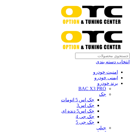
انتخاب دسته بندی
امنیت خودرو
ایمنی خودرو
برند خودرو
BAC X3 PRO
جک
جک اس 5 اتومات
جک اس3
جک اس5 دنده ای
جک جی 4
جک جی 5
جیلی