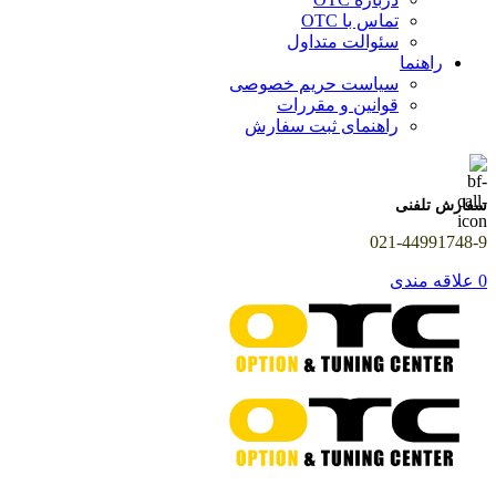
تماس با OTC
سئوالت متداول
راهنما
سیاست حریم خصوصی
قوانین و مقررات
راهنمای ثبت سفارش
سفارش تلفنی
021-44991748-9
0
علاقه مندی