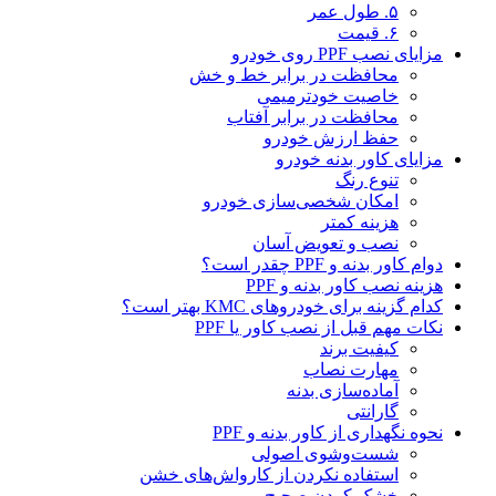
۵. طول عمر
۶. قیمت
مزایای نصب PPF روی خودرو
محافظت در برابر خط و خش
خاصیت خودترمیمی
محافظت در برابر آفتاب
حفظ ارزش خودرو
مزایای کاور بدنه خودرو
تنوع رنگ
امکان شخصی‌سازی خودرو
هزینه کمتر
نصب و تعویض آسان
دوام کاور بدنه و PPF چقدر است؟
هزینه نصب کاور بدنه و PPF
کدام گزینه برای خودروهای KMC بهتر است؟
نکات مهم قبل از نصب کاور یا PPF
کیفیت برند
مهارت نصاب
آماده‌سازی بدنه
گارانتی
نحوه نگهداری از کاور بدنه و PPF
شست‌وشوی اصولی
استفاده نکردن از کارواش‌های خشن
خشک کردن صحیح