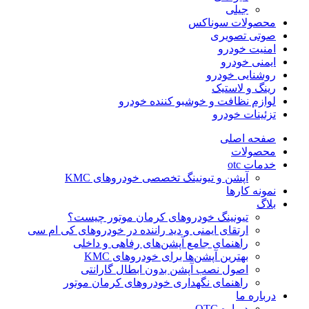
جیلی
محصولات سوناکس
صوتی تصویری
امنیت خودرو
ایمنی خودرو
روشنایی خودرو
رینگ و لاستیک
لوازم نظافت و خوشبو کننده خودرو
تزئینات خودرو
صفحه اصلی
محصولات
خدمات otc
آپشن و تیونینگ تخصصی خودروهای KMC
نمونه کارها
بلاگ
تیونینگ خودروهای کرمان موتور چیست؟
ارتقای ایمنی و دید راننده در خودروهای کی ام سی
راهنمای جامع آپشن‌های رفاهی و داخلی
بهترین آپشن‌ها برای خودروهای KMC
اصول نصب آپشن بدون ابطال گارانتی
راهنمای نگهداری خودروهای کرمان موتور
درباره ما
درباره OTC