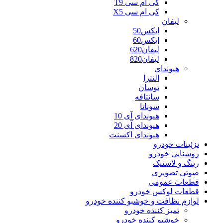
کی ام سی T9
کی ام سی X5
لیفان
ایکس50
ایکس60
لیفان620
لیفان820
هیوندای
النترا
توسان
سانتافه
سوناتا
هیوندای آی 10
هیوندای آی 20
هیوندای اکسنت
تزئینات خودرو
روشنایی خودرو
رینگ و لاستیک
صوتی تصویری
قطعات عمومی
قطعات لوکس خودرو
لوازم نظافت و خوشبو کننده خودرو
تمیز کننده خودرو
خوشبو کننده خودرو