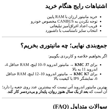
اشتباهات رایج هنگام خرید
خرید مانیتور ارزان با RAM پایین
توجه نکردن به CANBUS مخصوص خودرو
فریب اعداد اغراق‌آمیز تبلیغاتی
انتخاب سایز نامتناسب با داشبورد
جمع‌بندی نهایی؛ چه مانیتوری بخریم؟
اگر بخواهیم خلاصه و کاربردی بگوییم:
برای
KMC J7
→ مانیتور اندروید 9–10 اینچ، RAM حداقل 4،
اندروید 11 به بالا
برای
KMC K7
→ مانیتور اندروید 10–12 اینچ، RAM حداقل
6، نمایشگر IPS با کیفیت بالا
بهترین مانیتور اندروید آنی نیست که بیشترین عدد روی جعبه را دارد؛
آن است که
بعد از یک سال هنوز روان، پایدار و بی‌دردسر کار کند
.
سوالات متداول (FAQ)