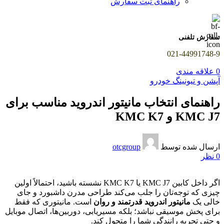
راهنمای ثبت سفارش
سفارش تلفنی
021-44991748-9
0
علاقه مندی
آپشن و تیونینگ خودرو
راهنمای انتخاب مانیتور اندروید مناسب برای
KMC J7 و KMC K7
ارسال شده توسط
otcgroup
0
نظر
اگر داخل کابین KMC J7 یا KMC K7 نشسته باشید، احتمالاً اولین
چیزی که توجه‌تان را جلب می‌کند طراحی مدرن داشبورد و جای
خالی یک
مانیتور اندروید قدرتمند و روان
است. مانیتوری که فقط
برای پخش موسیقی نباشد؛ بلکه مسیریابی، دوربین‌ها، اتصال موبایل
و حتی تجربه رانندگی شما را متحول کند.