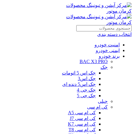
انتخاب دسته بندی
امنیت خودرو
ایمنی خودرو
برند خودرو
BAC X3 PRO
جک
جک اس 5 اتومات
جک اس3
جک اس5 دنده ای
جک جی 4
جک جی 5
جیلی
کی ام سی
کی ام سی A5
کی ام سی J7
کی ام سی K7
کی ام سی T8