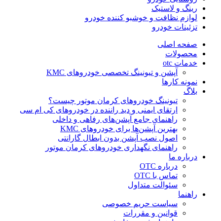
رینگ و لاستیک
لوازم نظافت و خوشبو کننده خودرو
تزئینات خودرو
صفحه اصلی
محصولات
خدمات otc
آپشن و تیونینگ تخصصی خودروهای KMC
نمونه کارها
بلاگ
تیونینگ خودروهای کرمان موتور چیست؟
ارتقای ایمنی و دید راننده در خودروهای کی ام سی
راهنمای جامع آپشن‌های رفاهی و داخلی
بهترین آپشن‌ها برای خودروهای KMC
اصول نصب آپشن بدون ابطال گارانتی
راهنمای نگهداری خودروهای کرمان موتور
درباره ما
درباره OTC
تماس با OTC
سئوالت متداول
راهنما
سیاست حریم خصوصی
قوانین و مقررات