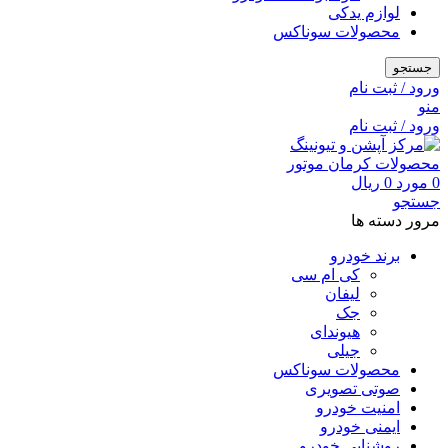
لوازم یدکی
محصولات سوناکس
جستجو
ورود / ثبت نام
منو
ورود / ثبت نام
0
مورد
0
ریال
جستجو
مرور دسته ها
برند خودرو
کی ام سی
لیفان
جک
هیوندای
جیلی
محصولات سوناکس
صوتی تصویری
امنیت خودرو
ایمنی خودرو
روشنایی خودرو