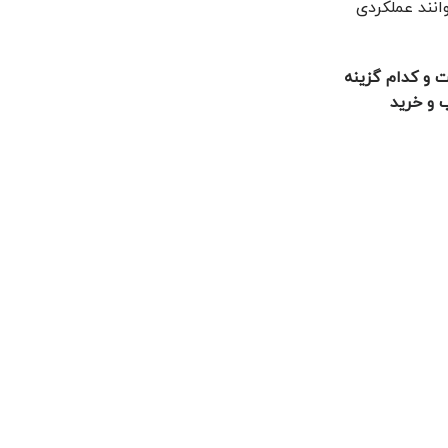
انند عملکردی
افترمارکت چیست، تفاوت آن‌ها در خودروهای KMC چیست و کدام گزینه
 و خرید