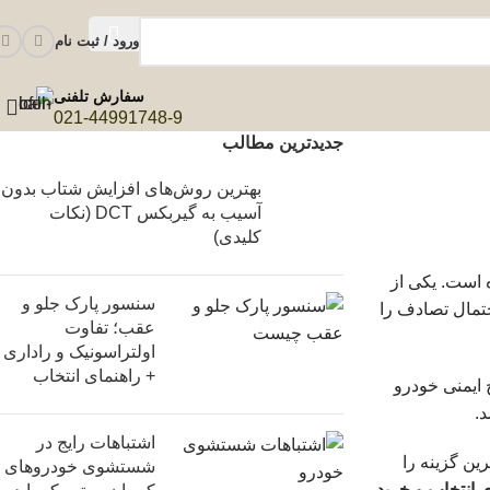
ورود / ثبت نام
سفارش تلفنی
021-44991748-9
جدیدترین مطالب
بهترین روش‌های افزایش شتاب بدون
آسیب به گیربکس DCT (نکات
کلیدی)
 است. یکی از
سنسور پارک جلو و
احتمال تصادف را
عقب؛ تفاوت
اولتراسونیک و راداری
+ راهنمای انتخاب
 ایمنی خودرو
د.
اشتباهات رایج در
رین گزینه را
شستشوی خودروهای
 انتخاب و خرید