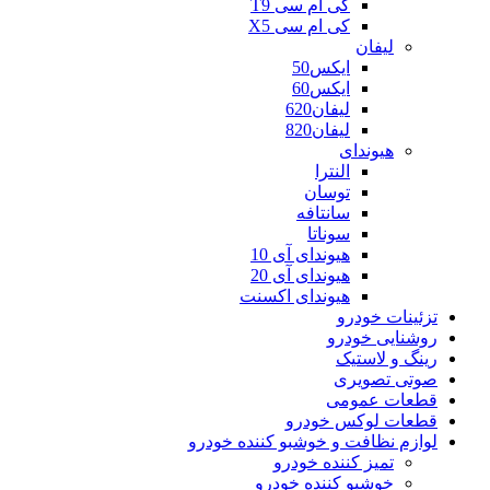
کی ام سی T9
کی ام سی X5
لیفان
ایکس50
ایکس60
لیفان620
لیفان820
هیوندای
النترا
توسان
سانتافه
سوناتا
هیوندای آی 10
هیوندای آی 20
هیوندای اکسنت
تزئینات خودرو
روشنایی خودرو
رینگ و لاستیک
صوتی تصویری
قطعات عمومی
قطعات لوکس خودرو
لوازم نظافت و خوشبو کننده خودرو
تمیز کننده خودرو
خوشبو کننده خودرو