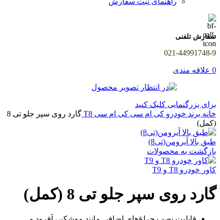
راهنمای ثبت سفارش
سفارش تلفنی
021-44991748-9
0
علاقه مندی
برای بزرگنمایی کلیک کنید
خانه
برند خودرو
کی ام سی
کی ام سی T8
گارد روی سپر جلو تی 8
(کمل)
طبق بالا آیرومن(تی8)
بازگشت به محصولات
کاور خودرو T8 و T9
گارد روی سپر جلو تی 8 (کمل)
قابلیت نصب چراغ‌های اضافی مانند مه‌شکن، آفرود و …