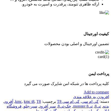
ارائه ظاهری تنومند، پرقدرت و اسپرت به خودرو.
کیفیت اورجینال
تضمین اورجینال و اصلی بودن محصولات
پرداخت ایمن
کلیه پرداخت ها در شبکه امن شاپرک صورت می گیرد
Add to compare
افزودن به علاقه مندی
دسته:
کی ام سی
,
کی ام سی T8
برچسب:
T8
,
kmc t8
,
kmc
,
آفرود
,
بدنه
,
تی8
,
تی8 monster
,
جک-تی8
,
سپر آفرود
,
سپر-جلو
,
فروشگاه
انلاین
,
کرمان موتور
,
کی ام سی
,
گارد
,
گارد-جلو