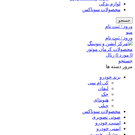
لوازم یدکی
محصولات سوناکس
جستجو
ورود / ثبت نام
منو
ورود / ثبت نام
0
مورد
0
ریال
جستجو
مرور دسته ها
برند خودرو
کی ام سی
لیفان
جک
هیوندای
جیلی
محصولات سوناکس
صوتی تصویری
امنیت خودرو
ایمنی خودرو
روشنایی خودرو