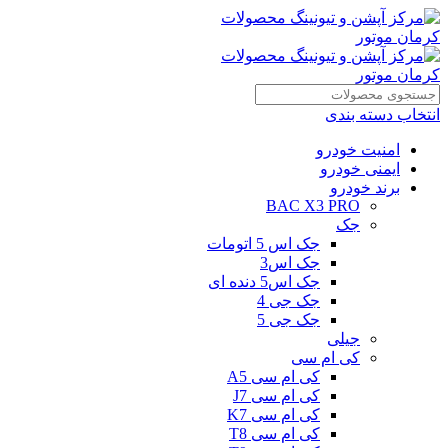
انتخاب دسته بندی
امنیت خودرو
ایمنی خودرو
برند خودرو
BAC X3 PRO
جک
جک اس 5 اتومات
جک اس3
جک اس5 دنده ای
جک جی 4
جک جی 5
جیلی
کی ام سی
کی ام سی A5
کی ام سی J7
کی ام سی K7
کی ام سی T8