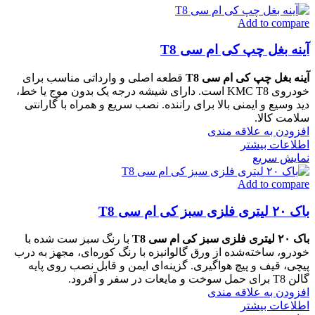
Add to compare
آینه بغل چپ کی ام سی T8
آینه بغل چپ کی ام سی T8
قطعه اصلی و وارداتی مناسب برای
خودروی KMC T8 است. دارای شیشه درجه یک بدون موج یا خط،
دید وسیع و ایمنی بالا برای راننده. نصب سریع و همراه با گارانتی
سلامت کالا.
افزودن به علاقه مندی
اطلاعات بیشتر
نمایش سریع
Add to compare
باک ۲۰ لیتری فلزی سبز کی ام سی T8
باک ۲۰ لیتری فلزی سبز کی ام سی T8
با رنگ سبز ست شده با
خودرو، ساخته‌شده از ورق گالوانیزه با رنگ کوره‌ای، مجهز به درب
پیچی، قیف و پیچ هواگیری. گزینه‌ای ایمن و قابل نصب روی پایه
گالن T8 برای حمل سوخت و مایعات در سفر و آفرود.
افزودن به علاقه مندی
اطلاعات بیشتر