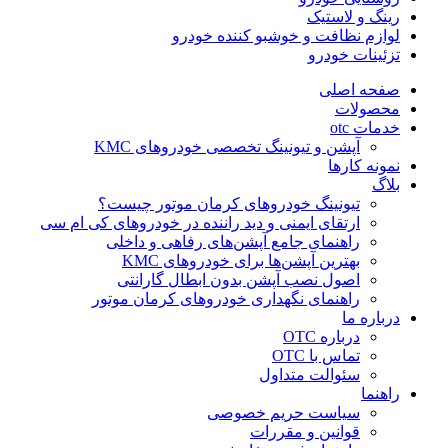
رینگ و لاستیک
لوازم نظافت و خوشبو کننده خودرو
تزئینات خودرو
صفحه اصلی
محصولات
خدمات otc
آپشن و تیونینگ تخصصی خودروهای KMC
نمونه کارها
بلاگ
تیونینگ خودروهای کرمان موتور چیست؟
ارتقای ایمنی و دید راننده در خودروهای کی ام سی
راهنمای جامع آپشن‌های رفاهی و داخلی
بهترین آپشن‌ها برای خودروهای KMC
اصول نصب آپشن بدون ابطال گارانتی
راهنمای نگهداری خودروهای کرمان موتور
درباره ما
درباره OTC
تماس با OTC
سئوالت متداول
راهنما
سیاست حریم خصوصی
قوانین و مقررات