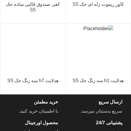
کاور ریموت ژله ای جک S5
کفی صندوق قالبی ساده جک
S5
هدلایت h1 سه رنگ جک S5
هدلایت h7 سه رنگ جک S5
ارسال سریع
خرید مطمئن
سریع بدستتان میرسد.
با اطمینان خرید کنید.
پشتیبانی 24/7
محصول اورجینال