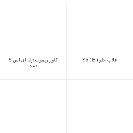
فلاپ جلو S5 ( E )
کاور ریموت ژله ای اس 5
دنده