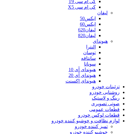
کی ام سی T9
کی ام سی X5
لیفان
ایکس50
ایکس60
لیفان620
لیفان820
هیوندای
النترا
توسان
سانتافه
سوناتا
هیوندای آی 10
هیوندای آی 20
هیوندای اکسنت
تزئینات خودرو
روشنایی خودرو
رینگ و لاستیک
صوتی تصویری
قطعات عمومی
قطعات لوکس خودرو
لوازم نظافت و خوشبو کننده خودرو
تمیز کننده خودرو
خوشبو کننده خودرو