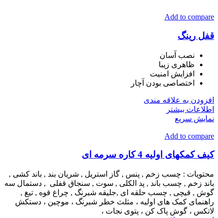
Add to compare
قفل رینگ
نصب آسان
ظاهری زیبا
افزایش امنیت
اختصاصی بودن آچار
افزودن به علاقه مندی
اطلاعات بیشتر
نمایش سریع
Add to compare
کیف کمکهای اولیه 4 کاره سرمه ای
محتویات : چسب زخم , پنس , گاز استریل , شریان بند , باند کشی ,
باند زخم , چسب باند , پد الکلی , سوت , سنجاق قفلی , دستمال سه
گوش , قیچی , چسب حلقه ای ,جلیقه شبرنگ , چراغ قوه , تیغ ,
راهنمای کمک های اولیه ، مثلث خطر شبرنگ ، موچین ، دستکش
لاتکس ، گوش پاک کن ، پتوی نجات ،