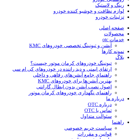
رینگ و لاستیک
لوازم نظافت و خوشبو کننده خودرو
تزئینات خودرو
صفحه اصلی
محصولات
خدمات otc
آپشن و تیونینگ تخصصی خودروهای KMC
نمونه کارها
بلاگ
تیونینگ خودروهای کرمان موتور چیست؟
ارتقای ایمنی و دید راننده در خودروهای کی ام سی
راهنمای جامع آپشن‌های رفاهی و داخلی
بهترین آپشن‌ها برای خودروهای KMC
اصول نصب آپشن بدون ابطال گارانتی
راهنمای نگهداری خودروهای کرمان موتور
درباره ما
درباره OTC
تماس با OTC
سئوالت متداول
راهنما
سیاست حریم خصوصی
قوانین و مقررات