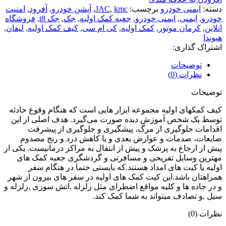
دسته:
ایمنی خودرو
برچسب:
kmc
,
JAC
,
آپشن خودرو
,
آفرود
,
امنیت
خودرو
,
ایمنی
,
ایمنی خودرو
,
جعبه کمک اولیه
,
جک
,
جک t8
,
فروشگاه
انلاین
,
کرمان موتور
,
کمک اولیه
,
کی ام سی
,
کیف کمک اولیه
,
لیفان
,
هیوندا
اشتراک گذاری:
توضیحات
نظرات (0)
توضیحات
کیف کمکهای اولیه مجموعه ابزار هایی است که هنگام وقوع حادثه
توسط یک شخص آموزش دیده صورت می‌گیرد. هدف اصلی از این
اقدامات جلوگیری از مرگ، پیشگیری و جلوگیری از پیشرفت
ضایعات، صدمات و عوارض بعدی و یا کاهش درد و رنج مصدوم
پیش از ارجاع به پزشک و پیش از انتقال به مراکز درمانیست. یکی از
مهترین وسایل تفریحی و مسافرتی و گردشگری جعبه کمک های
اولیه یا کیت های امداد هستند.که بایستی حتما در هنگام سفر
همراهتان باشد.این کیت کمک های اولیه در سفر های بیرون از شهر
و در جاده ها و کلیه مواقع اضطرای مثل زلزله ,اتش سوزی ,زلزله و
سیل ,و تصادف میتواند به شما کمک کند.
نظرات (0)