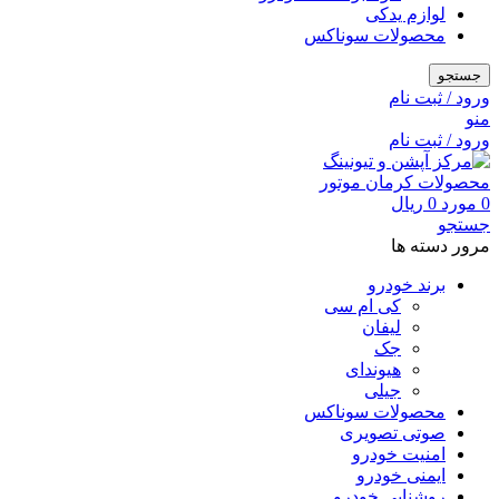
لوازم یدکی
محصولات سوناکس
جستجو
ورود / ثبت نام
منو
ورود / ثبت نام
0
مورد
0
ریال
جستجو
مرور دسته ها
برند خودرو
کی ام سی
لیفان
جک
هیوندای
جیلی
محصولات سوناکس
صوتی تصویری
امنیت خودرو
ایمنی خودرو
روشنایی خودرو