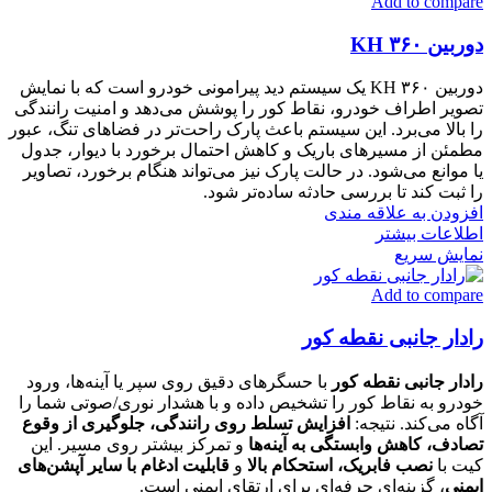
Add to compare
دوربین ۳۶۰ KH
دوربین ۳۶۰ KH یک سیستم دید پیرامونی خودرو است که با نمایش
تصویر اطراف خودرو، نقاط کور را پوشش می‌دهد و امنیت رانندگی
را بالا می‌برد. این سیستم باعث پارک راحت‌تر در فضاهای تنگ، عبور
مطمئن از مسیرهای باریک و کاهش احتمال برخورد با دیوار، جدول
یا موانع می‌شود. در حالت پارک نیز می‌تواند هنگام برخورد، تصاویر
را ثبت کند تا بررسی حادثه ساده‌تر شود.
افزودن به علاقه مندی
اطلاعات بیشتر
نمایش سریع
Add to compare
رادار جانبی نقطه کور
رادار جانبی نقطه کور
با حسگرهای دقیق روی سپر یا آینه‌ها، ورود
خودرو به نقاط کور را تشخیص داده و با هشدار نوری/صوتی شما را
آگاه می‌کند. نتیجه:
افزایش تسلط روی رانندگی، جلوگیری از وقوع
تصادف، کاهش وابستگی به آینه‌ها
و تمرکز بیشتر روی مسیر. این
کیت با
نصب فابریک، استحکام بالا
و
قابلیت ادغام با سایر آپشن‌های
ایمنی
، گزینه‌ای حرفه‌ای برای ارتقای ایمنی است.