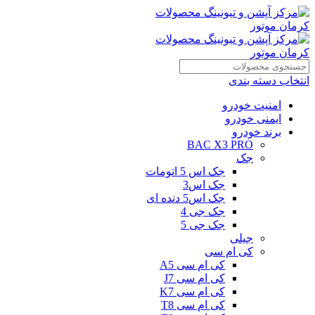
انتخاب دسته بندی
امنیت خودرو
ایمنی خودرو
برند خودرو
BAC X3 PRO
جک
جک اس 5 اتومات
جک اس3
جک اس5 دنده ای
جک جی 4
جک جی 5
جیلی
کی ام سی
کی ام سی A5
کی ام سی J7
کی ام سی K7
کی ام سی T8