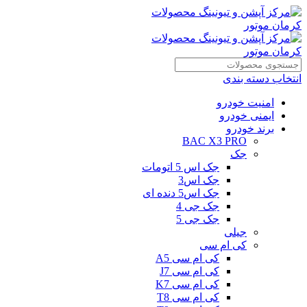
انتخاب دسته بندی
امنیت خودرو
ایمنی خودرو
برند خودرو
BAC X3 PRO
جک
جک اس 5 اتومات
جک اس3
جک اس5 دنده ای
جک جی 4
جک جی 5
جیلی
کی ام سی
کی ام سی A5
کی ام سی J7
کی ام سی K7
کی ام سی T8