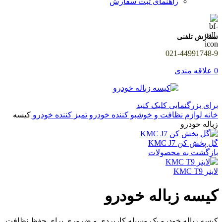
راهنمای ثبت سفارش
سفارش تلفنی
021-44991748-9
0
علاقه مندی
برای بزرگنمایی کلیک کنید
خانه
لوازم نظافت و خوشبو کننده خودرو
تمیز کننده خودرو
کیسه
زباله خودرو
گل پخش کن KMC J7
بازگشت به محصولات
لاینر KMC T9
کیسه زباله خودرو
کیسه زباله خودرو یک وسیله کاربردی و ضروری برای حفظ نظافت