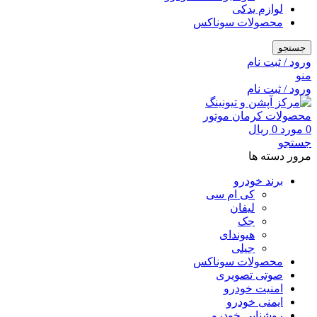
لوازم یدکی
محصولات سوناکس
جستجو
ورود / ثبت نام
منو
ورود / ثبت نام
0
مورد
0
ریال
جستجو
مرور دسته ها
برند خودرو
کی ام سی
لیفان
جک
هیوندای
جیلی
محصولات سوناکس
صوتی تصویری
امنیت خودرو
ایمنی خودرو
روشنایی خودرو