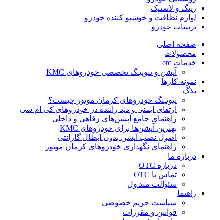
رینگ و لاستیک
لوازم نظافت و خوشبو کننده خودرو
تزئینات خودرو
صفحه اصلی
محصولات
خدمات otc
آپشن و تیونینگ تخصصی خودروهای KMC
نمونه کارها
بلاگ
تیونینگ خودروهای کرمان موتور چیست؟
ارتقای ایمنی و دید راننده در خودروهای کی ام سی
راهنمای جامع آپشن‌های رفاهی و داخلی
بهترین آپشن‌ها برای خودروهای KMC
اصول نصب آپشن بدون ابطال گارانتی
راهنمای نگهداری خودروهای کرمان موتور
درباره ما
درباره OTC
تماس با OTC
سئوالت متداول
راهنما
سیاست حریم خصوصی
قوانین و مقررات