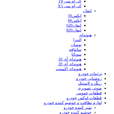
کی ام سی T9
کی ام سی X5
لیفان
ایکس50
ایکس60
لیفان620
لیفان820
هیوندای
النترا
توسان
سانتافه
سوناتا
هیوندای آی 10
هیوندای آی 20
هیوندای اکسنت
تزئینات خودرو
روشنایی خودرو
رینگ و لاستیک
صوتی تصویری
قطعات عمومی
قطعات لوکس خودرو
لوازم نظافت و خوشبو کننده خودرو
تمیز کننده خودرو
خوشبو کننده خودرو