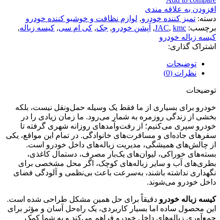
افزودن به علاقه مندی
دسته:
تمیز کننده خودرو
,
لوازم نظافت و خوشبو کننده خودرو
برچسب:
kmc
,
JAC
,
آپشن خودرو
,
جک
,
کی ام سی
,
کیسه زباله
,
کیسه زباله خودرو
اشتراک گذاری:
توضیحات
نظرات (0)
توضیحات
خودرو برای بسیاری از ما فقط یک وسیله حمل‌ونقل نیست، بلکه
بخشی از زندگی روزمره به شمار می‌رود. ما زمان زیادی را در
خودرو سپری می‌کنیم؛ از رفت‌وآمدهای روزانه شهری گرفته تا
سفرهای جاده‌ای و مسافرت‌های خانوادگی. در تمام این مواقع، یکی
از چالش‌های همیشگی، مدیریت زباله‌های داخل خودرو است.
بسته‌های خوراکی، لیوان‌های یک‌بار مصرف، دستمال کاغذی،
بطری‌های آب و سایر زباله‌های کوچک، اگر محل مشخصی برای
نگهداری نداشته باشند، به‌سرعت باعث بی‌نظمی و آلودگی فضای
داخل خودرو می‌شوند.
کیسه زباله خودرو
دقیقاً برای حل همین مشکل طراحی شده است.
این محصول ساده اما بسیار کاربردی، یک راه‌حل آسان و مؤثر برای
جمع‌آوری زباله‌های داخل خودرو فراهم می‌کند و به شما کمک