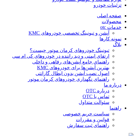
تزئینات خودرو
صفحه اصلی
محصولات
خدمات otc
آپشن و تیونینگ تخصصی خودروهای KMC
نمونه کارها
بلاگ
تیونینگ خودروهای کرمان موتور چیست؟
ارتقای ایمنی و دید راننده در خودروهای کی ام سی
راهنمای جامع آپشن‌های رفاهی و داخلی
بهترین آپشن‌ها برای خودروهای KMC
اصول نصب آپشن بدون ابطال گارانتی
راهنمای نگهداری خودروهای کرمان موتور
درباره ما
درباره OTC
تماس با OTC
سئوالت متداول
راهنما
سیاست حریم خصوصی
قوانین و مقررات
راهنمای ثبت سفارش