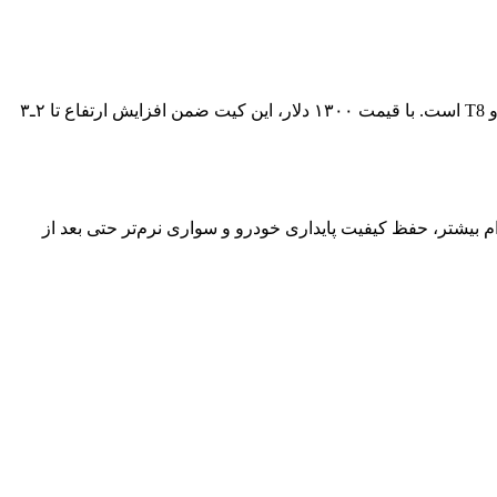
کمک‌ فنر و لیفت‌ کیت نیترو گاز Nitro Gas کی ام سی T9 و T8 یک راه‌حل ارتقاء تعلیق اقتصادی اما حرفه‌ای برای خودروهای KMC مدل T9 و T8 است. با قیمت ۱۳۰۰ دلار، این کیت ضمن افزایش ارتفاع تا ۲ـ۳
م بیشتر، حفظ کیفیت پایداری خودرو و سواری نرم‌تر حتی بعد از