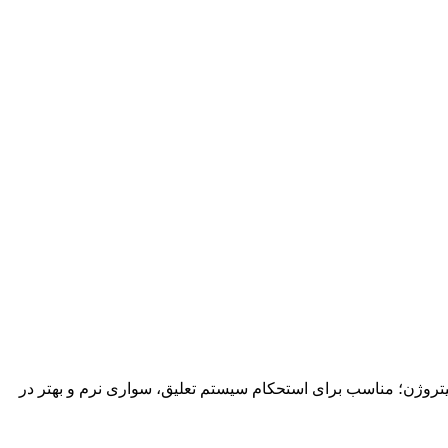
اع تعلیق تا ۲‑۳ اینچ با کمک‌فنر گازی نیتروژن؛ مناسب برای استحکام سیستم تعلیق، سواری نرم و بهتر در