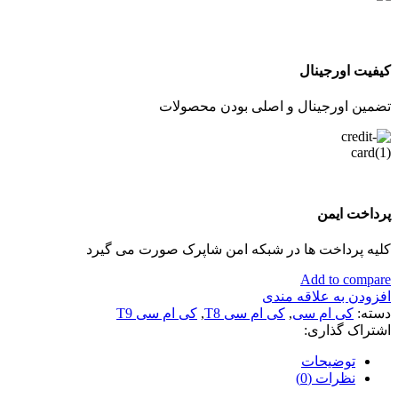
کیفیت اورجینال
تضمین اورجینال و اصلی بودن محصولات
پرداخت ایمن
کلیه پرداخت ها در شبکه امن شاپرک صورت می گیرد
Add to compare
افزودن به علاقه مندی
دسته:
کی ام سی
,
کی ام سی T8
,
کی ام سی T9
اشتراک گذاری:
توضیحات
نظرات (0)