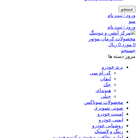
جستجو
ورود / ثبت نام
منو
ورود / ثبت نام
0
مورد
0
ریال
جستجو
مرور دسته ها
برند خودرو
کی ام سی
لیفان
جک
هیوندای
جیلی
محصولات سوناکس
صوتی تصویری
امنیت خودرو
ایمنی خودرو
روشنایی خودرو
رینگ و لاستیک
لوازم نظافت و خوشبو کننده خودرو