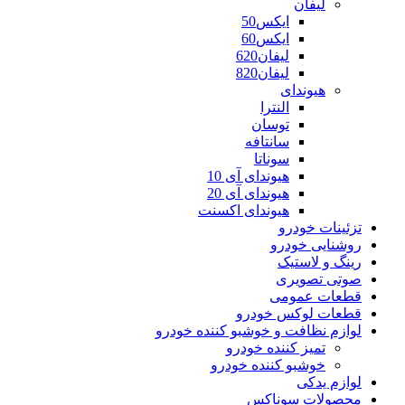
لیفان
ایکس50
ایکس60
لیفان620
لیفان820
هیوندای
النترا
توسان
سانتافه
سوناتا
هیوندای آی 10
هیوندای آی 20
هیوندای اکسنت
تزئینات خودرو
روشنایی خودرو
رینگ و لاستیک
صوتی تصویری
قطعات عمومی
قطعات لوکس خودرو
لوازم نظافت و خوشبو کننده خودرو
تمیز کننده خودرو
خوشبو کننده خودرو
لوازم یدکی
محصولات سوناکس