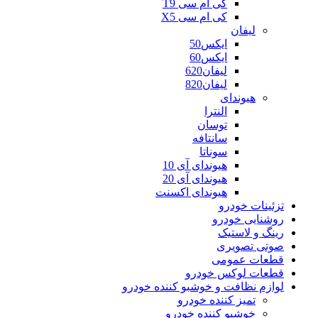
کی ام سی T9
کی ام سی X5
لیفان
ایکس50
ایکس60
لیفان620
لیفان820
هیوندای
النترا
توسان
سانتافه
سوناتا
هیوندای آی 10
هیوندای آی 20
هیوندای اکسنت
تزئینات خودرو
روشنایی خودرو
رینگ و لاستیک
صوتی تصویری
قطعات عمومی
قطعات لوکس خودرو
لوازم نظافت و خوشبو کننده خودرو
تمیز کننده خودرو
خوشبو کننده خودرو