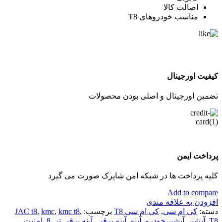
اصالت کالا
مناسب خودروهای T8
کیفیت اورجینال
تضمین اورجینال و اصلی بودن محصولات
پرداخت ایمن
کلیه پرداخت ها در شبکه امن شاپرک صورت می گیرد
Add to compare
افزودن به علاقه مندی
دسته:
کی ام سی
,
کی ام سی T8
برچسب:
,
kmc t8
,
kmc
,
JAC t8
T8
,
آپشن
,
آپشن خودرو
,
آینه
,
آینه برقی
,
آینه برقی تی 8
,
امنیت