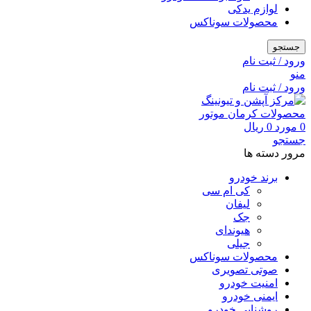
لوازم یدکی
محصولات سوناکس
جستجو
ورود / ثبت نام
منو
ورود / ثبت نام
0
مورد
0
ریال
جستجو
مرور دسته ها
برند خودرو
کی ام سی
لیفان
جک
هیوندای
جیلی
محصولات سوناکس
صوتی تصویری
امنیت خودرو
ایمنی خودرو
روشنایی خودرو