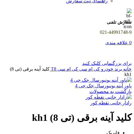
راهنمای ثبت سفارش
سفارش تلفنی
021-44991748-9
0
علاقه مندی
برای بزرگنمایی کلیک کنید
خانه
برند خودرو
کی ام سی
کی ام سی T8
کلید آینه برقی (تی 8)
kh1
پاور آینه یونیورسال جک جی 4
بازگشت به محصولات
رادار جانبی نقطه کور
کلید آینه برقی (تی 8) kh1
فابریک