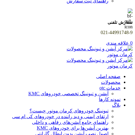
راهنمای ثبت سفارش
سفارش تلفنی
021-44991748-9
0
علاقه مندی
صفحه اصلی
محصولات
خدمات otc
آپشن و تیونینگ تخصصی خودروهای KMC
نمونه کارها
بلاگ
تیونینگ خودروهای کرمان موتور چیست؟
ارتقای ایمنی و دید راننده در خودروهای کی ام سی
راهنمای جامع آپشن‌های رفاهی و داخلی
بهترین آپشن‌ها برای خودروهای KMC
اصول نصب آپشن بدون ابطال گارانتی