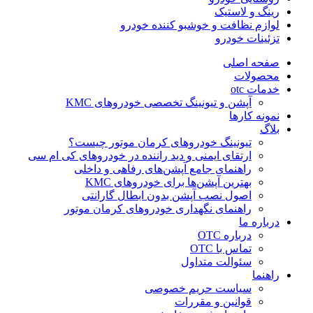
رینگ و لاستیک
لوازم نظافت و خوشبو کننده خودرو
تزئینات خودرو
صفحه اصلی
محصولات
خدمات otc
آپشن و تیونینگ تخصصی خودروهای KMC
نمونه کارها
بلاگ
تیونینگ خودروهای کرمان موتور چیست؟
ارتقای ایمنی و دید راننده در خودروهای کی ام سی
راهنمای جامع آپشن‌های رفاهی و داخلی
بهترین آپشن‌ها برای خودروهای KMC
اصول نصب آپشن بدون ابطال گارانتی
راهنمای نگهداری خودروهای کرمان موتور
درباره ما
درباره OTC
تماس با OTC
سئوالت متداول
راهنما
سیاست حریم خصوصی
قوانین و مقررات