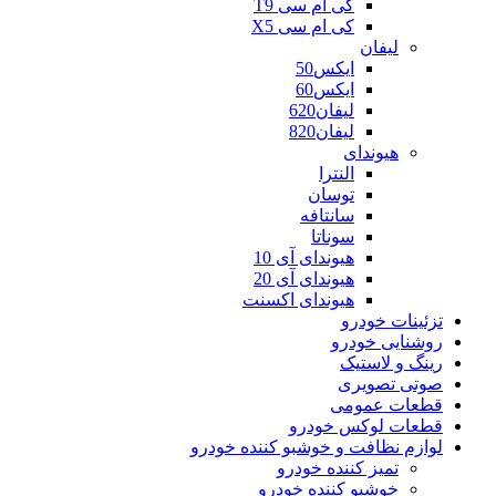
کی ام سی T9
کی ام سی X5
لیفان
ایکس50
ایکس60
لیفان620
لیفان820
هیوندای
النترا
توسان
سانتافه
سوناتا
هیوندای آی 10
هیوندای آی 20
هیوندای اکسنت
تزئینات خودرو
روشنایی خودرو
رینگ و لاستیک
صوتی تصویری
قطعات عمومی
قطعات لوکس خودرو
لوازم نظافت و خوشبو کننده خودرو
تمیز کننده خودرو
خوشبو کننده خودرو