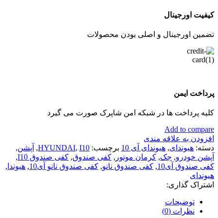
کیفیت اورجینال
تضمین اورجینال و اصلی بودن محصولات
پرداخت ایمن
کلیه پرداخت ها در شبکه امن شاپرک صورت می گیرد
Add to compare
افزودن به علاقه مندی
دسته:
هیوندای
,
هیوندای آی 10
برچسب:
I10
,
HYUNDAI
,
آپشن
,
آپشن خودرو
,
جک
,
کرمان موتور
,
کفی صندوق
,
کفی صندوق I10
,
کفی صندوق آی10
,
کفی صندوق نانو
,
کفی صندوق نانو آی10
,
هیوندا
,
هیوندای
اشتراک گذاری:
توضیحات
نظرات (0)