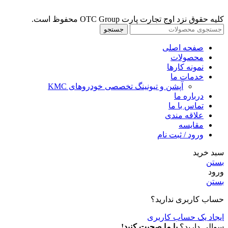
کلیه حقوق نزد اوج تجارت پارت OTC Group محفوظ است.
جستجو
صفحه اصلی
محصولات
نمونه کارها
خدمات ما
آپشن و تیونینگ تخصصی خودروهای KMC
درباره ما
تماس با ما
علاقه مندی
مقايسه
ورود / ثبت نام
سبد خرید
بستن
ورود
بستن
حساب کاربری ندارید؟
ایجاد یک حساب کاربری
سوالی دارید؟
با ما صحبت کنید!