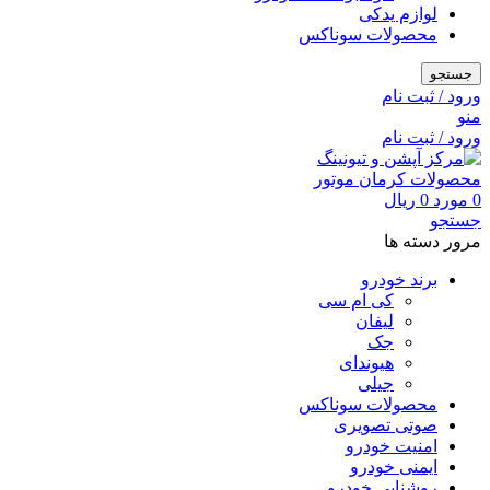
لوازم یدکی
محصولات سوناکس
جستجو
ورود / ثبت نام
منو
ورود / ثبت نام
0
مورد
0
ریال
جستجو
مرور دسته ها
برند خودرو
کی ام سی
لیفان
جک
هیوندای
جیلی
محصولات سوناکس
صوتی تصویری
امنیت خودرو
ایمنی خودرو
روشنایی خودرو