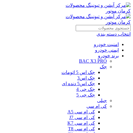
انتخاب دسته بندی
امنیت خودرو
ایمنی خودرو
برند خودرو
BAC X3 PRO
جک
جک اس 5 اتومات
جک اس3
جک اس5 دنده ای
جک جی 4
جک جی 5
جیلی
کی ام سی
کی ام سی A5
کی ام سی J7
کی ام سی K7
کی ام سی T8