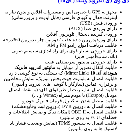
دی وی دی اندروید وینکا ( آی10)
مجهز به GPS یا جی پی اس و مسیریاب آفلاین و بدون نیاز به
اینترنت فعال و گویای فارسی (قابل آپدیت و بروزرسانی)
ورودی فلش (USB)
دارای ورودی صدا (AUX)
ورودی گیرنده دیجیتال تلویزیون آفلاین
دارای ورودیدوربین دنده عقب / دوربین جلو / دوربین 360درجه
قابلیت دریافت امواج رادیو FM و AM
دارای خروجی بسیار قوی برای راه اندازی سیستم صوتی
(باند، ساب/آمپلی فایر)
دارای خروجی مانیتور سرصندلی عقب
قابلیت انتقال تصویر از موبایل به
مانیتور اندروید فابریک
هیوندای آی 10
(Mirror Link) که بستگی به نوع گوشی دارد
قابلیت اتصال به بلوتوث جهت پخش موزیک، نمایش مخاطبین
و برقراری تماس (سازگار با گوشی های اندروید و آیفون)
قابلیت اتصال به اینترنت از طریقوای فای: (به نقطه اتصال
موبایل (Hotspot) یا مودم همراه (Wimax و …)
قابلیت متصل شدن به کنترل فرمان فابریک خودرو
قابلیت اتصال به دوربین DVR (دوربین ثبت وقایع/دشکم)
قابلیت اتصال به OBD II (امکان دیاگ و نمایش اطلاعات و
خطاهای ECU به روی مانیتور)
قابلیت اتصال به سنسور TPMS (نمایش وضعیت فشار باد
لاستیک ها به روی مانیتور)