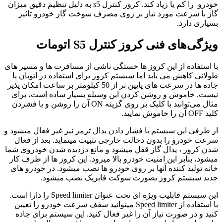
خودرو را کم یا زیاد کند. کروز کنترل s5 به دلیل تنظیم دقیق میزان
گاز با سرعت مورد نیاز بر روی مصرف سوخت گاز خودرو تاثیر
بسیاری دارد.
ویژگی‌های فنی کروز کنترل S5 اتومات
با استفاده از این کروز ها خستگی ناشی از مسافرت ها و مسیر های
طولانی کاهش می یابد اما سیستم کروز برای استفاده در اتوبان یا
جاده ها در سرعت های پایین تر از 50 کیلومتر بر ساعت امکان پذیر
نیست. خاموش و روشن کردن این وسیله بسیار ساده است، برای
مثال می‌توانید با کلیک بر روی گزینه ON آن را روشن و با فشردن
کلید OFF آن را خاموش نمایید.
از طرفی این سیستم با فشار دادن پدال ترمز نیز غیر فعال میشود و
سرعت خودرو را بدون دخالت خارجی تثبیت مینماید. بعد از فعال
شدن کروز ، پدال گاز قفل میشود و مانع دزدیده شدن خودروی شما
میشود، بنابر این امنیت خودرو بالا میرود‌. این کروز ها از طرف کار
خانه تولید کننده آنها بر روی خودرو ها نصب میشود. در خودرو های
جدید سیستم کروز بصورت سوکت فابریک نصب میشود.
این سیستم قابلیت ویژه ای تحت عنوان Speed limiter را دارا است.
با استفاده از Speed limiter میتوانید سقف سرعت خودرو را تعیین
کنید و در صورت نیاز آن را غیر فعال کنید. این سیستم برای جاده