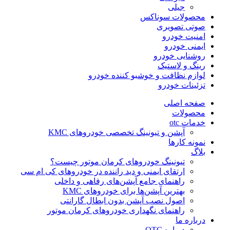
جیلی
محصولات سوناکس
صوتی تصویری
امنیت خودرو
ایمنی خودرو
روشنایی خودرو
رینگ و لاستیک
لوازم نظافت و خوشبو کننده خودرو
تزئینات خودرو
صفحه اصلی
محصولات
خدمات otc
آپشن و تیونینگ تخصصی خودروهای KMC
نمونه کارها
بلاگ
تیونینگ خودروهای کرمان موتور چیست؟
ارتقای ایمنی و دید راننده در خودروهای کی ام سی
راهنمای جامع آپشن‌های رفاهی و داخلی
بهترین آپشن‌ها برای خودروهای KMC
اصول نصب آپشن بدون ابطال گارانتی
راهنمای نگهداری خودروهای کرمان موتور
درباره ما
درباره OTC