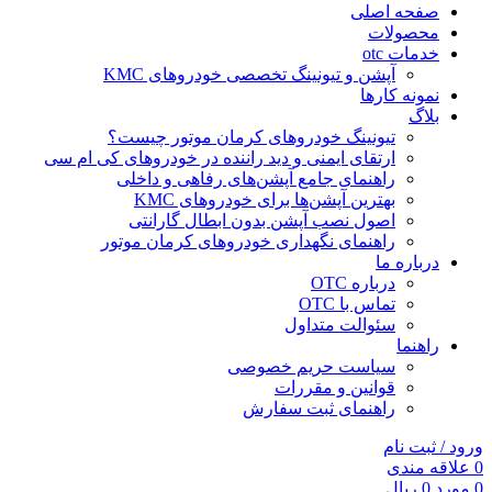
صفحه اصلی
محصولات
خدمات otc
آپشن و تیونینگ تخصصی خودروهای KMC
نمونه کارها
بلاگ
تیونینگ خودروهای کرمان موتور چیست؟
ارتقای ایمنی و دید راننده در خودروهای کی ام سی
راهنمای جامع آپشن‌های رفاهی و داخلی
بهترین آپشن‌ها برای خودروهای KMC
اصول نصب آپشن بدون ابطال گارانتی
راهنمای نگهداری خودروهای کرمان موتور
درباره ما
درباره OTC
تماس با OTC
سئوالت متداول
راهنما
سیاست حریم خصوصی
قوانین و مقررات
راهنمای ثبت سفارش
ورود / ثبت نام
0
علاقه مندی
0
مورد
0
ریال