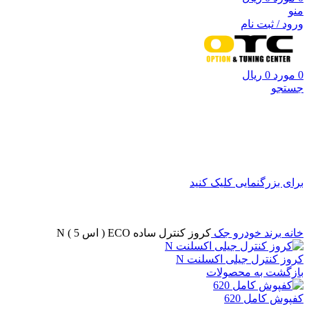
منو
ورود / ثبت نام
0
مورد
0
ریال
جستجو
برای بزرگنمایی کلیک کنید
خانه
برند خودرو
جک
کروز کنترل ساده ECO ( اس 5 ) N
کروز کنترل جیلی اکسلنت N
بازگشت به محصولات
کفپوش کامل 620