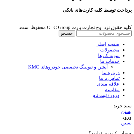
پرداخت توسط کلیه کارت‌های بانکی
کلیه حقوق نزد اوج تجارت پارت OTC Group محفوظ است.
جستجو
صفحه اصلی
محصولات
نمونه کارها
خدمات ما
آپشن و تیونینگ تخصصی خودروهای KMC
درباره ما
تماس با ما
علاقه مندی
مقايسه
ورود / ثبت نام
سبد خرید
بستن
ورود
بستن
حساب کاربری ندارید؟