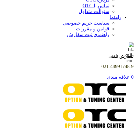
تماس با OTC
سئوالت متداول
راهنما
سیاست حریم خصوصی
قوانین و مقررات
راهنمای ثبت سفارش
سفارش تلفنی
021-44991748-9
0
علاقه مندی