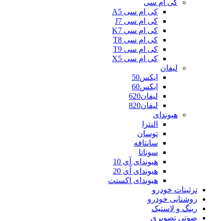
کی ام سی
کی ام سی A5
کی ام سی J7
کی ام سی K7
کی ام سی T8
کی ام سی T9
کی ام سی X5
لیفان
ایکس50
ایکس60
لیفان620
لیفان820
هیوندای
النترا
توسان
سانتافه
سوناتا
هیوندای آی 10
هیوندای آی 20
هیوندای اکسنت
تزئینات خودرو
روشنایی خودرو
رینگ و لاستیک
صوتی تصویری