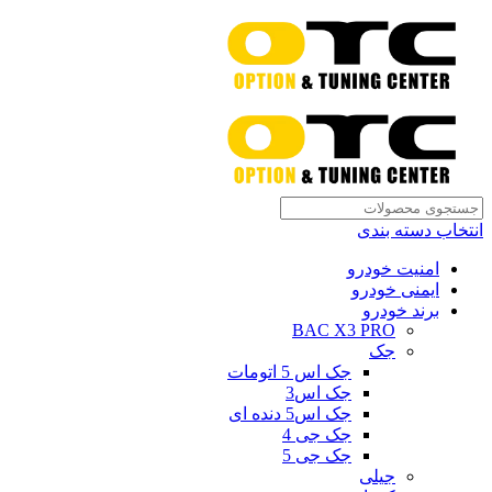
انتخاب دسته بندی
امنیت خودرو
ایمنی خودرو
برند خودرو
BAC X3 PRO
جک
جک اس 5 اتومات
جک اس3
جک اس5 دنده ای
جک جی 4
جک جی 5
جیلی