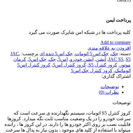
پرداخت ایمن
کلیه پرداخت ها در شبکه امن شاپرک صورت می گیرد
Add to compare
افزودن به علاقه مندی
دسته:
جک
,
جک اس 5 اتومات
,
جک اس5 دنده ای
برچسب:
,
JAC
S5
,
JAC S5
,
آپشن
,
آپشن خودرو
,
اس5
,
جک
,
جک اس5
,
کرمان
موتور
,
کروز کنترل S5
,
کروز کنترل اس5
,
کروز کنترل اس5
اتوماتیک
,
کروز کنترل جک اس5
اشتراک گذاری:
توضیحات
نظرات (0)
توضیحات
کروز کنترل S5 اتومات، سیستم نگهدارنده ی سرعت است که
سرعت خودرو را در یک وضعیت مناسب ثابت نگه میدارد. کروزها
قابلیت نصب بر روی اکثر خودرو ها را دارند. در این کروز ها ، راننده
میتواند با استفاده از کلید های موجود ، بدون نیاز به پدال ها سرعت