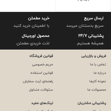
4G K19
ارسال سریع
خرید مطمئن
سریع بدستتان میرسد.
با اطمینان خرید کنید.
پشتیبانی 24/7
محصول اورجینال
همیشه هستیم.
لذت خریدی مطمئن.
فروش و بازاریابی
قوانین فروشگاه
تماس با ما
حریم خصوصی
درباره ما
قوانین استفاده
نمونه کارها
راهنمای ثبت سفارش
محصولات ما
سئوالات متداول
پشتیبانی مشتریان
لینک‌های مفید