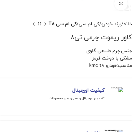
برای بزرگنمایی کلیک کنید
خانه
برند خودرو
کی ام سی
کی ام سی T8
کاور ریموت چرمی تی8
جنس:چرم طبیعی گاوی
مشکی با دوخت قرمز
مناسب:خودرو kmc t8
کیفیت اورجینال
تضمین اورجینال و اصلی بودن محصولات