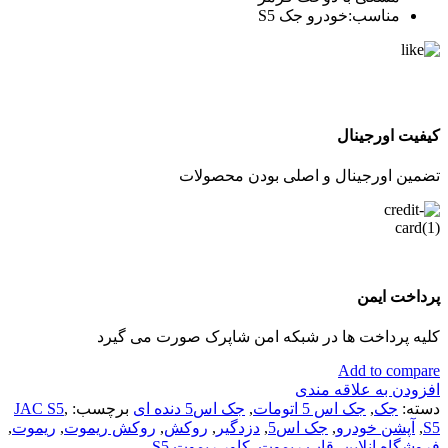
مناسب:خودرو جک S5
کیفیت اورجینال
تضمین اورجینال و اصلی بودن محصولات
پرداخت ایمن
کلیه پرداخت ها در شبکه امن شاپرک صورت می گیرد
Add to compare
افزودن به علاقه مندی
دسته:
جک
,
جک اس 5 اتومات
,
جک اس5 دنده ای
برچسب:
,
JAC S5
S5
,
آپشن خودرو
,
جک اس5
,
دزدگیر
,
روکش
,
روکش ریموت
,
ریموت
,
فروشگاه انلاین
,
قاب ریموت
,
کاور ریموت S5
,