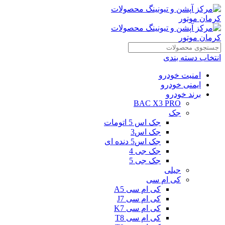
انتخاب دسته بندی
امنیت خودرو
ایمنی خودرو
برند خودرو
BAC X3 PRO
جک
جک اس 5 اتومات
جک اس3
جک اس5 دنده ای
جک جی 4
جک جی 5
جیلی
کی ام سی
کی ام سی A5
کی ام سی J7
کی ام سی K7
کی ام سی T8