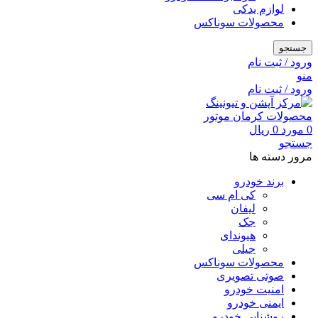
لوازم یدکی
محصولات سوناکس
جستجو
ورود / ثبت نام
منو
ورود / ثبت نام
0
مورد
0
ریال
جستجو
مرور دسته ها
برند خودرو
کی ام سی
لیفان
جک
هیوندای
جیلی
محصولات سوناکس
صوتی تصویری
امنیت خودرو
ایمنی خودرو
روشنایی خودرو