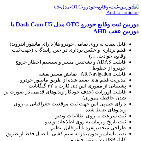
Add to compare
دوربین ثبت وقایع خودرو OTC مدل Dash Cam U5 با
دوربین عقب AHD
قابل نصب به روی تمامی خودرو ها( دارای مانیتور اندروید)
فیلم برداری و عکس برداری در حین رانندگی، (جهت ثبت
وقایع، حوادث، …)
قابلیت ADAS و تشخیص مسیر و سیستم اخطار خروج
خودرو از خطوط
قابلیت AR Navigation نمایش مسیر نقشه
مدیریت فیلم های ضبط شده از طریق مانیتور خودرو
پشتیبانی از مموری اس دی کارت تا ۳۲ گیگابایت
قابلیت اوررایت (حذف خودکار ویدیوهای قدیمی در صورت پر
شدن حافظه مموری)
دارای جی پی اس جهت ثبت موقعیت جغرافیایی به روی
ویدیوهای ضبط شده
ثبت سرعت به روی اطلاعات ویدیو
ثبت تاریخ و زمان به روی اطلاعات ویدیو
طراحی منحصربفرد با لنز قابل تنظیم
نصب آسان و بدون نیاز به سیم کشی ، اتصال فقط از طریق
کابل USB به مانیتور خودرو