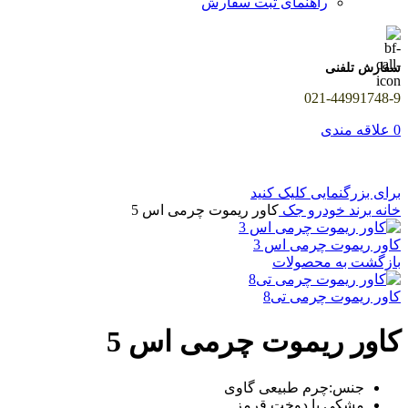
راهنمای ثبت سفارش
سفارش تلفنی
021-44991748-9
0
علاقه مندی
برای بزرگنمایی کلیک کنید
خانه
برند خودرو
جک
کاور ریموت چرمی اس 5
کاور ریموت چرمی اس 3
بازگشت به محصولات
کاور ریموت چرمی تی8
کاور ریموت چرمی اس 5
جنس:چرم طبیعی گاوی
مشکی با دوخت قرمز