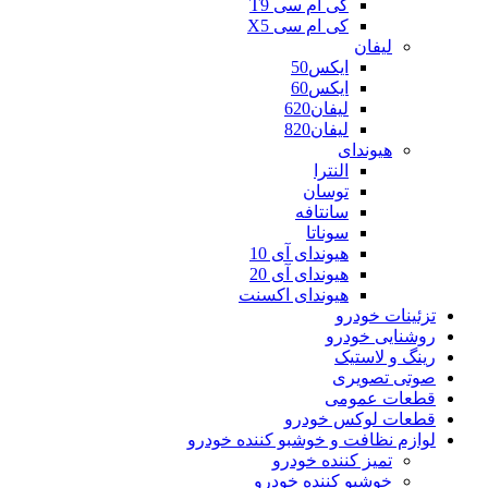
کی ام سی T9
کی ام سی X5
لیفان
ایکس50
ایکس60
لیفان620
لیفان820
هیوندای
النترا
توسان
سانتافه
سوناتا
هیوندای آی 10
هیوندای آی 20
هیوندای اکسنت
تزئینات خودرو
روشنایی خودرو
رینگ و لاستیک
صوتی تصویری
قطعات عمومی
قطعات لوکس خودرو
لوازم نظافت و خوشبو کننده خودرو
تمیز کننده خودرو
خوشبو کننده خودرو