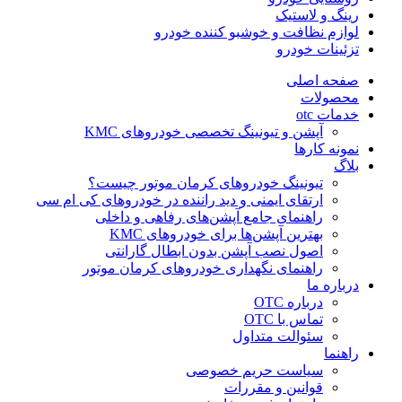
رینگ و لاستیک
لوازم نظافت و خوشبو کننده خودرو
تزئینات خودرو
صفحه اصلی
محصولات
خدمات otc
آپشن و تیونینگ تخصصی خودروهای KMC
نمونه کارها
بلاگ
تیونینگ خودروهای کرمان موتور چیست؟
ارتقای ایمنی و دید راننده در خودروهای کی ام سی
راهنمای جامع آپشن‌های رفاهی و داخلی
بهترین آپشن‌ها برای خودروهای KMC
اصول نصب آپشن بدون ابطال گارانتی
راهنمای نگهداری خودروهای کرمان موتور
درباره ما
درباره OTC
تماس با OTC
سئوالت متداول
راهنما
سیاست حریم خصوصی
قوانین و مقررات