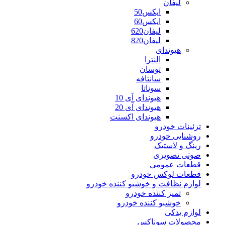
لیفان
ایکس50
ایکس60
لیفان620
لیفان820
هیوندای
النترا
توسان
سانتافه
سوناتا
هیوندای آی 10
هیوندای آی 20
هیوندای اکسنت
تزئینات خودرو
روشنایی خودرو
رینگ و لاستیک
صوتی تصویری
قطعات عمومی
قطعات لوکس خودرو
لوازم نظافت و خوشبو کننده خودرو
تمیز کننده خودرو
خوشبو کننده خودرو
لوازم یدکی
محصولات سوناکس