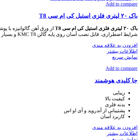
Add to compare
باک ۲۰ لیتری فلزی استیل کی ام سی T8
باک ۲۰ لیتری فلزی استیل کی ام سی T8
از ورق آهن گالوانیزه با پ
شرایط اضطراری، قابل نصب آسان روی پایه گالن KMC T8 و بسیار ایمن.
افزودن به علاقه مندی
اطلاعات بیشتر
نمایش سریع
Add to compare
جا کلیدی هوشمند
زیبایی
کیفیت بالا
بدنه فلزی
پشتیبانی از آندروید و آی او اس
کاربرد آسان
افزودن به علاقه مندی
اطلاعات بیشتر
نمایش سریع