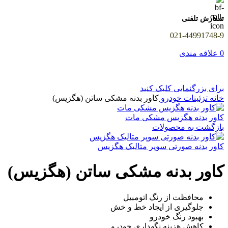
سفارش تلفنی
021-44991748-9
0
علاقه مندی
برای بزرگنمایی کلیک کنید
خانه
تزئینات خودرو
کاور بدنه مشکی ساتن (هگزیس)
کاور بدنه هگزیس مشکی مات
بازگشت به محصولات
کاور بدنه صورتی سوپر متالیک هگزیس
کاور بدنه مشکی ساتن (هگزیس)
محافظت از رنگ اتومبیل
جلوگیری از ایجاد خط و خش
بهبود رنگ خودرو
کاهش هزینه نگهداری خودرو