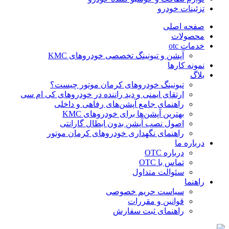
تزئینات خودرو
صفحه اصلی
محصولات
خدمات otc
آپشن و تیونینگ تخصصی خودروهای KMC
نمونه کارها
بلاگ
تیونینگ خودروهای کرمان موتور چیست؟
ارتقای ایمنی و دید راننده در خودروهای کی ام سی
راهنمای جامع آپشن‌های رفاهی و داخلی
بهترین آپشن‌ها برای خودروهای KMC
اصول نصب آپشن بدون ابطال گارانتی
راهنمای نگهداری خودروهای کرمان موتور
درباره ما
درباره OTC
تماس با OTC
سئوالت متداول
راهنما
سیاست حریم خصوصی
قوانین و مقررات
راهنمای ثبت سفارش