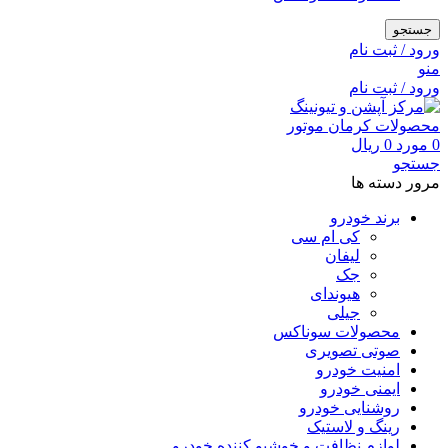
جستجو
ورود / ثبت نام
منو
ورود / ثبت نام
0
مورد
0
ریال
جستجو
مرور دسته ها
برند خودرو
کی ام سی
لیفان
جک
هیوندای
جیلی
محصولات سوناکس
صوتی تصویری
امنیت خودرو
ایمنی خودرو
روشنایی خودرو
رینگ و لاستیک
لوازم نظافت و خوشبو کننده خودرو