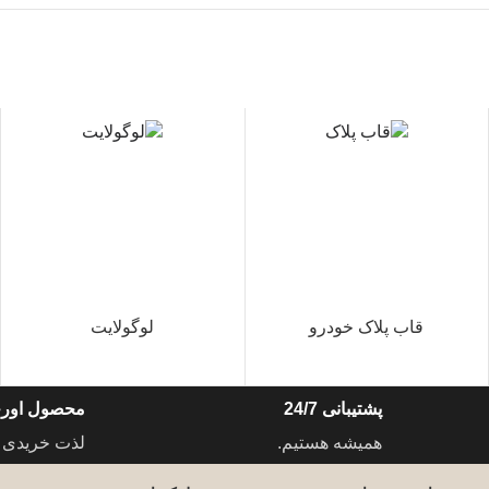
قاب پلاک خودرو
لوگولایت
پشتیبانی 24/7
محصول اورج
همیشه هستیم.
لذت خریدی 