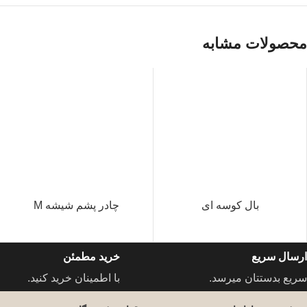
محصولات مشابه
بال کوسه ای
چادر پشم شیشه M
ارسال سریع
خرید مطمئن
سریع بدستتان میرسد.
با اطمینان خرید کنید.