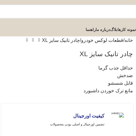
نمونه کارها
بلاگ
درباره ما
راهنما
خانه
قطعات لوکس خودرو
چادر تانیک سایز XL
چادر تانیک سایز XL
حداقل جذب گرما
ضدخش
قابل شسشو
مانع ترک خوردن داشبورد
کیفیت اورجینال
تضمین اورجینال و اصلی بودن محصولات