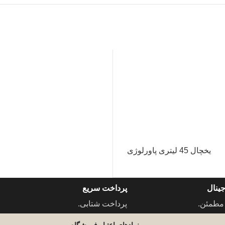
یخچال 45 لیتری پاورلوژی
ینال
پرداخت سریع
مطمئن.
پرداخت شتابی.