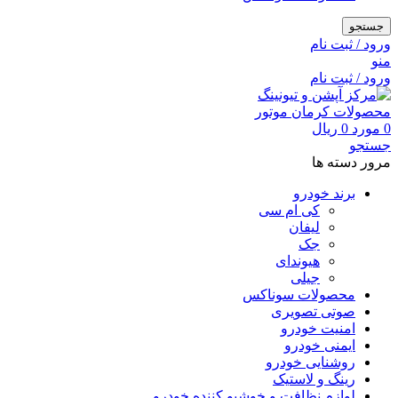
جستجو
ورود / ثبت نام
منو
ورود / ثبت نام
0
مورد
0
ریال
جستجو
مرور دسته ها
برند خودرو
کی ام سی
لیفان
جک
هیوندای
جیلی
محصولات سوناکس
صوتی تصویری
امنیت خودرو
ایمنی خودرو
روشنایی خودرو
رینگ و لاستیک
لوازم نظافت و خوشبو کننده خودرو