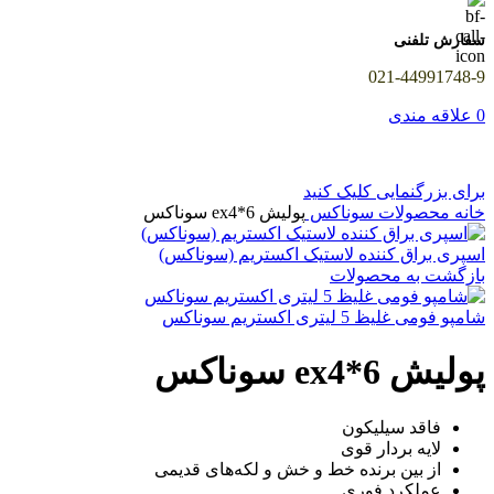
سفارش تلفنی
021-44991748-9
0
علاقه مندی
برای بزرگنمایی کلیک کنید
خانه
محصولات سوناکس
پولیش ex4*6 سوناکس
اسپری براق کننده لاستیک اکستریم (سوناکس)
بازگشت به محصولات
شامپو فومی غلیظ 5 لیتری اکستریم سوناکس
پولیش ex4*6 سوناکس
فاقد سیلیکون
لایه بردار قوی
از بین برنده خط و خش و لکه‌های قدیمی
عملکرد فوری