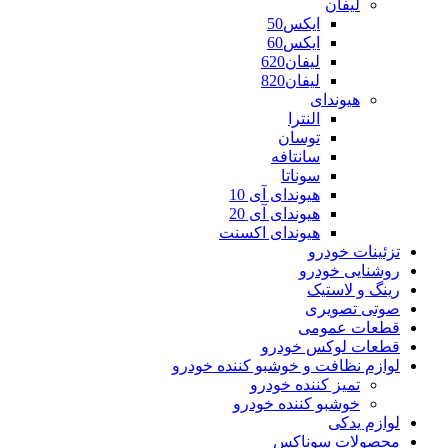
لیفان
ایکس50
ایکس60
لیفان620
لیفان820
هیوندای
النترا
توسان
سانتافه
سوناتا
هیوندای آی 10
هیوندای آی 20
هیوندای اکسنت
تزئینات خودرو
روشنایی خودرو
رینگ و لاستیک
صوتی تصویری
قطعات عمومی
قطعات لوکس خودرو
لوازم نظافت و خوشبو کننده خودرو
تمیز کننده خودرو
خوشبو کننده خودرو
لوازم یدکی
محصولات سوناکس