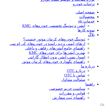
تزئینات خودرو
صفحه اصلی
محصولات
خدمات otc
آپشن و تیونینگ تخصصی خودروهای KMC
نمونه کارها
بلاگ
تیونینگ خودروهای کرمان موتور چیست؟
ارتقای ایمنی و دید راننده در خودروهای کی ام سی
راهنمای جامع آپشن‌های رفاهی و داخلی
بهترین آپشن‌ها برای خودروهای KMC
اصول نصب آپشن بدون ابطال گارانتی
راهنمای نگهداری خودروهای کرمان موتور
درباره ما
درباره OTC
تماس با OTC
سئوالت متداول
راهنما
سیاست حریم خصوصی
قوانین و مقررات
راهنمای ثبت سفارش