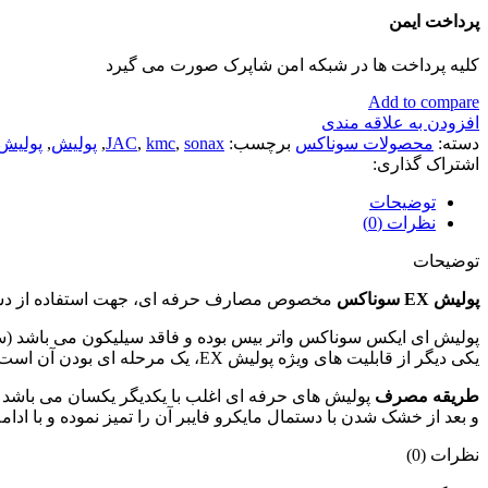
پرداخت ایمن
کلیه پرداخت ها در شبکه امن شاپرک صورت می گیرد
Add to compare
افزودن به علاقه مندی
دسته:
محصولات سوناکس
برچسب:
sonax
,
kmc
,
JAC
,
پولیش
,
پولیش ex4*6 سونا
اشتراک گذاری:
توضیحات
نظرات (0)
توضیحات
پولیش EX سوناکس
مخصوص مصارف حرفه ای، جهت استفاده از دستگ
پولیش ای ایکس سوناکس واتر بیس بوده و فاقد سیلیکون می باشد (سی
یکی دیگر از قابلیت های ویژه پولیش EX، یک مرحله ای بودن آن است چرا که پس از لایه برداری و محو کردن خط و خش، بدنه را هم به خوبی واکس زده و رنگ بدنه را به حالت اول بازمی گرداند.
طریقه مصرف
پولیش های حرفه ای اغلب با یکدیگر یکسان می باشد و 
و بعد از خشک شدن با دستمال مایکرو فایبر آن را تمیز نموده و با ادا
نظرات (0)