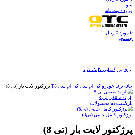
منو
ورود / ثبت نام
0
مورد
0
ریال
جستجو
برای بزرگنمایی کلیک کنید
خانه
برند خودرو
کی ام سی
کی ام سی T8
پرژکتور لایت بار (تی 8)
باربند سقفی تی 8
بازگشت به محصولات
پرژکتور کامل جانبی (تی8)
پرژکتور لایت بار (تی 8)