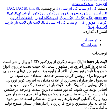
افزودن به علاقه مندی
دسته:
کی ام سی
,
کی ام سی T8
برچسب:
,
kmc t8
,
JAC t8
,
JAC
T8
,
آپشن
,
آپشن خودرو
,
آفرود
,
پرژکتور
,
پرژکتور باربند
,
تی8
,
تی8
monster
,
جک
,
جک t8
,
جک-تی8
,
فروشگاه انلاین
,
قطعات آفرود
,
کرمان موتور
,
کی ام سی
,
کی ام سی تی8
,
لایت بار
,
لایت بار باربند
,
لایت بار تی8
اشتراک گذاری:
توضیحات
نظرات (0)
توضیحات
لايت بار
(
light bar
) نمونه ديگري از پرژکتور LED و وال واشر است
که به
پروژکتور آفرود
نيز مشهور است، که جهت نصب بر روي انواع
خودرو با تابش نور بسيار بالاتر از زاويه پرتاب نور چراغ‌هاي معمولي
خودروها براي روشن کردن مسير جاده‌ها استفاده مي شود. اين
محصول طرفداران بسياري از علاقه‌مندان به آفرود، کوير نوردي،
جنگل پيمايي و کمپينگ دارد.
لايت بار
در دو نوع رنگ نور سفيد و
آفتابي توليد مي شود، که نور سفيد بالاترين شدت و درجه درخشش
را داراست و گزينه مناسبي جهت خودرو‌هاي آفرودي به شمار مي
رود و رنگ آفتابي
لايت بار
هم به عنوان مه شکن استفاده مي‌شود
که بنا به نياز مشتري و نوع کاربري در اندازه‌هاي بسيار متنوع توليد
و آماده ميگردد.