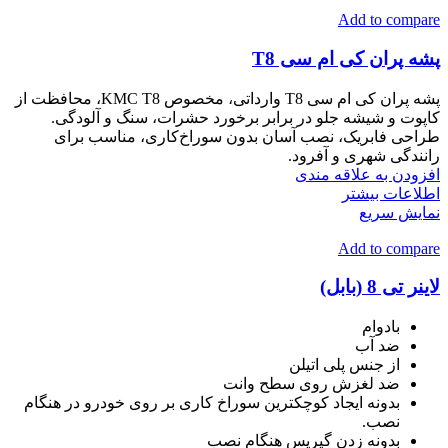
Add to compare
پشه‌ پران کی ام سی T8
پشه‌ پران کی ام سی T8 وارداتی، مخصوص KMC T8، محافظت از
کاپوت و شیشه جلو در برابر برخورد حشرات، سنگ و آلودگی.
طراحی فابریک، نصب آسان بدون سوراخ‌کاری، مناسب برای
رانندگی شهری و آفرود.
افزودن به علاقه مندی
اطلاعات بیشتر
نمایش سریع
Add to compare
لاینر تی 8 (بابل)
بادوام
ضد آب
از جنس پلی اتیلن
ضد لغزش روی سطح وانت
بدونه ایجاد کوچکترین سوراخ کاری بر روی خودرو در هنگام
نصب.
بدونه زدن گیریس هنگام نصب