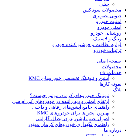
جیلی
محصولات سوناکس
صوتی تصویری
امنیت خودرو
ایمنی خودرو
روشنایی خودرو
رینگ و لاستیک
لوازم نظافت و خوشبو کننده خودرو
تزئینات خودرو
صفحه اصلی
محصولات
خدمات otc
آپشن و تیونینگ تخصصی خودروهای KMC
نمونه کارها
بلاگ
تیونینگ خودروهای کرمان موتور چیست؟
ارتقای ایمنی و دید راننده در خودروهای کی ام سی
راهنمای جامع آپشن‌های رفاهی و داخلی
بهترین آپشن‌ها برای خودروهای KMC
اصول نصب آپشن بدون ابطال گارانتی
راهنمای نگهداری خودروهای کرمان موتور
درباره ما
درباره OTC