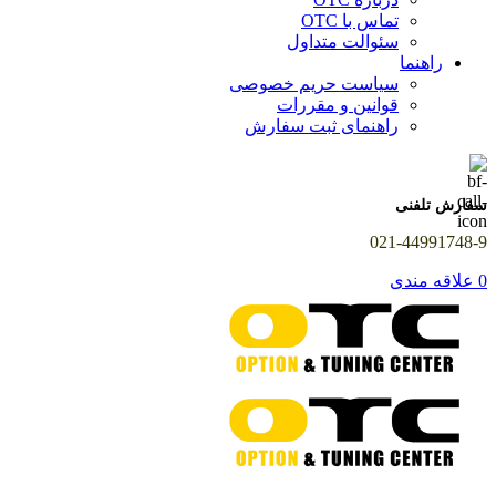
تماس با OTC
سئوالت متداول
راهنما
سیاست حریم خصوصی
قوانین و مقررات
راهنمای ثبت سفارش
سفارش تلفنی
021-44991748-9
0
علاقه مندی