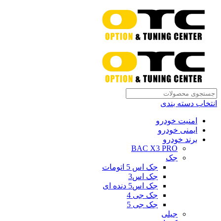
انتخاب دسته بندی
امنیت خودرو
ایمنی خودرو
برند خودرو
BAC X3 PRO
جک
جک اس 5 اتومات
جک اس3
جک اس5 دنده ای
جک جی 4
جک جی 5
جیلی