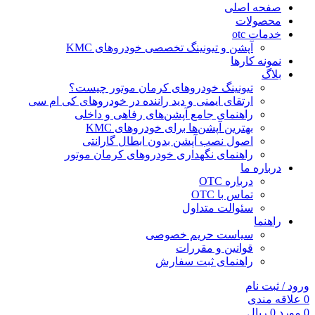
صفحه اصلی
محصولات
خدمات otc
آپشن و تیونینگ تخصصی خودروهای KMC
نمونه کارها
بلاگ
تیونینگ خودروهای کرمان موتور چیست؟
ارتقای ایمنی و دید راننده در خودروهای کی ام سی
راهنمای جامع آپشن‌های رفاهی و داخلی
بهترین آپشن‌ها برای خودروهای KMC
اصول نصب آپشن بدون ابطال گارانتی
راهنمای نگهداری خودروهای کرمان موتور
درباره ما
درباره OTC
تماس با OTC
سئوالت متداول
راهنما
سیاست حریم خصوصی
قوانین و مقررات
راهنمای ثبت سفارش
ورود / ثبت نام
0
علاقه مندی
0
مورد
0
ریال