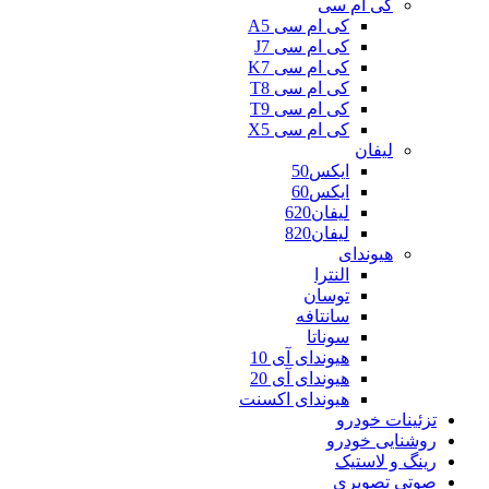
کی ام سی
کی ام سی A5
کی ام سی J7
کی ام سی K7
کی ام سی T8
کی ام سی T9
کی ام سی X5
لیفان
ایکس50
ایکس60
لیفان620
لیفان820
هیوندای
النترا
توسان
سانتافه
سوناتا
هیوندای آی 10
هیوندای آی 20
هیوندای اکسنت
تزئینات خودرو
روشنایی خودرو
رینگ و لاستیک
صوتی تصویری