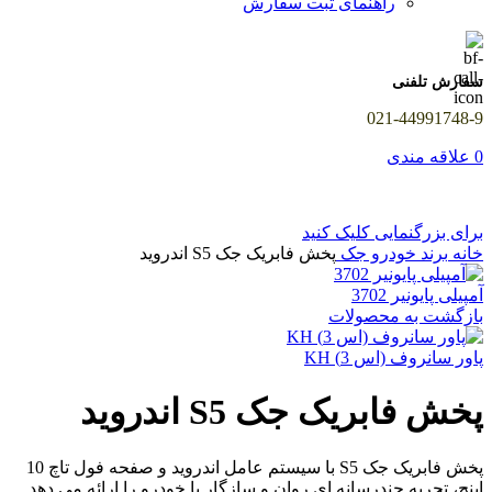
راهنمای ثبت سفارش
سفارش تلفنی
021-44991748-9
0
علاقه مندی
برای بزرگنمایی کلیک کنید
خانه
برند خودرو
جک
پخش فابریک جک S5 اندروید
آمپیلی پایونیر 3702
بازگشت به محصولات
پاور سانروف (اس 3) KH
پخش فابریک جک S5 اندروید
پخش فابریک جک S5 با سیستم عامل اندروید و صفحه فول تاچ 10
اینچ، تجربه چندرسانه ای روان و سازگار با خودرو را ارائه می دهد.