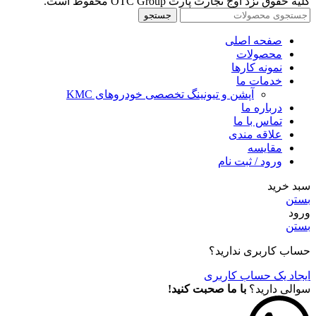
کلیه حقوق نزد اوج تجارت پارت OTC Group محفوظ است.
جستجو
صفحه اصلی
محصولات
نمونه کارها
خدمات ما
آپشن و تیونینگ تخصصی خودروهای KMC
درباره ما
تماس با ما
علاقه مندی
مقايسه
ورود / ثبت نام
سبد خرید
بستن
ورود
بستن
حساب کاربری ندارید؟
ایجاد یک حساب کاربری
سوالی دارید؟
با ما صحبت کنید!