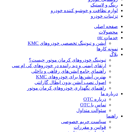
رینگ و لاستیک
لوازم نظافت و خوشبو کننده خودرو
تزئینات خودرو
صفحه اصلی
محصولات
خدمات otc
آپشن و تیونینگ تخصصی خودروهای KMC
نمونه کارها
بلاگ
تیونینگ خودروهای کرمان موتور چیست؟
ارتقای ایمنی و دید راننده در خودروهای کی ام سی
راهنمای جامع آپشن‌های رفاهی و داخلی
بهترین آپشن‌ها برای خودروهای KMC
اصول نصب آپشن بدون ابطال گارانتی
راهنمای نگهداری خودروهای کرمان موتور
درباره ما
درباره OTC
تماس با OTC
سئوالت متداول
راهنما
سیاست حریم خصوصی
قوانین و مقررات