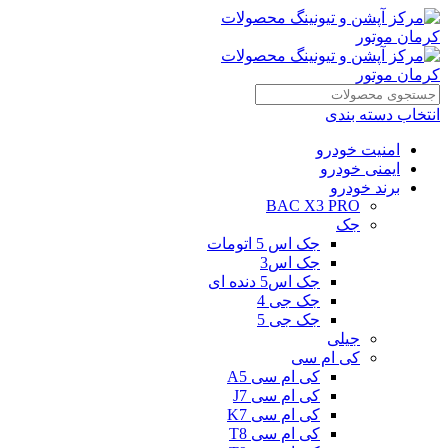
انتخاب دسته بندی
امنیت خودرو
ایمنی خودرو
برند خودرو
BAC X3 PRO
جک
جک اس 5 اتومات
جک اس3
جک اس5 دنده ای
جک جی 4
جک جی 5
جیلی
کی ام سی
کی ام سی A5
کی ام سی J7
کی ام سی K7
کی ام سی T8