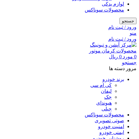
لوازم یدکی
محصولات سوناکس
جستجو
ورود / ثبت نام
منو
ورود / ثبت نام
0
مورد
0
ریال
جستجو
مرور دسته ها
برند خودرو
کی ام سی
لیفان
جک
هیوندای
جیلی
محصولات سوناکس
صوتی تصویری
امنیت خودرو
ایمنی خودرو
روشنایی خودرو