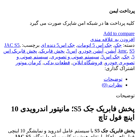
پرداخت ایمن
کلیه پرداخت ها در شبکه امن شاپرک صورت می گیرد
Add to compare
افزودن به علاقه مندی
دسته:
جک
,
جک اس 5 اتومات
,
جک اس5 دنده ای
برچسب:
,
JAC S5
S5
,
kmc
,
آپشن
,
آپشن خودرو
,
اس5
,
پخش فابریک
,
پخش فابریک اس
5
,
جک
,
جک اس5
,
سیستم صوتی و تصویری
,
سیستم صوتی و
تصویری خودرو
,
فروشگاه انلاین
,
قطعات یدکی
,
کرمان موتور
اشتراک گذاری:
توضیحات
نظرات (0)
توضیحات
پخش فابریک جک S5؛ مانیتور اندرویدی 10
اینچ فول تاچ
پخش فابریک جک S5
با سیستم عامل اندروید و نمایشگر 10 اینچی
فول تاچ، راهکار ارتقای هوشمند کابین برای دارندگان
JAC S5