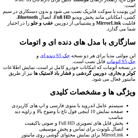
است.
این یونیت با سوکت فابریک نصب می شود و بدون دستکاری در سیم
کشی، امکاناتی مانند پخش ویدیو
Full HD
، اتصال
Bluetooth
،
قابلیت
MirrorLink
و پشتیبانی از دوربین
عقب و جلو
را در اختیار
شما می گذارد.
سازگاری با مدل های دنده ای و اتومات
این مولتی مدیا برای هر دو نسخه
جک S5 دنده ای
و
جک S5 اتومات
قابل نصب است.
در نسخه اتومات که امکانات خودرو کامل تر است، نمایش اطلاعات
کولر و بخاری
،
دوربین گردشی
و
فشار باد لاستیک ها
نیز از طریق
مانیتور فعال می شود.
ویژگی ها و مشخصات کلیدی
سیستم عامل اندروید با منوی فارسی و اپ های کاربردی
صفحه نمایش 10 اینچی فول تاچ با وضوح بالا و زاویه دید
مناسب
پخش فایل های تصویری Full HD و صوتی باکیفیت
اتصال بلوتوث برای تماس و پخش موسیقی
MirrorLink برای نمایش محتوای گوشی روی مانیتور