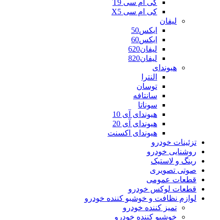
کی ام سی T9
کی ام سی X5
لیفان
ایکس50
ایکس60
لیفان620
لیفان820
هیوندای
النترا
توسان
سانتافه
سوناتا
هیوندای آی 10
هیوندای آی 20
هیوندای اکسنت
تزئینات خودرو
روشنایی خودرو
رینگ و لاستیک
صوتی تصویری
قطعات عمومی
قطعات لوکس خودرو
لوازم نظافت و خوشبو کننده خودرو
تمیز کننده خودرو
خوشبو کننده خودرو