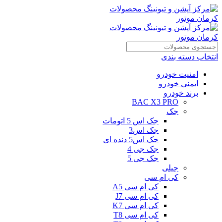
انتخاب دسته بندی
امنیت خودرو
ایمنی خودرو
برند خودرو
BAC X3 PRO
جک
جک اس 5 اتومات
جک اس3
جک اس5 دنده ای
جک جی 4
جک جی 5
جیلی
کی ام سی
کی ام سی A5
کی ام سی J7
کی ام سی K7
کی ام سی T8