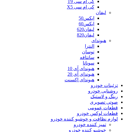
کی ام سی T9
کی ام سی X5
لیفان
ایکس50
ایکس60
لیفان620
لیفان820
هیوندای
النترا
توسان
سانتافه
سوناتا
هیوندای آی 10
هیوندای آی 20
هیوندای اکسنت
تزئینات خودرو
روشنایی خودرو
رینگ و لاستیک
صوتی تصویری
قطعات عمومی
قطعات لوکس خودرو
لوازم نظافت و خوشبو کننده خودرو
تمیز کننده خودرو
خوشبو کننده خودرو