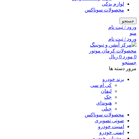
لوازم یدکی
محصولات سوناکس
جستجو
ورود / ثبت نام
منو
ورود / ثبت نام
0
مورد
0
ریال
جستجو
مرور دسته ها
برند خودرو
کی ام سی
لیفان
جک
هیوندای
جیلی
محصولات سوناکس
صوتی تصویری
امنیت خودرو
ایمنی خودرو
روشنایی خودرو