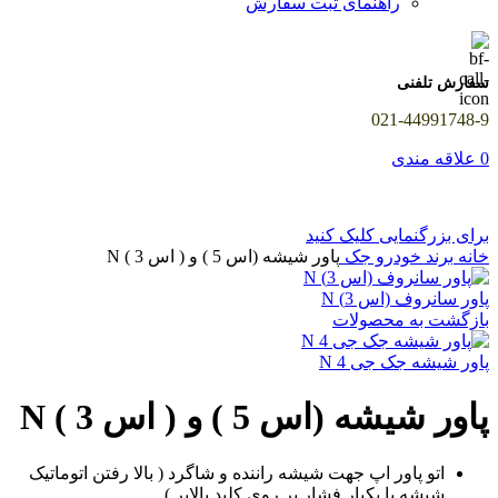
راهنمای ثبت سفارش
سفارش تلفنی
021-44991748-9
0
علاقه مندی
برای بزرگنمایی کلیک کنید
خانه
برند خودرو
جک
پاور شیشه (اس 5 ) و ( اس 3 ) N
پاور سانروف (اس 3) N
بازگشت به محصولات
پاور شیشه جک جی 4 N
پاور شیشه (اس 5 ) و ( اس 3 ) N
اتو پاور اپ جهت شیشه راننده و شاگرد ( بالا رفتن اتوماتیک
شیشه با یکبار فشار بر روی کلید بالابر )