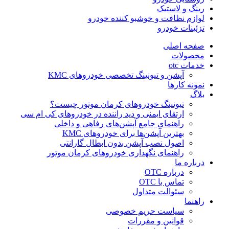
رینگ و لاستیک
لوازم نظافت و خوشبو کننده خودرو
تزئینات خودرو
صفحه اصلی
محصولات
خدمات otc
آپشن و تیونینگ تخصصی خودروهای KMC
نمونه کارها
بلاگ
تیونینگ خودروهای کرمان موتور چیست؟
ارتقای ایمنی و دید راننده در خودروهای کی ام سی
راهنمای جامع آپشن‌های رفاهی و داخلی
بهترین آپشن‌ها برای خودروهای KMC
اصول نصب آپشن بدون ابطال گارانتی
راهنمای نگهداری خودروهای کرمان موتور
درباره ما
درباره OTC
تماس با OTC
سئوالت متداول
راهنما
سیاست حریم خصوصی
قوانین و مقررات