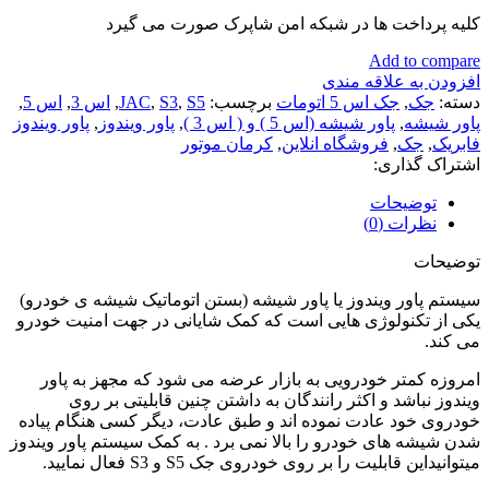
کلیه پرداخت ها در شبکه امن شاپرک صورت می گیرد
Add to compare
افزودن به علاقه مندی
دسته:
جک
,
جک اس 5 اتومات
برچسب:
S5
,
S3
,
JAC
,
اس 3
,
اس 5
,
پاور شیشه
,
پاور شیشه (اس 5 ) و ( اس 3 )
,
پاور ویندوز
,
پاور ویندوز
فابریک
,
جک
,
فروشگاه انلاین
,
کرمان موتور
اشتراک گذاری:
توضیحات
نظرات (0)
توضیحات
سیستم پاور ویندوز یا پاور شیشه (بستن اتوماتیک شیشه ی خودرو)
یکی از تکنولوژی هایی است که کمک شایانی در جهت امنیت خودرو
می کند.
امروزه کمتر خودرویی به بازار عرضه می شود که مجهز به پاور
ویندوز نباشد و اکثر رانندگان به داشتن چنین قابلیتی بر روی
خودروی خود عادت نموده اند و طبق عادت، دیگر کسی هنگام پیاده
شدن شیشه های خودرو را بالا نمی برد . به کمک سیستم پاور ویندوز
میتوانیداین قابلیت را بر روی خودروی جک S5 و S3 فعال نمایید.