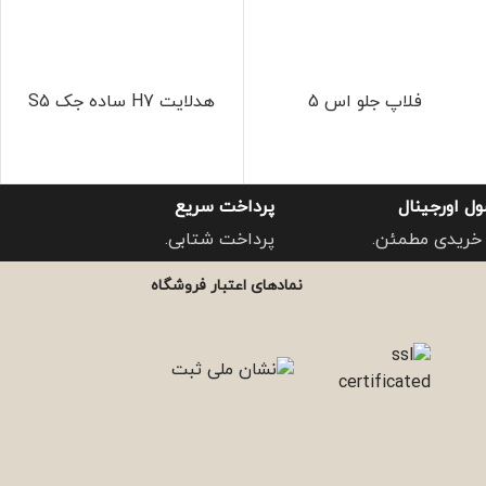
فلاپ جلو اس 5
هدلایت H7 ساده جک S5
ل اورجینال
پرداخت سریع
خریدی مطمئن.
پرداخت شتابی.
نمادهای اعتبار فروشگاه