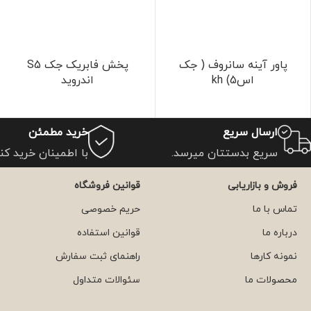
پاور آینه سانروف ( جک
پخش فابریک جک S5
اس5) kh
اندروید
ارسال سریع
خرید مطمئن
سریع بدستتان میرسد.
با اطمینان خرید کنی
فروش و بازاریابی
قوانین فروشگاه
تماس با ما
حریم خصوصی
درباره ما
قوانین استفاده
نمونه کارها
راهنمای ثبت سفارش
محصولات ما
سئوالات متداول