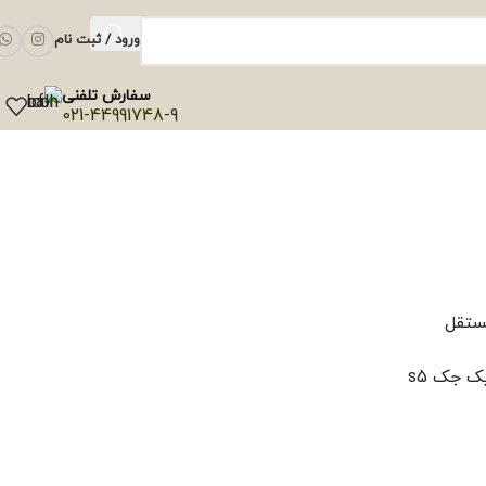
ورود / ثبت نام
سفارش تلفنی
021-44991748-9
ستقل
ک جک s5