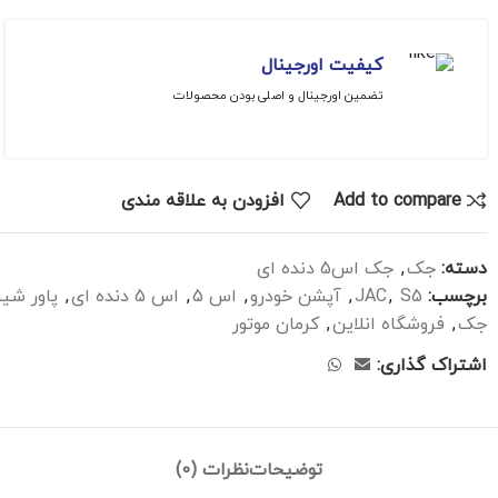
کیفیت اورجینال
تضمین اورجینال و اصلی بودن محصولات
Add to compare
افزودن به علاقه مندی
دسته:
جک
,
جک اس5 دنده ای
برچسب:
S5
,
JAC
,
آپشن خودرو
,
اس 5
,
اس 5 دنده ای
,
پاور شی
جک
,
فروشگاه انلاین
,
کرمان موتور
اشتراک گذاری:
توضیحات
نظرات (0)