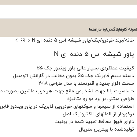
نمونه کارها
بلاگ
درباره ما
راهنما
خانه
برند خودرو
جک
پاور شیشه اس 5 دنده ای N
پاور شیشه اس 5 دنده ای N
کیفیت عملکردی بسیار عالی پاور ویندوز جک S5
دسته سیم فابریک جک S5 بدون دخالت در گارانتی اتومبیل
سخت افزار جدید و قدرتمند با مدل طراحی 2018
حساسیت بالا جهت تشخیص مانع جهت هر درب ماشین بصورت م
طراحی مبتنی بر برد دو رو متالیزه
استفاده از سیمها و سوکتهای خودرویی فابریک در پاور ویندوز فابری
برخوردار از المانهای الکترونیک اصل
دارای فیوز محافظ تعبیه شده در یونیت
تولیدشده با بهترین متریال