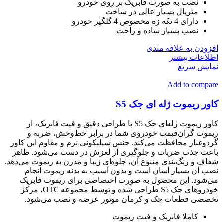
نصب به صورت فابریک بر روی خودرو
متریال بسیار عالی در ساخت
دارای 4 تکه زه مخصوص 4 گلگیر خودرو
نصب بسیار ساده و راحت
افزودن به علاقه مندی
اطلاعات بیشتر
نمایش سریع
Add to compare
کاور ریموت ژله ای جک S5
کاور ریموت ژله‌ای جک S5 با طراحی دقیق و فیت فابریک، از
ریموت گران‌قیمت خودروی شما در برابر خط‌وخش، ضربه و
گردوغبار محافظت می‌کند. جنس سیلیکونی نرم و مقاوم این کاور
باعث جذب ضربات و جلوگیری از لغزش در دست می‌شود. ظاهر
شفاف و رنگ‌بندی متنوع آن، جلوه‌ای زیبا و مدرن به ریموت می‌دهد.
نصب آن بسیار آسان است و بدون آسیب به بدنه ریموت انجام
می‌شود. این محصول به صورت اختصاصی برای ریموت فابریک
خودروهای جک S5 طراحی شده و توسط مجموعه OTC، مرکز
تخصصی قطعات جک و کرمان موتور عرضه و نصب می‌شود.
کاملا فابریک و فیت ریموت