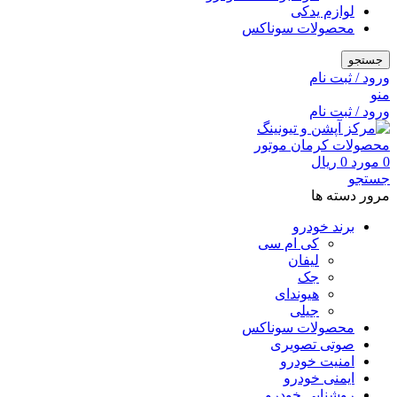
لوازم یدکی
محصولات سوناکس
جستجو
ورود / ثبت نام
منو
ورود / ثبت نام
0
مورد
0
ریال
جستجو
مرور دسته ها
برند خودرو
کی ام سی
لیفان
جک
هیوندای
جیلی
محصولات سوناکس
صوتی تصویری
امنیت خودرو
ایمنی خودرو
روشنایی خودرو