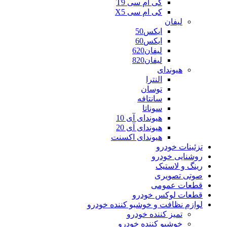
کی ام سی T9
کی ام سی X5
لیفان
ایکس50
ایکس60
لیفان620
لیفان820
هیوندای
النترا
توسان
سانتافه
سوناتا
هیوندای آی 10
هیوندای آی 20
هیوندای اکسنت
تزئینات خودرو
روشنایی خودرو
رینگ و لاستیک
صوتی تصویری
قطعات عمومی
قطعات لوکس خودرو
لوازم نظافت و خوشبو کننده خودرو
تمیز کننده خودرو
خوشبو کننده خودرو