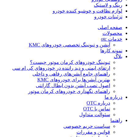
رینگ و لاستیک
لوازم نظافت و خوشبو کننده خودرو
تزئینات خودرو
صفحه اصلی
محصولات
خدمات otc
آپشن و تیونینگ تخصصی خودروهای KMC
نمونه کارها
بلاگ
تیونینگ خودروهای کرمان موتور چیست؟
ارتقای ایمنی و دید راننده در خودروهای کی ام سی
راهنمای جامع آپشن‌های رفاهی و داخلی
بهترین آپشن‌ها برای خودروهای KMC
اصول نصب آپشن بدون ابطال گارانتی
راهنمای نگهداری خودروهای کرمان موتور
درباره ما
درباره OTC
تماس با OTC
سئوالت متداول
راهنما
سیاست حریم خصوصی
قوانین و مقررات