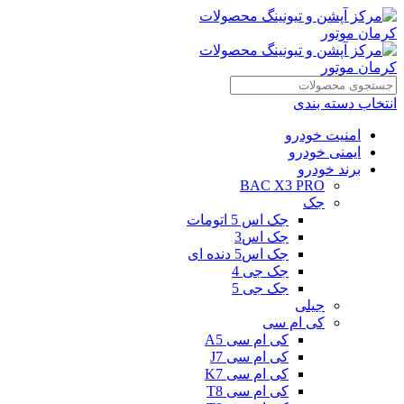
انتخاب دسته بندی
امنیت خودرو
ایمنی خودرو
برند خودرو
BAC X3 PRO
جک
جک اس 5 اتومات
جک اس3
جک اس5 دنده ای
جک جی 4
جک جی 5
جیلی
کی ام سی
کی ام سی A5
کی ام سی J7
کی ام سی K7
کی ام سی T8