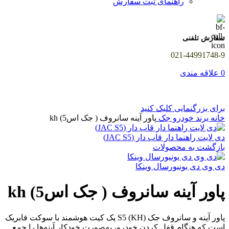
راهنمای ثبت سفارش
سفارش تلفنی
021-44991748-9
0
علاقه مندی
برای بزرگنمایی کلیک کنید
خانه
برند خودرو
جک
پاور آینه سانروف ( جک اس5) kh
دی لایت راهنما دار قاب دار (JAC S5)
بازگشت به محصولات
دی وی دی یونیورسال وینکا
پاور آینه سانروف ( جک اس5) kh
پاور آینه و سانروف جک S5 (KH) یک کیت هوشمند با سوکت فابریک
است که هنگام قفل کردن خودرو، به‌صورت خودکار آینه‌ها را جمع