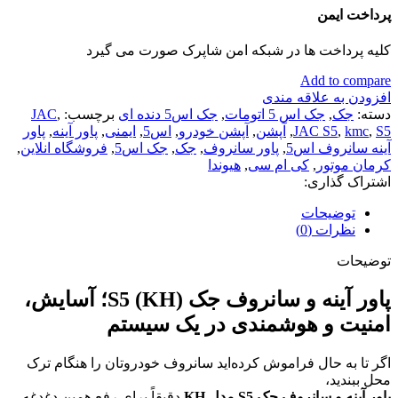
پرداخت ایمن
کلیه پرداخت ها در شبکه امن شاپرک صورت می گیرد
Add to compare
افزودن به علاقه مندی
دسته:
جک
,
جک اس 5 اتومات
,
جک اس5 دنده ای
برچسب:
,
JAC
S5
,
kmc
,
JAC S5
,
آپشن
,
آپشن خودرو
,
اس5
,
ایمنی
,
پاور آینه
,
پاور
آینه سانروف اس5
,
پاور سانروف
,
جک
,
جک اس5
,
فروشگاه انلاین
,
کرمان موتور
,
کی ام سی
,
هیوندا
اشتراک گذاری:
توضیحات
نظرات (0)
توضیحات
پاور آینه و سانروف جک S5 (KH)؛ آسایش،
امنیت و هوشمندی در یک سیستم
اگر تا به حال فراموش کرده‌اید سانروف خودروتان را هنگام ترک
محل ببندید،
پاور آینه و سانروف جک S5 مدل KH
دقیقاً برای رفع همین دغدغه