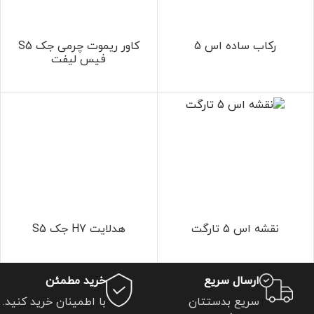
رکاب ساده اس 5
کاور ریموت چرمی جک S5
فیس لیفت
نقشه اس 5 تارگت
هدلایت H7 جک S5
ارسال سریع
خرید مطمئن
سریع بدستتان
با اطمینان خرید کنید.