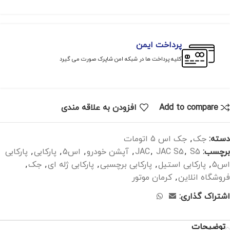
پرداخت ایمن
کلیه پرداخت ها در شبکه امن شاپرک صورت می گیرد
Add to compare
افزودن به علاقه مندی
دسته:
جک
,
جک اس 5 اتومات
برچسب:
S5
,
JAC S5
,
JAC
,
آپشن خودرو
,
اس5
,
پارکابی
,
پارکابی
اس5
,
پارکابی استیل
,
پارکابی برچسبی
,
پارکابی ژله ای
,
جک
,
فروشگاه انلاین
,
کرمان موتور
اشتراک گذاری:
توضیحات