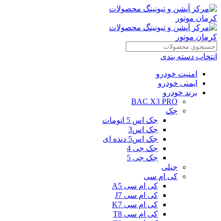
انتخاب دسته بندی
امنیت خودرو
ایمنی خودرو
برند خودرو
BAC X3 PRO
جک
جک اس 5 اتومات
جک اس3
جک اس5 دنده ای
جک جی 4
جک جی 5
جیلی
کی ام سی
کی ام سی A5
کی ام سی J7
کی ام سی K7
کی ام سی T8