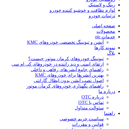
رینگ و لاستیک
لوازم نظافت و خوشبو کننده خودرو
تزئینات خودرو
صفحه اصلی
محصولات
خدمات otc
آپشن و تیونینگ تخصصی خودروهای KMC
نمونه کارها
بلاگ
تیونینگ خودروهای کرمان موتور چیست؟
ارتقای ایمنی و دید راننده در خودروهای کی ام سی
راهنمای جامع آپشن‌های رفاهی و داخلی
بهترین آپشن‌ها برای خودروهای KMC
اصول نصب آپشن بدون ابطال گارانتی
راهنمای نگهداری خودروهای کرمان موتور
درباره ما
درباره OTC
تماس با OTC
سئوالت متداول
راهنما
سیاست حریم خصوصی
قوانین و مقررات