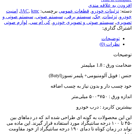
افزودن به علاقه مندی
دسته:
تزئینات خودرو
,
قطعات عمومی
برچسب:
kmc
,
JAC
,
امنیت
خودرو
,
تزئینات
,
جک
,
سیستم برقی
,
سیستم صوتی
,
سیستم صوتی و
تصویری
,
سیستم صوتی و تصویری خودرو
,
کی ام سی
,
لوازم صوتی
اشتراک گذاری:
توضیحات
نظرات (0)
توضیحات
ضخامت ورق : 1.8 میلیمتر
جنس : فویل آلومنیومی+ پلیمر نسوز(Butyl)
خود چسب دار و بدون نیاز به چسب اضافه
اندازه ورق : ۷۵۰*۵۰۰ میلی‌متر
بيشترين كاربرد : درب خودرو
این این محصولات به گونه ای طراحی شده اند که در دماهای بین
-۴۵ تا ۱۰۰ درجه سانتیگراد مورد استفاده قرار گیرند. این ماده می
تواند در زمان کوتاه تا دمای ۱۹۰ درجه سانتیگراد از خود مقاومت