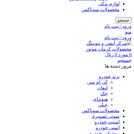
لوازم یدکی
محصولات سوناکس
جستجو
ورود / ثبت نام
منو
ورود / ثبت نام
0
مورد
0
ریال
جستجو
مرور دسته ها
برند خودرو
کی ام سی
لیفان
جک
هیوندای
جیلی
محصولات سوناکس
صوتی تصویری
امنیت خودرو
ایمنی خودرو
روشنایی خودرو