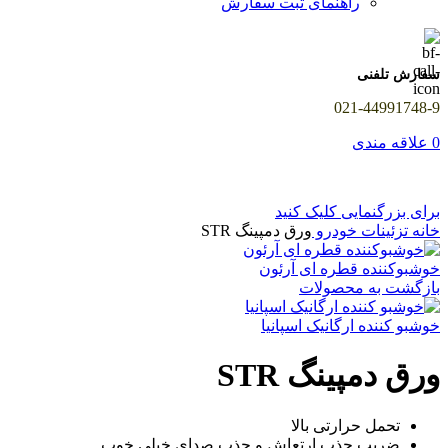
راهنمای ثبت سفارش
سفارش تلفنی
021-44991748-9
0
علاقه مندی
برای بزرگنمایی کلیک کنید
خانه
تزئینات خودرو
ورق دمپینگ STR
خوشبوکننده قطره ای آرئون
بازگشت به محصولات
خوشبو کننده ارگانیک اسپانیا
ورق دمپینگ STR
تحمل حرارتی بالا
ضریب جذب ارتعاش و جذب صدای خیلی خوب