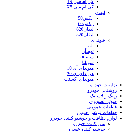
کی ام سی T9
کی ام سی X5
لیفان
ایکس50
ایکس60
لیفان620
لیفان820
هیوندای
النترا
توسان
سانتافه
سوناتا
هیوندای آی 10
هیوندای آی 20
هیوندای اکسنت
تزئینات خودرو
روشنایی خودرو
رینگ و لاستیک
صوتی تصویری
قطعات عمومی
قطعات لوکس خودرو
لوازم نظافت و خوشبو کننده خودرو
تمیز کننده خودرو
خوشبو کننده خودرو