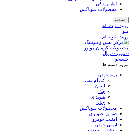
لوازم یدکی
محصولات سوناکس
جستجو
ورود / ثبت نام
منو
ورود / ثبت نام
0
مورد
0
ریال
جستجو
مرور دسته ها
برند خودرو
کی ام سی
لیفان
جک
هیوندای
جیلی
محصولات سوناکس
صوتی تصویری
امنیت خودرو
ایمنی خودرو
روشنایی خودرو