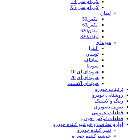
کی ام سی T9
کی ام سی X5
لیفان
ایکس50
ایکس60
لیفان620
لیفان820
هیوندای
النترا
توسان
سانتافه
سوناتا
هیوندای آی 10
هیوندای آی 20
هیوندای اکسنت
تزئینات خودرو
روشنایی خودرو
رینگ و لاستیک
صوتی تصویری
قطعات عمومی
قطعات لوکس خودرو
لوازم نظافت و خوشبو کننده خودرو
تمیز کننده خودرو
خوشبو کننده خودرو