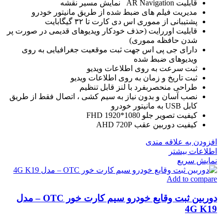
قابلیت AR Navigation نمایش مسیر نقشه
مدیریت فیلم های ضبط شده از طریق مانیتور خودرو
پشتیبانی از مموری اس دی کارت تا ۳۲ گیگابایت
قابلیت اوررایت (حذف خودکار ویدیوهای قدیمی در صورت پر
شدن حافظه مموری)
دارای جی پی اس جهت ثبت موقعیت جغرافیایی به روی
ویدیوهای ضبط شده
ثبت سرعت به روی اطلاعات ویدیو
ثبت تاریخ و زمان به روی اطلاعات ویدیو
طراحی منحصربفرد با لنز قابل تنظیم
نصب آسان و بدون نیاز به سیم کشی ، اتصال فقط از طریق
کابل USB به مانیتور خودرو
کیفیت تصویر جلو FHD 1920*1080
کیفیت دوربین عقب AHD 720P
افزودن به علاقه مندی
اطلاعات بیشتر
نمایش سریع
Add to compare
دوربین ثبت وقایع خودرو سیم کارت خور OTC – مدل
4G K19