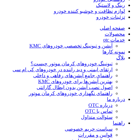
رینگ و لاستیک
لوازم نظافت و خوشبو کننده خودرو
تزئینات خودرو
صفحه اصلی
محصولات
خدمات otc
آپشن و تیونینگ تخصصی خودروهای KMC
نمونه کارها
بلاگ
تیونینگ خودروهای کرمان موتور چیست؟
ارتقای ایمنی و دید راننده در خودروهای کی ام سی
راهنمای جامع آپشن‌های رفاهی و داخلی
بهترین آپشن‌ها برای خودروهای KMC
اصول نصب آپشن بدون ابطال گارانتی
راهنمای نگهداری خودروهای کرمان موتور
درباره ما
درباره OTC
تماس با OTC
سئوالت متداول
راهنما
سیاست حریم خصوصی
قوانین و مقررات