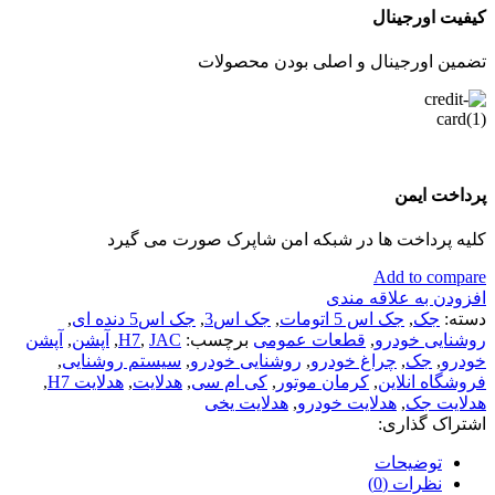
کیفیت اورجینال
تضمین اورجینال و اصلی بودن محصولات
پرداخت ایمن
کلیه پرداخت ها در شبکه امن شاپرک صورت می گیرد
Add to compare
افزودن به علاقه مندی
دسته:
جک
,
جک اس 5 اتومات
,
جک اس3
,
جک اس5 دنده ای
,
روشنایی خودرو
,
قطعات عمومی
برچسب:
JAC
,
H7
,
آپشن
,
آپشن
خودرو
,
جک
,
چراغ خودرو
,
روشنایی خودرو
,
سیستم روشنایی
,
فروشگاه انلاین
,
کرمان موتور
,
کی ام سی
,
هدلایت
,
هدلایت H7
,
هدلایت جک
,
هدلایت خودرو
,
هدلایت یخی
اشتراک گذاری:
توضیحات
نظرات (0)