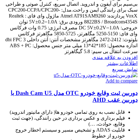
بی‌سیم برای آیفون و اندروید. اتصال سریع، کنترل صوتی و طراحی
سبک برای رانندگی ایمن و راحت.مدل: CPC200-CCPA/CPC200-
VoxX پردازنده: Atmel AT91SAM9260 ماژول وای فای : Realtek
8822BS / Broadcom4354S ورودی برق: 5V±0.2⎓1.0A توان
خروجی: DC 5V±0.2V⎓1.0A مصرف انرژی: 0.75 وات فرکانس
وای فای: 5150-5250 مگاهرتز، 5725-5850 مگاهرتز فرکانس
بلوتوث: 2412-2472 مگاهرتز مشخصات آنتن: آنتن داخلی 3 dbi FPC
اندازه محصول: 185*42*13 میلی متر جنس محصول: ABS + PC
سرعت انتقال بی سیم: 5.8 گیگاهرتز
افزودن به علاقه مندی
اطلاعات بیشتر
نمایش سریع
Add to compare
دوربین ثبت وقایع خودرو OTC مدل Dash Cam U5 با
دوربین عقب AHD
قابل نصب به روی تمامی خودرو ها( دارای مانیتور اندروید)
فیلم برداری و عکس برداری در حین رانندگی، (جهت ثبت
وقایع، حوادث، …)
قابلیت ADAS و تشخیص مسیر و سیستم اخطار خروج
خودرو از خطوط