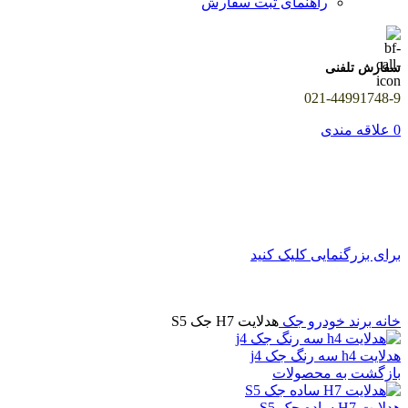
راهنمای ثبت سفارش
سفارش تلفنی
021-44991748-9
0
علاقه مندی
برای بزرگنمایی کلیک کنید
خانه
برند خودرو
جک
هدلایت H7 جک S5
هدلایت h4 سه رنگ جک j4
بازگشت به محصولات
هدلایت H7 ساده جک S5