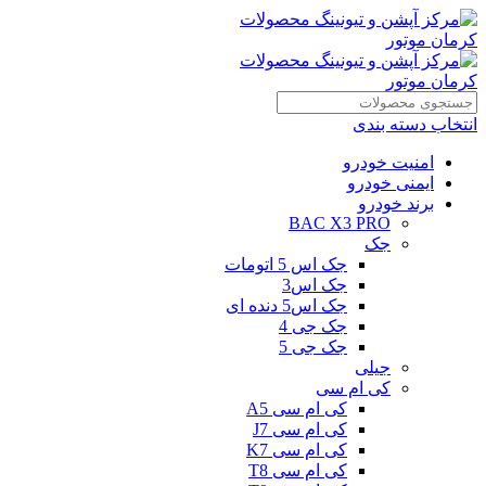
انتخاب دسته بندی
امنیت خودرو
ایمنی خودرو
برند خودرو
BAC X3 PRO
جک
جک اس 5 اتومات
جک اس3
جک اس5 دنده ای
جک جی 4
جک جی 5
جیلی
کی ام سی
کی ام سی A5
کی ام سی J7
کی ام سی K7
کی ام سی T8