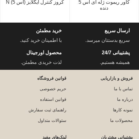
کاور ریموت ژله ای اس 5
کروز کنترل ایگلایز (اس 5) N
دنده
ارسال سریع
خرید مطمئن
سریع بدستتان میرسد.
با اطمینان خرید کنید.
پشتیبانی 24/7
محصول اورجینال
همیشه هستیم.
لذت خریدی مطمئن.
فروش و بازاریابی
قوانین فروشگاه
تماس با ما
حریم خصوصی
درباره ما
قوانین استفاده
نمونه کارها
راهنمای ثبت سفارش
محصولات ما
سئوالات متداول
پشتیبانی مشتریان
لینک‌های مفید