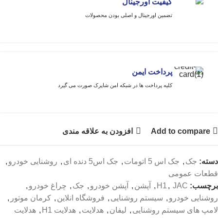
کیفیت اورجینال
تضمین اورجینال و اصلی بودن محصولات
پرداخت ایمن
کلیه پرداخت ها در شبکه امن شاپرک صورت می گیرد
Add to compare
افزودن به علاقه مندی
دسته:
جک
,
جک اس 5 اتومات
,
جک اس5 دنده ای
,
روشنایی خودرو
,
قطعات عمومی
برچسب:
JAC
,
H1
,
آپشن
,
آپشن خودرو
,
جک
,
چراغ خودرو
,
روشنایی خودرو
,
سیستم روشنایی
,
فروشگاه انلاین
,
کرمان موتور
,
لامپ های سیستم روشنایی
,
لیفان
,
هدلایت
,
هدلایت H1
,
هدلایت