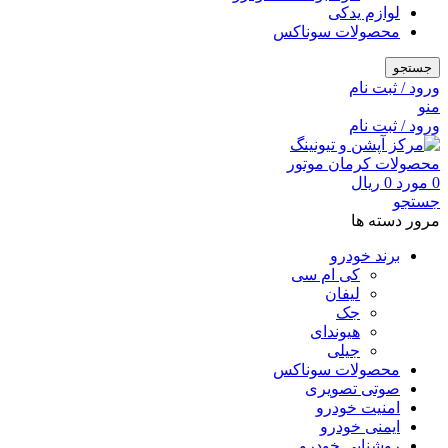
لوازم یدکی
محصولات سوناکس
جستجو
ورود / ثبت نام
منو
ورود / ثبت نام
0
مورد
0
ریال
جستجو
مرور دسته ها
برند خودرو
کی ام سی
لیفان
جک
هیوندای
جیلی
محصولات سوناکس
صوتی تصویری
امنیت خودرو
ایمنی خودرو
روشنایی خودرو