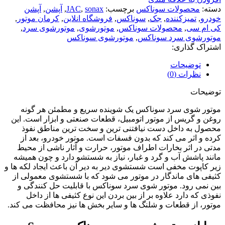
دسته:
محصولات سوناکس
برچسب:
sonax
,
JAC
,
آپشن
,
آپشن
خودرو
,
تمیزکننده
,
جک
,
سوناکس
,
فروشگاه انلاین
,
کرمان موتور
,
کی ام سی
,
محصولات سوناکس
,
موتورشوی
,
موتورشوی سرد
,
موتورشوی سرد سوناکس
,
موتورشوی سوناکس
اشتراک گذاری:
توضیحات
نظرات (0)
توضیحات
موتور شوی سرد سوناکس یک شوینده سریع و مطمئن هر گونه
روغن و گریس از موتور اتومبیل، قطعات صنعتی و ابزار است. این
محصول به داخل دست نیافتنی ترین و سخت ترین مناطق نفوذ
کرده و اثر می کند که بدون فسفات است. موتور خودرو، بعد از
مدتی در اثر بخارات اطراف موتور، حرارت و آثار ناشی از محیط
مانند پاشش آب و گرد و غبار، نیاز به شستشو دارد و چون همیشه
زیر کاپوت مخفی است شستشوی دیر به دیر آن باعث ایجاد لکه ها و
کثیفی های ماندگار در موتور می شود که با شستشوی معمولی از
بین نمی رود. موتور شوی سرد سوناکس با قابلیت حل کنندگی و
نفوذی که دارد علاوه بر از بین بردن این نوع کثیفی ها از داخل
موتور، از قطعات و شلنگ ها و سایر بخش ها نیز محافظت می کند.