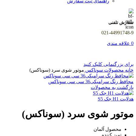
راهنمای ثبت سفارش
سفارش تلفنی
021-44991748-9
0
علاقه مندی
برای بزرگنمایی کلیک کنید
خانه
محصولات سوناکس
موتور شوی سرد (سوناکس)
محافظ رنگ سرامیکی36 سی سی سوناکس
بازگشت به محصولات
هدلایت H1 جک S5
موتور شوی سرد (سوناکس)
محصول آلمان
تمیز کننده