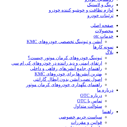
رینگ و لاستیک
لوازم نظافت و خوشبو کننده خودرو
تزئینات خودرو
صفحه اصلی
محصولات
خدمات otc
آپشن و تیونینگ تخصصی خودروهای KMC
نمونه کارها
بلاگ
تیونینگ خودروهای کرمان موتور چیست؟
ارتقای ایمنی و دید راننده در خودروهای کی ام سی
راهنمای جامع آپشن‌های رفاهی و داخلی
بهترین آپشن‌ها برای خودروهای KMC
اصول نصب آپشن بدون ابطال گارانتی
راهنمای نگهداری خودروهای کرمان موتور
درباره ما
درباره OTC
تماس با OTC
سئوالت متداول
راهنما
سیاست حریم خصوصی
قوانین و مقررات