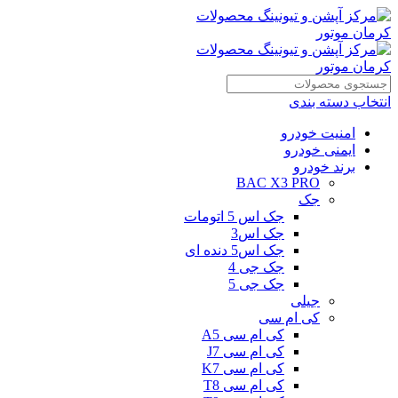
انتخاب دسته بندی
امنیت خودرو
ایمنی خودرو
برند خودرو
BAC X3 PRO
جک
جک اس 5 اتومات
جک اس3
جک اس5 دنده ای
جک جی 4
جک جی 5
جیلی
کی ام سی
کی ام سی A5
کی ام سی J7
کی ام سی K7
کی ام سی T8