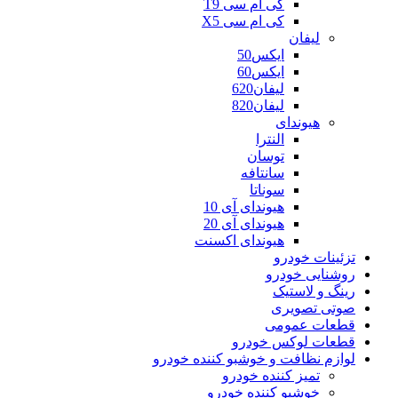
کی ام سی T9
کی ام سی X5
لیفان
ایکس50
ایکس60
لیفان620
لیفان820
هیوندای
النترا
توسان
سانتافه
سوناتا
هیوندای آی 10
هیوندای آی 20
هیوندای اکسنت
تزئینات خودرو
روشنایی خودرو
رینگ و لاستیک
صوتی تصویری
قطعات عمومی
قطعات لوکس خودرو
لوازم نظافت و خوشبو کننده خودرو
تمیز کننده خودرو
خوشبو کننده خودرو