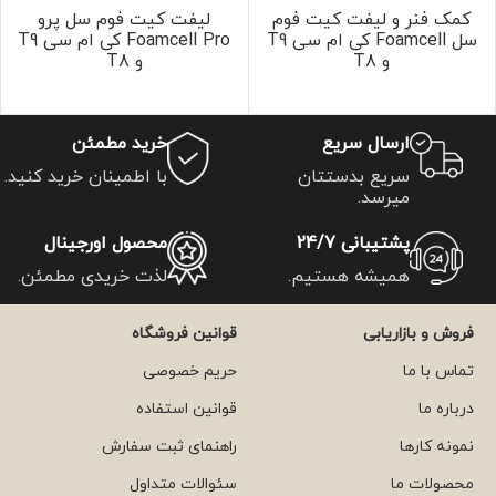
کمک‌ فنر و لیفت‌ کیت فوم‌
لیفت‌ کیت فوم‌ سل پرو
سل Foamcell کی ام سی T9
Foamcell Pro کی ام سی T9
و T8
و T8
ارسال سریع
خرید مطمئن
سریع بدستتان
با اطمینان خرید کنید.
میرسد.
پشتیبانی 24/7
محصول اورجینال
همیشه هستیم.
لذت خریدی مطمئن.
فروش و بازاریابی
قوانین فروشگاه
تماس با ما
حریم خصوصی
درباره ما
قوانین استفاده
نمونه کارها
راهنمای ثبت سفارش
محصولات ما
سئوالات متداول