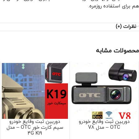
هم برای استفاده روزمره.
نظرات (0)
محصولات مشابه
دوربین ثبت وقایع خودرو
دوربین ثبت وقایع خودرو
OTC – مدل V8
سیم کارت خور OTC – مدل
4G K19