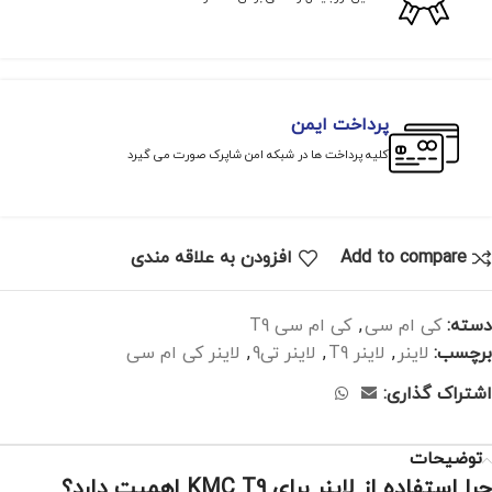
پرداخت ایمن
کلیه پرداخت ها در شبکه امن شاپرک صورت می گیرد
Add to compare
افزودن به علاقه مندی
دسته:
کی ام سی
,
کی ام سی T9
برچسب:
لاینر
,
لاینر T9
,
لاینر تی9
,
لاینر کی ام سی
اشتراک گذاری:
توضیحات
چرا استفاده از لاینر برای KMC T9 اهمیت دارد؟